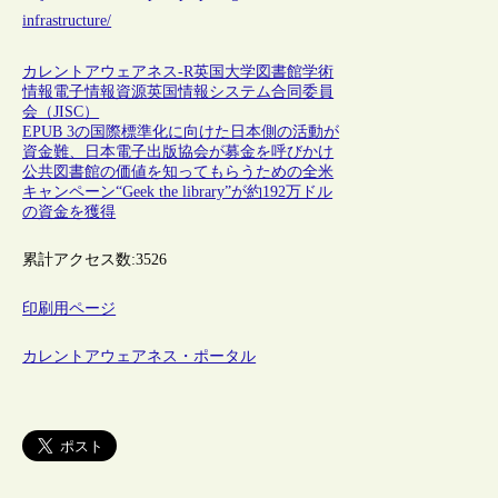
infrastructure/
カレントアウェアネス-R
英国
大学図書館
学術
情報
電子情報資源
英国情報システム合同委員
会（JISC）
EPUB 3の国際標準化に向けた日本側の活動が
資金難、日本電子出版協会が募金を呼びかけ
公共図書館の価値を知ってもらうための全米
キャンペーン“Geek the library”が約192万ドル
の資金を獲得
累計アクセス数:
3526
印刷用ページ
カレントアウェアネス・ポータル