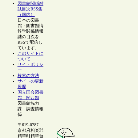
図書館関係雑
誌目次RSS集
（国内）
日本の図書
館・図書館情
報学関係情報
誌の目次を
RSSで配信し
ています。
このサイトに
ついて
サイトポリシ
ー
検索の方法
サイトの更新
履歴
国立国会図書
館 関西館
図書館協力
課 調査情報
係
〒619-0287
京都府相楽郡
精華町精華台