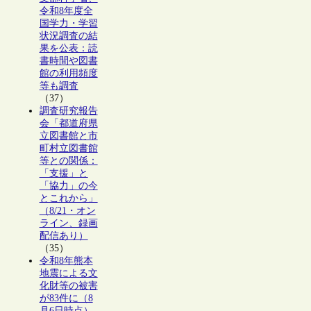
令和8年度全
国学力・学習
状況調査の結
果を公表：読
書時間や図書
館の利用頻度
等も調査
（37）
調査研究報告
会「都道府県
立図書館と市
町村立図書館
等との関係：
「支援」と
「協力」の今
とこれから」
（8/21・オン
ライン、録画
配信あり）
（35）
令和8年熊本
地震による文
化財等の被害
が83件に（8
月6日時点）