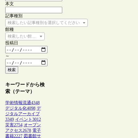
本文
記事種別
検索したい記事種別を選択してください
館種
検索したい館種を選択してください
投稿日
～
検索
キーワードから検
索（テーマ）
学術情報流通
4348
デジタル化
4098
デ
ジタルアーカイブ
3349
イベント
3012
災害
2754
オープン
アクセス
2678
電子
書籍
2227
図書館サ