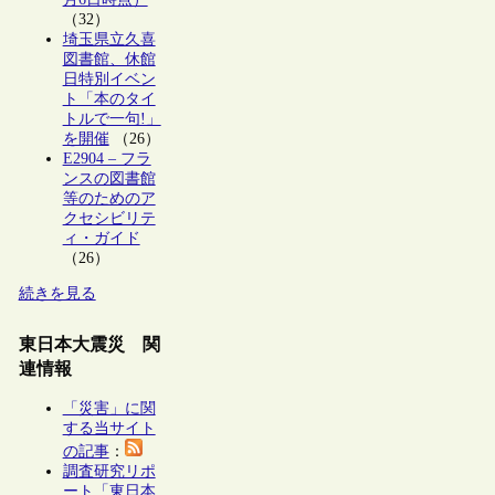
（32）
埼玉県立久喜
図書館、休館
日特別イベン
ト「本のタイ
トルで一句!」
を開催
（26）
E2904 – フラ
ンスの図書館
等のためのア
クセシビリテ
ィ・ガイド
（26）
続きを見る
東日本大震災 関
連情報
「災害」に関
する当サイト
の記事
：
調査研究リポ
ート「東日本