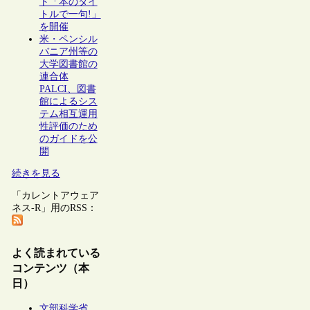
ト「本のタイ
トルで一句!」
を開催
米・ペンシル
バニア州等の
大学図書館の
連合体
PALCI、図書
館によるシス
テム相互運用
性評価のため
のガイドを公
開
続きを見る
「カレントアウェア
ネス-R」用のRSS：
よく読まれている
コンテンツ（本
日）
文部科学省、