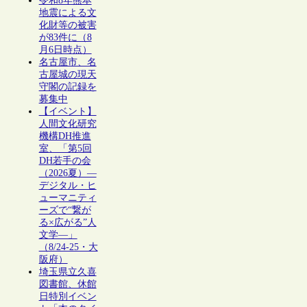
令和8年熊本
地震による文
化財等の被害
が83件に（8
月6日時点）
名古屋市、名
古屋城の現天
守閣の記録を
募集中
【イベント】
人間文化研究
機構DH推進
室、「第5回
DH若手の会
（2026夏）―
デジタル・ヒ
ューマニティ
ーズで“繋が
る×広がる”人
文学―」
（8/24-25・大
阪府）
埼玉県立久喜
図書館、休館
日特別イベン