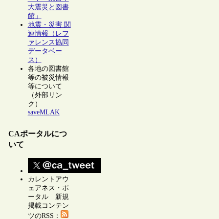
大震災と図書
館」
地震・災害 関
連情報（レフ
ァレンス協同
データベー
ス）
各地の図書館
等の被災情報
等について
（外部リン
ク）
saveMLAK
CAポータルにつ
いて
カレントアウ
ェアネス・ポ
ータル 新規
掲載コンテン
ツのRSS：