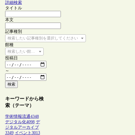
詳細検索
タイトル
本文
記事種別
検索したい記事種別を選択してください
館種
検索したい館種を選択してください
投稿日
～
検索
キーワードから検
索（テーマ）
学術情報流通
4348
デジタル化
4098
デ
ジタルアーカイブ
3349
イベント
3013