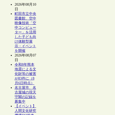
2026年08月10
日
町田市立中央
図書館、空中
映像技術「空
中コンピュー
ター」を活用
した子ども向
け体験型展
示・イベント
を開催
2026年08月07
日
令和8年熊本
地震による文
化財等の被害
が83件に（8
月6日時点）
名古屋市、名
古屋城の現天
守閣の記録を
募集中
【イベント】
人間文化研究