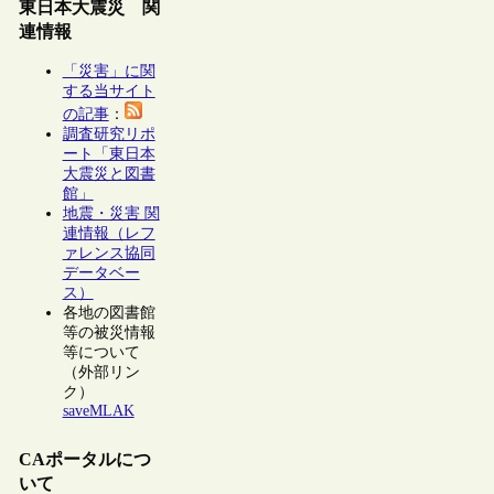
東日本大震災 関
連情報
「災害」に関
する当サイト
の記事
：
調査研究リポ
ート「東日本
大震災と図書
館」
地震・災害 関
連情報（レフ
ァレンス協同
データベー
ス）
各地の図書館
等の被災情報
等について
（外部リン
ク）
saveMLAK
CAポータルにつ
いて