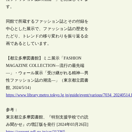
す。
同館で所蔵するファッション誌とその付録を
中心とした展示で、ファッション誌の歴史を
たどり、トレンドの移り変わりを振り返る企
画であるとしています。
【都立多摩図書館】ミニ展示「FASHION
MAGAZINE COLLECTION―流行の最先端
―」・ウォール展示「受け継がれる精神―男
性ファッション誌の潮流―」（東京都立図書
館, 2024/5/14）
https://www.library.metro.tokyo.lg.jp/guide/event/various/7034_20240514.
参考：
東京都立多摩図書館、『特別支援学校での読
み聞かせ』の増訂版を発行 [2024年03月26日]
https://current.ndl.go.jp/car/212365