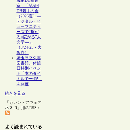
機構DH推進
室、「第5回
DH若手の会
（2026夏）―
デジタル・ヒ
ューマニティ
ーズで“繋が
る×広がる”人
文学―」
（8/24-25・大
阪府）
埼玉県立久喜
図書館、休館
日特別イベン
ト「本のタイ
トルで一句!」
を開催
続きを見る
「カレントアウェア
ネス-R」用のRSS：
よく読まれている