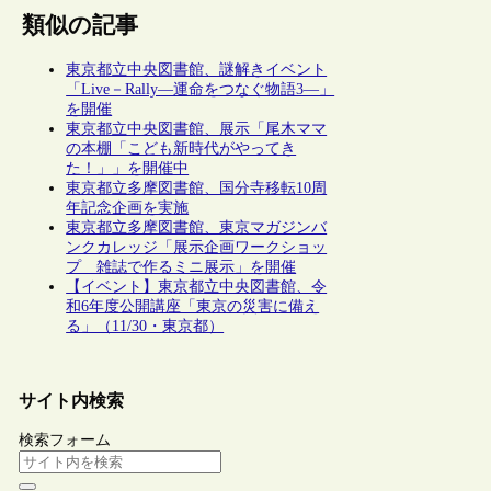
類似の記事
東京都立中央図書館、謎解きイベント
「Live－Rally―運命をつなぐ物語3―」
を開催
東京都立中央図書館、展示「尾木ママ
の本棚「こども新時代がやってき
た！」」を開催中
東京都立多摩図書館、国分寺移転10周
年記念企画を実施
東京都立多摩図書館、東京マガジンバ
ンクカレッジ「展示企画ワークショッ
プ 雑誌で作るミニ展示」を開催
【イベント】東京都立中央図書館、令
和6年度公開講座「東京の災害に備え
る」（11/30・東京都）
サイト内検索
検索フォーム