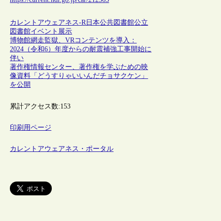
カレントアウェアネス-R
日本
公共図書館
公立
図書館
イベント
展示
博物館網走監獄、VRコンテンツを導入：
2024（令和6）年度からの耐震補強工事開始に
伴い
著作権情報センター、著作権を学ぶための映
像資料「どうすりゃいいんだチョサクケン」
を公開
累計アクセス数:
153
印刷用ページ
カレントアウェアネス・ポータル