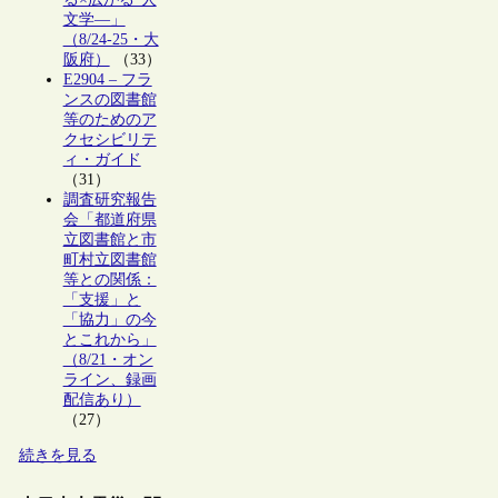
文学―」
（8/24-25・大
阪府）
（33）
E2904 – フラ
ンスの図書館
等のためのア
クセシビリテ
ィ・ガイド
（31）
調査研究報告
会「都道府県
立図書館と市
町村立図書館
等との関係：
「支援」と
「協力」の今
とこれから」
（8/21・オン
ライン、録画
配信あり）
（27）
続きを見る