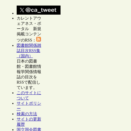
カレントアウ
ェアネス・ポ
ータル 新規
掲載コンテン
ツのRSS：
図書館関係雑
誌目次RSS集
（国内）
日本の図書
館・図書館情
報学関係情報
誌の目次を
RSSで配信し
ています。
このサイトに
ついて
サイトポリシ
ー
検索の方法
サイトの更新
履歴
国立国会図書