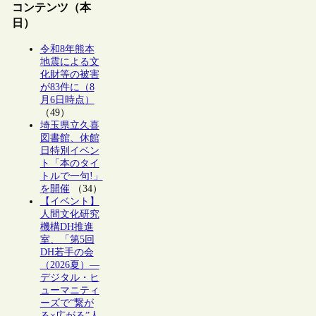
コンテンツ（本
日）
令和8年熊本
地震による文
化財等の被害
が83件に（8
月6日時点）
（49）
埼玉県立久喜
図書館、休館
日特別イベン
ト「本のタイ
トルで一句!」
を開催
（34）
【イベント】
人間文化研究
機構DH推進
室、「第5回
DH若手の会
（2026夏）―
デジタル・ヒ
ューマニティ
ーズで“繋が
る×広がる”人