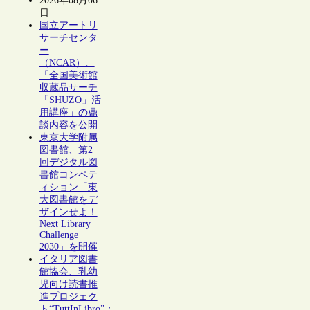
2026年08月06
日
国立アートリ
サーチセンタ
ー
（NCAR）、
「全国美術館
収蔵品サーチ
「SHŪZŌ」活
用講座」の鼎
談内容を公開
東京大学附属
図書館、第2
回デジタル図
書館コンペテ
ィション「東
大図書館をデ
ザインせよ！
Next Library
Challenge
2030」を開催
イタリア図書
館協会、乳幼
児向け読書推
進プロジェク
ト“TuttInLibro”：