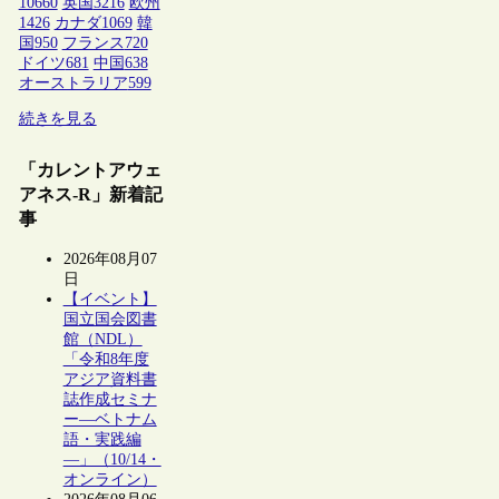
10660
英国
3216
欧州
1426
カナダ
1069
韓
国
950
フランス
720
ドイツ
681
中国
638
オーストラリア
599
続きを見る
「カレントアウェ
アネス-R」新着記
事
2026年08月07
日
【イベント】
国立国会図書
館（NDL）
「令和8年度
アジア資料書
誌作成セミナ
ー―ベトナム
語・実践編
―」（10/14・
オンライン）