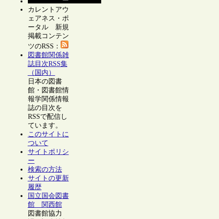
カレントアウ
ェアネス・ポ
ータル 新規
掲載コンテン
ツのRSS：
図書館関係雑
誌目次RSS集
（国内）
日本の図書
館・図書館情
報学関係情報
誌の目次を
RSSで配信し
ています。
このサイトに
ついて
サイトポリシ
ー
検索の方法
サイトの更新
履歴
国立国会図書
館 関西館
図書館協力