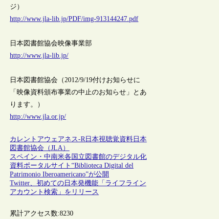
ジ）
http://www.jla-lib.jp/PDF/img-913144247.pdf
日本図書館協会映像事業部
http://www.jla-lib.jp/
日本図書館協会（2012/9/19付けお知らせに
「映像資料頒布事業の中止のお知らせ」とあ
ります。）
http://www.jla.or.jp/
カレントアウェアネス-R
日本
視聴覚資料
日本
図書館協会（JLA）
スペイン・中南米各国立図書館のデジタル化
資料ポータルサイト“Biblioteca Digital del
Patrimonio Iberoamericano”が公開
Twitter、初めての日本発機能「ライフライン
アカウント検索」をリリース
累計アクセス数:
8230