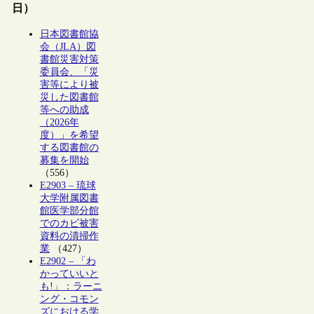
日）
日本図書館協
会（JLA）図
書館災害対策
委員会、「災
害等により被
災した図書館
等への助成
（2026年
度）」を希望
する図書館の
募集を開始
（556）
E2903 – 琉球
大学附属図書
館医学部分館
でのカビ被害
資料の清掃作
業
（427）
E2902 – 「わ
かっていいと
も!」：ラーニ
ング・コモン
ズにおける学