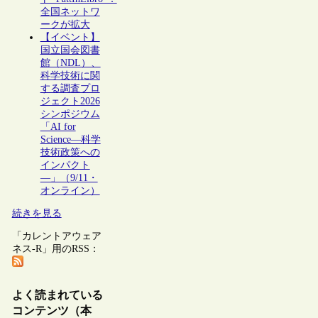
全国ネットワ
ークが拡大
【イベント】
国立国会図書
館（NDL）、
科学技術に関
する調査プロ
ジェクト2026
シンポジウム
「AI for
Science―科学
技術政策への
インパクト
―」（9/11・
オンライン）
続きを見る
「カレントアウェア
ネス-R」用のRSS：
よく読まれている
コンテンツ（本