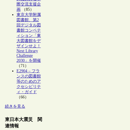
際交流支援企
画
（85）
東京大学附属
図書館、第2
回デジタル図
書館コンペテ
ィション「東
大図書館をデ
ザインせよ！
Next Library
Challenge
2030」を開催
（71）
E2904 – フラ
ンスの図書館
等のためのア
クセシビリテ
ィ・ガイド
（66）
続きを見る
東日本大震災 関
連情報