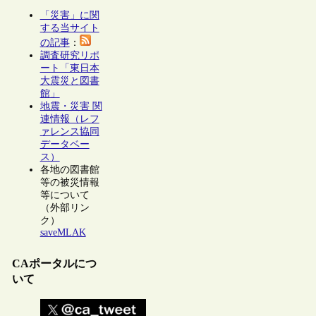
「災害」に関
する当サイト
の記事
：
調査研究リポ
ート「東日本
大震災と図書
館」
地震・災害 関
連情報（レフ
ァレンス協同
データベー
ス）
各地の図書館
等の被災情報
等について
（外部リン
ク）
saveMLAK
CAポータルにつ
いて