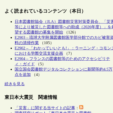
よく読まれているコンテンツ（本日）
日本図書館協会（JLA）図書館災害対策委員会、「災
等により被災した図書館等への助成（2026年度）」を
望する図書館の募集を開始
（126）
E2903 – 琉球大学附属図書館医学部分館でのカビ被害
料の清掃作業
（105）
E2902 – 「わかっていいとも!」：ラーニング・コモン
における学際交流支援企画
（7）
E2904 – フランスの図書館等のためのアクセシビリテ
ィ・ガイド
（5）
国立国会図書館デジタルコレクションに新聞等約4.5万
点を追加
（4）
続きを見る
東日本大震災 関連情報
「災害」に関する当サイトの記事
：