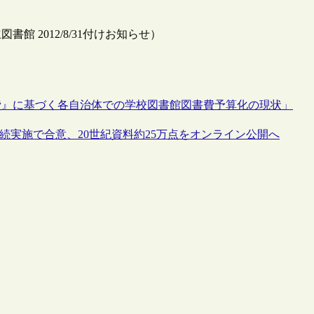
 2012/8/31付けお知らせ）
備費』に基づく各自治体での学校図書館図書費予算化の現状」
a”の継続実施で合意、20世紀資料約25万点をオンライン公開へ