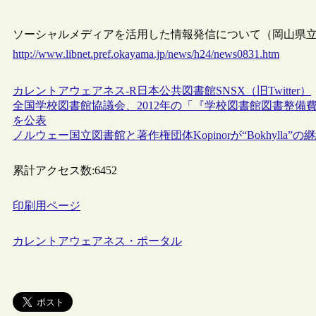
ソーシャルメディアを活用した情報発信について（岡山県立図書館
http://www.libnet.pref.okayama.jp/news/h24/news0831.htm
カレントアウェアネス-R
日本
公共図書館
SNS
X（旧Twitter）
全国学校図書館協議会、2012年の「『学校図書館図書整
を公表
ノルウェー国立図書館と著作権団体Kopinorが“Bokhyll
累計アクセス数:
6452
印刷用ページ
カレントアウェアネス・ポータル