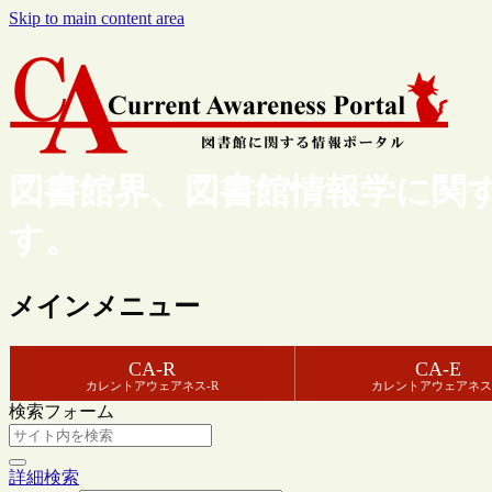
Skip to main content area
図書館界、図書館情報学に関
す。
メインメニュー
CA-R
CA-E
カレントアウェアネス-R
カレントアウェアネス
検索フォーム
詳細検索