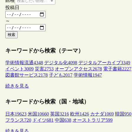
館種
検索したい館種を選択してください
投稿日
～
検索
キーワードから検索（テーマ）
学術情報流通
4348
デジタル化
4098
デジタルアーカイブ
3349
イベント
3009
災害
2753
オープンアクセス
2678
電子書籍
2227
図書館サービス
2178
子ども
2017
学術情報
1947
続きを見る
キーワードから検索（国・地域）
日本
19623
米国
10660
英国
3216
欧州
1426
カナダ
1069
韓国
950
フランス
720
ドイツ
681
中国
638
オーストラリア
599
続きを見る