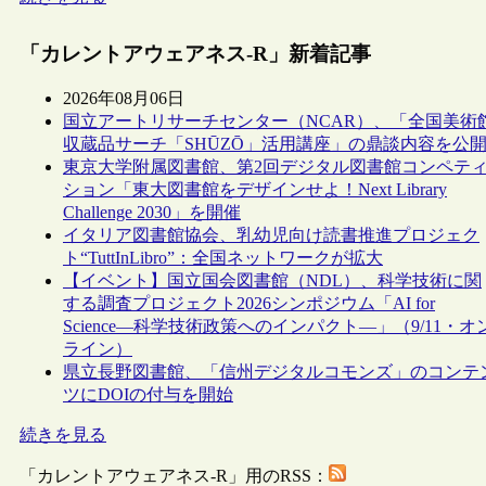
「カレントアウェアネス-R」新着記事
2026年08月06日
国立アートリサーチセンター（NCAR）、「全国美術
収蔵品サーチ「SHŪZŌ」活用講座」の鼎談内容を公
東京大学附属図書館、第2回デジタル図書館コンペテ
ション「東大図書館をデザインせよ！Next Library
Challenge 2030」を開催
イタリア図書館協会、乳幼児向け読書推進プロジェク
ト“TuttInLibro”：全国ネットワークが拡大
【イベント】国立国会図書館（NDL）、科学技術に関
する調査プロジェクト2026シンポジウム「AI for
Science―科学技術政策へのインパクト―」（9/11・オ
ライン）
県立長野図書館、「信州デジタルコモンズ」のコンテ
ツにDOIの付与を開始
続きを見る
「カレントアウェアネス-R」用のRSS：