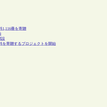
,116冊を寄贈
始
開設
料を寄贈するプロジェクトを開始