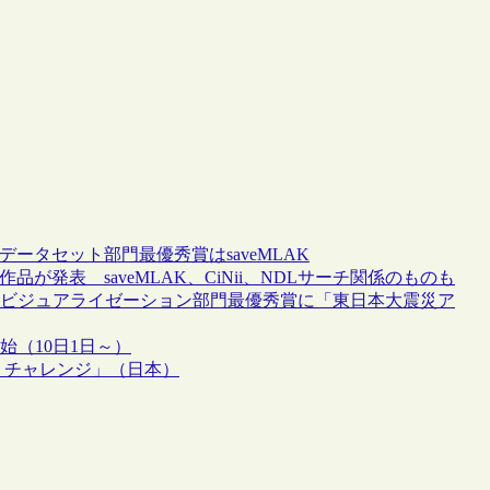
果が発表、データセット部門最優秀賞はsaveMLAK
エントリー作品が発表 saveMLAK、CiNii、NDLサーチ関係のものも
12の結果が発表、ビジュアライゼーション部門最優秀賞に「東日本大震災ア
募が開始（10日1日～）
ata チャレンジ」（日本）