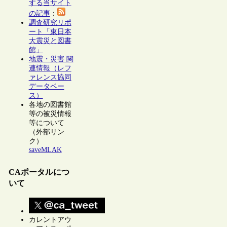
する当サイト
の記事
：
調査研究リポ
ート「東日本
大震災と図書
館」
地震・災害 関
連情報（レフ
ァレンス協同
データベー
ス）
各地の図書館
等の被災情報
等について
（外部リン
ク）
saveMLAK
CAポータルにつ
いて
カレントアウ