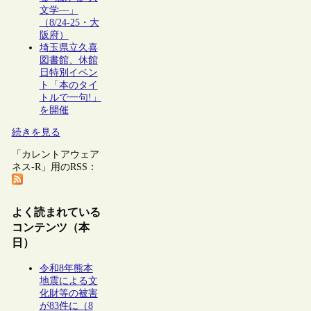
文学―」
（8/24-25・大
阪府）
埼玉県立久喜
図書館、休館
日特別イベン
ト「本のタイ
トルで一句!」
を開催
続きを見る
「カレントアウェア
ネス-R」用のRSS：
よく読まれている
コンテンツ（本
日）
令和8年熊本
地震による文
化財等の被害
が83件に（8