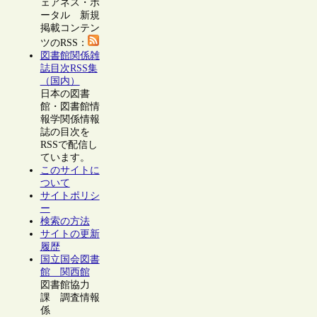
ェアネス・ポ
ータル 新規
掲載コンテン
ツのRSS：
図書館関係雑
誌目次RSS集
（国内）
日本の図書
館・図書館情
報学関係情報
誌の目次を
RSSで配信し
ています。
このサイトに
ついて
サイトポリシ
ー
検索の方法
サイトの更新
履歴
国立国会図書
館 関西館
図書館協力
課 調査情報
係