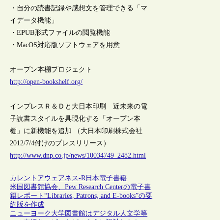
・自分の読書記録や感想文を管理できる「マ
イデータ機能」
・EPUB形式ファイルの閲覧機能
・MacOS対応版ソフトウェアを用意
オープン本棚プロジェクト
http://open-bookshelf.org/
インプレスＲ＆Ｄと大日本印刷 近未来の電
子読書スタイルを具現化する「オープン本
棚」に新機能を追加 （大日本印刷株式会社
2012/7/4付けのプレスリリース）
http://www.dnp.co.jp/news/10034749_2482.html
カレントアウェアネス-R
日本
電子書籍
米国図書館協会、Pew Research Centerの電子書
籍レポート“Libraries, Patrons, and E-books”の要
約版を作成
ニューヨーク大学図書館はデジタル人文学等