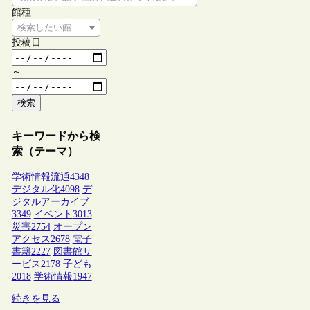
館種
検索したい館種を選択してください
投稿日
～
検索
キーワードから検
索（テーマ）
学術情報流通
4348
デジタル化
4098
デ
ジタルアーカイブ
3349
イベント
3013
災害
2754
オープン
アクセス
2678
電子
書籍
2227
図書館サ
ービス
2178
子ども
2018
学術情報
1947
続きを見る