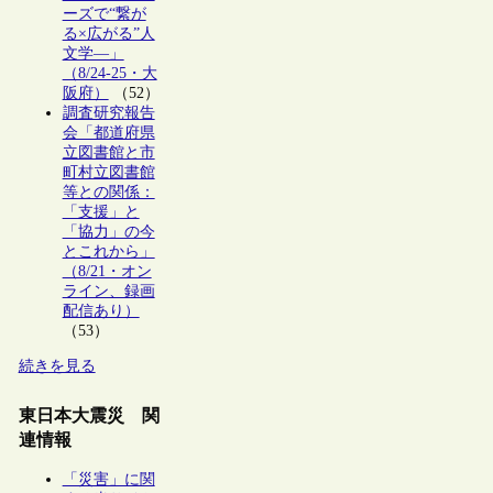
ーズで“繋が
る×広がる”人
文学―」
（8/24-25・大
阪府）
（52）
調査研究報告
会「都道府県
立図書館と市
町村立図書館
等との関係：
「支援」と
「協力」の今
とこれから」
（8/21・オン
ライン、録画
配信あり）
（53）
続きを見る
東日本大震災 関
連情報
「災害」に関