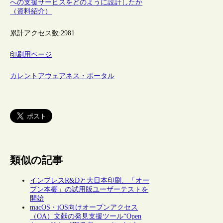
への支援サービスをどのように設計したか
（資料紹介）
累計アクセス数:
2981
印刷用ページ
カレントアウェアネス・ポータル
類似の記事
インプレスR&Dと大日本印刷、「オー
プン本棚」の試用版ユーザーテストを
開始
macOS・iOS向けオープンアクセス
（OA）文献の発見支援ツール“Open