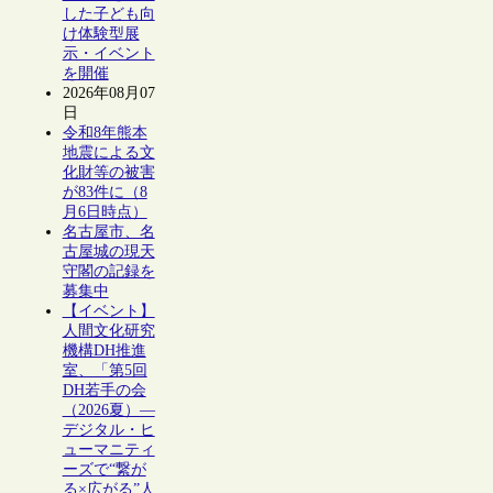
した子ども向
け体験型展
示・イベント
を開催
2026年08月07
日
令和8年熊本
地震による文
化財等の被害
が83件に（8
月6日時点）
名古屋市、名
古屋城の現天
守閣の記録を
募集中
【イベント】
人間文化研究
機構DH推進
室、「第5回
DH若手の会
（2026夏）―
デジタル・ヒ
ューマニティ
ーズで“繋が
る×広がる”人