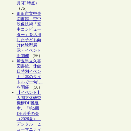
月6日時点）
（76）
町田市立中央
図書館、空中
映像技術「空
中コンピュー
ター」を活用
した子ども向
け体験型展
示・イベント
を開催
（56）
埼玉県立久喜
図書館、休館
日特別イベン
ト「本のタイ
トルで一句!」
を開催
（56）
【イベント】
人間文化研究
機構DH推進
室、「第5回
DH若手の会
（2026夏）―
デジタル・ヒ
ューマニティ