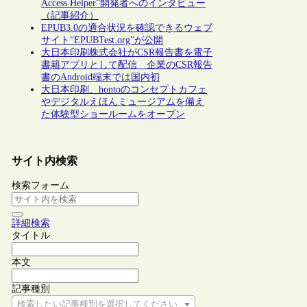
Access Helper”開発者へのインタビュー
（記事紹介）
EPUB3.0の適合状況を確認できるウェブ
サイト“EPUBTest.org”が公開
大日本印刷株式会社がCSR報告書を電子
書籍アプリとして配信 企業のCSR報告
書のAndroid端末では国内初
大日本印刷、hontoのコンセプトカフェ
やデジタルえほんミュージアムを備え
た体験型ショールームをオープン
サイト内検索
検索フォーム
詳細検索
タイトル
本文
記事種別
検索したい記事種別を選択してください