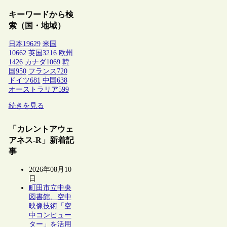
キーワードから検
索（国・地域）
日本
19629
米国
10662
英国
3216
欧州
1426
カナダ
1069
韓
国
950
フランス
720
ドイツ
681
中国
638
オーストラリア
599
続きを見る
「カレントアウェ
アネス-R」新着記
事
2026年08月10
日
町田市立中央
図書館、空中
映像技術「空
中コンピュー
ター」を活用