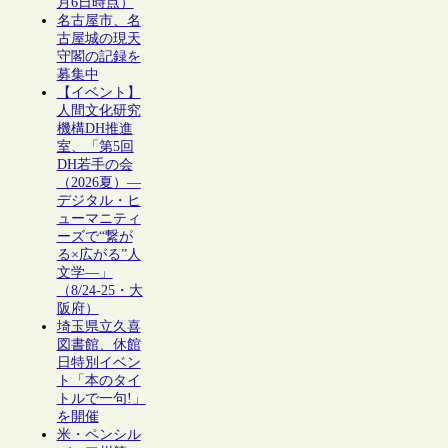
月6日時点）
名古屋市、名
古屋城の現天
守閣の記録を
募集中
【イベント】
人間文化研究
機構DH推進
室、「第5回
DH若手の会
（2026夏）―
デジタル・ヒ
ューマニティ
ーズで“繋が
る×広がる”人
文学―」
（8/24-25・大
阪府）
埼玉県立久喜
図書館、休館
日特別イベン
ト「本のタイ
トルで一句!」
を開催
米・ペンシル