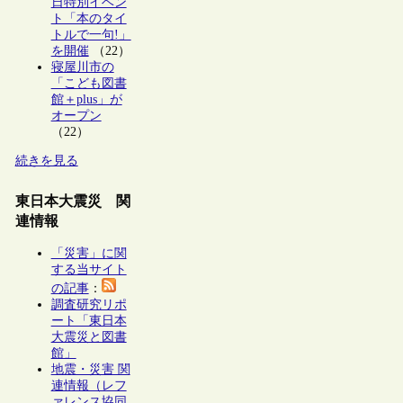
日特別イベン
ト「本のタイ
トルで一句!」
を開催
（22）
寝屋川市の
「こども図書
館＋plus」が
オープン
（22）
続きを見る
東日本大震災 関
連情報
「災害」に関
する当サイト
の記事
：
調査研究リポ
ート「東日本
大震災と図書
館」
地震・災害 関
連情報（レフ
ァレンス協同