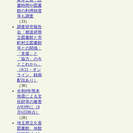
果を公表：読
書時間や図書
館の利用頻度
等も調査
（33）
調査研究報告
会「都道府県
立図書館と市
町村立図書館
等との関係：
「支援」と
「協力」の今
とこれから」
（8/21・オン
ライン、録画
配信あり）
（30）
令和8年熊本
地震による文
化財等の被害
が83件に（8
月6日時点）
（28）
埼玉県立久喜
図書館、休館