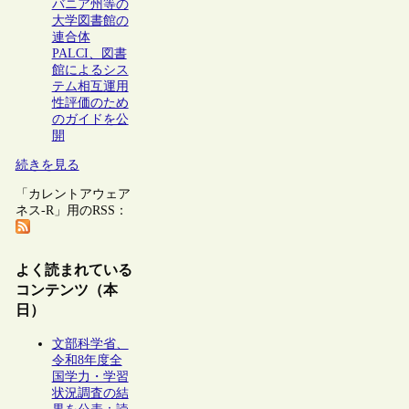
バニア州等の
大学図書館の
連合体
PALCI、図書
館によるシス
テム相互運用
性評価のため
のガイドを公
開
続きを見る
「カレントアウェア
ネス-R」用のRSS：
よく読まれている
コンテンツ（本
日）
文部科学省、
令和8年度全
国学力・学習
状況調査の結