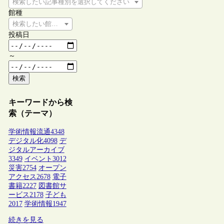
検索したい記事種別を選択してください
館種
検索したい館種を選択してください
投稿日
～
検索
キーワードから検
索（テーマ）
学術情報流通
4348
デジタル化
4098
デ
ジタルアーカイブ
3349
イベント
3012
災害
2754
オープン
アクセス
2678
電子
書籍
2227
図書館サ
ービス
2178
子ども
2017
学術情報
1947
続きを見る