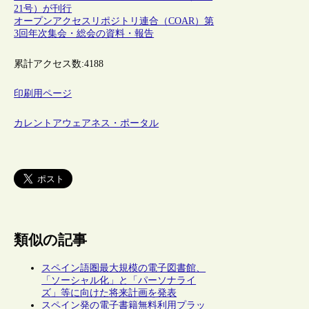
21号）が刊行
オープンアクセスリポジトリ連合（COAR）第
3回年次集会・総会の資料・報告
累計アクセス数:
4188
印刷用ページ
カレントアウェアネス・ポータル
類似の記事
スペイン語圏最大規模の電子図書館、
「ソーシャル化」と「パーソナライ
ズ」等に向けた将来計画を発表
スペイン発の電子書籍無料利用プラッ