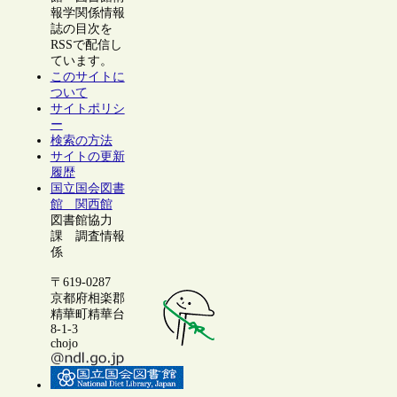
報学関係情報
誌の目次を
RSSで配信し
ています。
このサイトに
ついて
サイトポリシ
ー
検索の方法
サイトの更新
履歴
国立国会図書
館 関西館
図書館協力
課 調査情報
係
〒619-0287
京都府相楽郡
精華町精華台
8-1-3
chojo