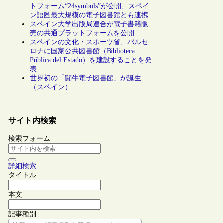
トフォーム“24symbols”が公開、スペイ
ン語圏最大規模の電子図書館とも連携
スペイン大学出版局連合が電子書籍販
売の共通プラットフォームを公開
スペインの文化・スポーツ省、バルセ
ロナに国家公共図書館（Biblioteca
Pública del Estado）を建設することを発
表
世界初の「闘牛電子図書館」が誕生
（スペイン）
サイト内検索
検索フォーム
詳細検索
タイトル
本文
記事種別