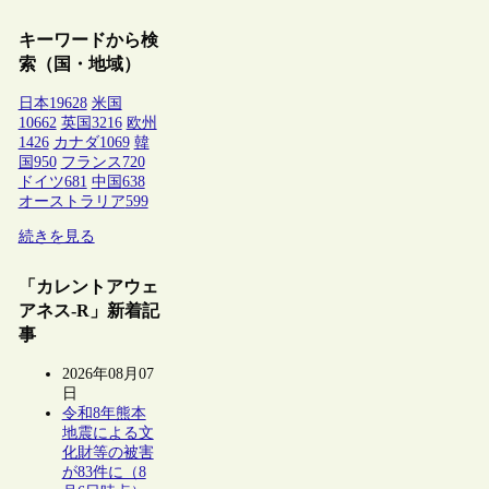
キーワードから検
索（国・地域）
日本
19628
米国
10662
英国
3216
欧州
1426
カナダ
1069
韓
国
950
フランス
720
ドイツ
681
中国
638
オーストラリア
599
続きを見る
「カレントアウェ
アネス-R」新着記
事
2026年08月07
日
令和8年熊本
地震による文
化財等の被害
が83件に（8