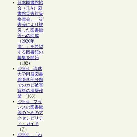
日本図書館協
会（JLA）図
書館災害対策
委員会、「災
害等により被
災した図書館
等への助成
（2026年
度）」を希望
する図書館の
募集を開始
（182）
E2903 – 琉球
大学附属図書
館医学部分館
でのカビ被害
資料の清掃作
業
（166）
E2904 – フラ
ンスの図書館
等のためのア
クセシビリテ
ィ・ガイド
（7）
E2902 – 「わ