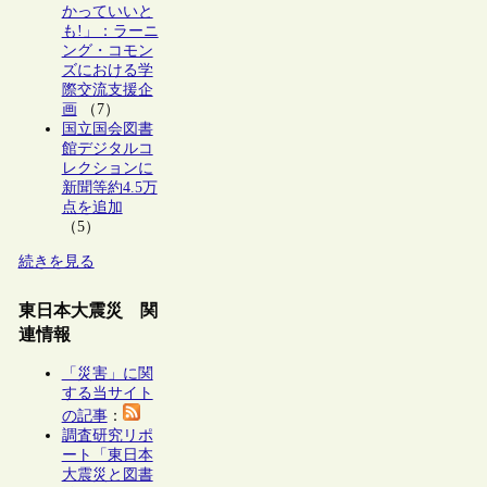
かっていいと
も!」：ラーニ
ング・コモン
ズにおける学
際交流支援企
画
（7）
国立国会図書
館デジタルコ
レクションに
新聞等約4.5万
点を追加
（5）
続きを見る
東日本大震災 関
連情報
「災害」に関
する当サイト
の記事
：
調査研究リポ
ート「東日本
大震災と図書