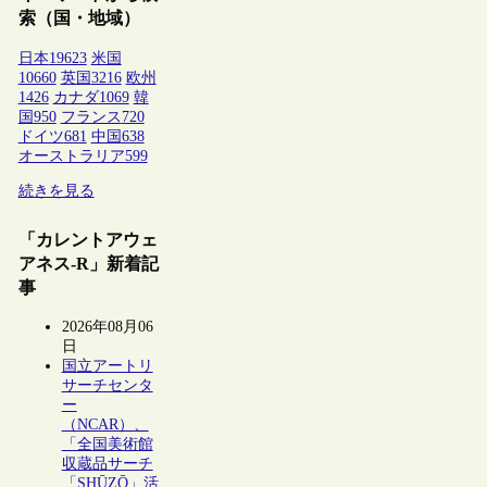
索（国・地域）
日本
19623
米国
10660
英国
3216
欧州
1426
カナダ
1069
韓
国
950
フランス
720
ドイツ
681
中国
638
オーストラリア
599
続きを見る
「カレントアウェ
アネス-R」新着記
事
2026年08月06
日
国立アートリ
サーチセンタ
ー
（NCAR）、
「全国美術館
収蔵品サーチ
「SHŪZŌ」活