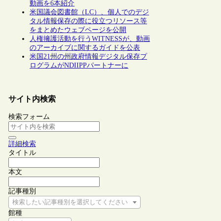
動画を6本紹介
米国議会図書館（LC）、個人でのデジ
タル情報保存の際に役立つリソース等
をまとめたウェブページを公開
人権擁護活動を行うWITNESSが、動画
のアーカイブに関するガイドを公表
米国21州の州政府情報デジタル保存プ
ログラムがNDIIPPパートナーに
サイト内検索
検索フォーム
詳細検索
タイトル
本文
記事種別
検索したい記事種別を選択してください
館種