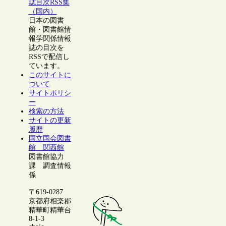
誌目次RSS集
（国内）
日本の図書
館・図書館情
報学関係情報
誌の目次を
RSSで配信し
ています。
このサイトに
ついて
サイトポリシ
ー
検索の方法
サイトの更新
履歴
国立国会図書
館 関西館
図書館協力
課 調査情報
係
〒619-0287
京都府相楽郡
精華町精華台
8-1-3