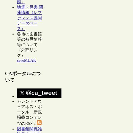
館」
地震・災害 関
連情報（レフ
ァレンス協同
データベー
ス）
各地の図書館
等の被災情報
等について
（外部リン
ク）
saveMLAK
CAポータルにつ
いて
カレントアウ
ェアネス・ポ
ータル 新規
掲載コンテン
ツのRSS：
図書館関係雑