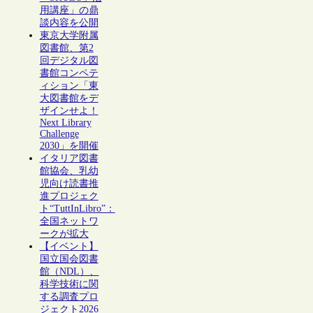
用講座」の鼎
談内容を公開
東京大学附属
図書館、第2
回デジタル図
書館コンペテ
ィション「東
大図書館をデ
ザインせよ！
Next Library
Challenge
2030」を開催
イタリア図書
館協会、乳幼
児向け読書推
進プロジェク
ト“TuttInLibro”：
全国ネットワ
ークが拡大
【イベント】
国立国会図書
館（NDL）、
科学技術に関
する調査プロ
ジェクト2026