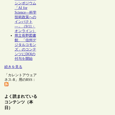
シンポジウム
「AI for
Science―科学
技術政策への
インパクト
―」（9/11・
オンライン）
県立長野図書
館、「信州デ
ジタルコモン
ズ」のコンテ
ンツにDOIの
付与を開始
続きを見る
「カレントアウェア
ネス-R」用のRSS：
よく読まれている
コンテンツ（本
日）