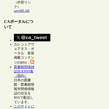
（外部リン
ク）
saveMLAK
CAポータルにつ
いて
カレントアウ
ェアネス・ポ
ータル 新規
掲載コンテン
ツのRSS：
図書館関係雑
誌目次RSS集
（国内）
日本の図書
館・図書館情
報学関係情報
誌の目次を
RSSで配信し
ています。
このサイトに