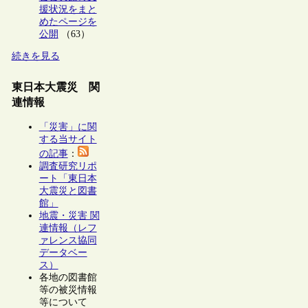
援状況をまと
めたページを
公開
（63）
続きを見る
東日本大震災 関
連情報
「災害」に関
する当サイト
の記事
：
調査研究リポ
ート「東日本
大震災と図書
館」
地震・災害 関
連情報（レフ
ァレンス協同
データベー
ス）
各地の図書館
等の被災情報
等について