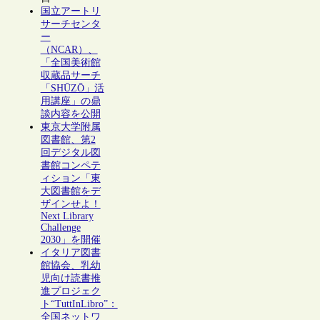
国立アートリ
サーチセンタ
ー
（NCAR）、
「全国美術館
収蔵品サーチ
「SHŪZŌ」活
用講座」の鼎
談内容を公開
東京大学附属
図書館、第2
回デジタル図
書館コンペテ
ィション「東
大図書館をデ
ザインせよ！
Next Library
Challenge
2030」を開催
イタリア図書
館協会、乳幼
児向け読書推
進プロジェク
ト“TuttInLibro”：
全国ネットワ