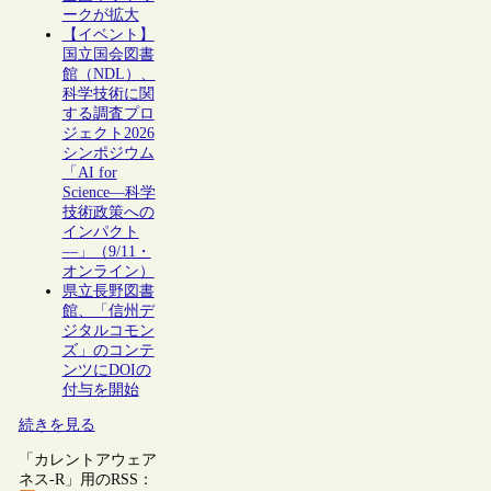
ークが拡大
【イベント】
国立国会図書
館（NDL）、
科学技術に関
する調査プロ
ジェクト2026
シンポジウム
「AI for
Science―科学
技術政策への
インパクト
―」（9/11・
オンライン）
県立長野図書
館、「信州デ
ジタルコモン
ズ」のコンテ
ンツにDOIの
付与を開始
続きを見る
「カレントアウェア
ネス-R」用のRSS：