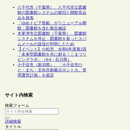
八千代市（千葉県）、八千代市立図書
館の図書館システムの復旧と開館見込
みを発表
「ゆめトピア長船」がリニューアル開
館：図書館を含む複合施設
木更津市立図書館（千葉県）、図書館
システムを停止：図書館を装ったスパ
ムメールの送信が判明したため
【イベント】小松市、令和6年度第1回
「未来型図書館を共に創る！こまつリ
ビングラボ」（8/4・石川県）
小千谷市（新潟県）、「小千谷市ひ
と・まち・文化共創拠点ホントカ。管
理運営計画」を策定
サイト内検索
検索フォーム
詳細検索
タイトル