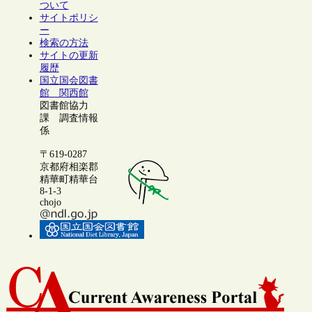
ついて
サイトポリシ
ー
検索の方法
サイトの更新
履歴
国立国会図書
館 関西館
図書館協力
課 調査情報
係
〒619-0287
京都府相楽郡
精華町精華台
8-1-3
chojo