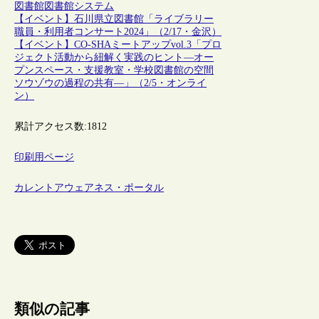
図書館
図書館システム
【イベント】石川県立図書館「ライブラリー
職員・利用者コンサート2024」（2/17・金沢）
【イベント】CO-SHAミートアップvol.3「プロ
ジェクト活動から紐解く実践のヒント―オー
プンスペース・支援教室・学校図書館の空間
ソウゾウの過程の共有―」（2/5・オンライ
ン）
累計アクセス数:
1812
印刷用ページ
カレントアウェアネス・ポータル
類似の記事