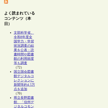
よく読まれている
コンテンツ（本
日）
文部科学省、
令和8年度全
国学力・学習
状況調査の結
果を公表：読
書時間や図書
館の利用頻度
等も調査
（72）
国立国会図書
館デジタルコ
レクションに
新聞等約4.5万
点を追加
（70）
県立長野図書
館、「信州デ
ジタルコモン