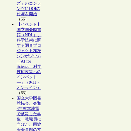
ズ」のコンテ
ンツにDOIの
付与を開始
（66）
【イベント】
国立国会図書
館（NDL）、
科学技術に関
する調査プロ
ジェクト2026
シンポジウム
「AI for
Science―科学
技術政策への
インパクト
―」（9/11・
オンライン）
（63）
国立大学図書
館協会、令和
8年熊本地震
で被災した学
生・教職員に
向けた、同協
会会員館の支