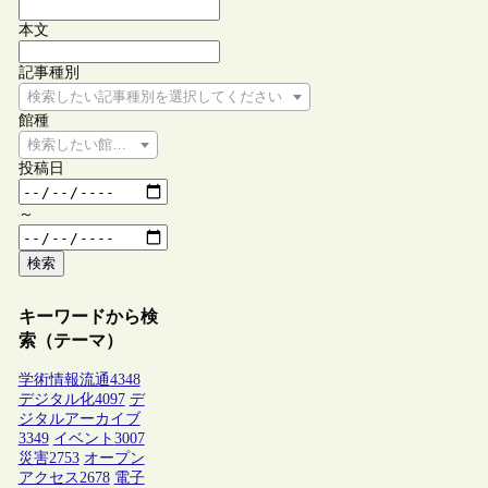
本文
記事種別
検索したい記事種別を選択してください
館種
検索したい館種を選択してください
投稿日
～
検索
キーワードから検
索（テーマ）
学術情報流通
4348
デジタル化
4097
デ
ジタルアーカイブ
3349
イベント
3007
災害
2753
オープン
アクセス
2678
電子