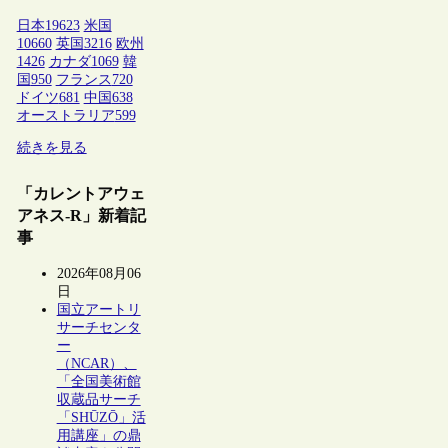
日本
19623
米国
10660
英国
3216
欧州
1426
カナダ
1069
韓
国
950
フランス
720
ドイツ
681
中国
638
オーストラリア
599
続きを見る
「カレントアウェ
アネス-R」新着記
事
2026年08月06
日
国立アートリ
サーチセンタ
ー
（NCAR）、
「全国美術館
収蔵品サーチ
「SHŪZŌ」活
用講座」の鼎