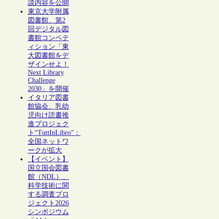
談内容を公開
東京大学附属
図書館、第2
回デジタル図
書館コンペテ
ィション「東
大図書館をデ
ザインせよ！
Next Library
Challenge
2030」を開催
イタリア図書
館協会、乳幼
児向け読書推
進プロジェク
ト“TuttInLibro”：
全国ネットワ
ークが拡大
【イベント】
国立国会図書
館（NDL）、
科学技術に関
する調査プロ
ジェクト2026
シンポジウム