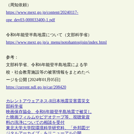
（周知依頼）
https://www.mext.go.jp/content/20240117-
ope_dev03-000033400-1.pdf
令和6年能登半島地震について（文部科学省）
https://www.mext.go.jp/a_menu/notohantoujisin/index.html
参考：
文部科学省、令和6年能登半島地震による学
校・社会教育施設等の被害情報をまとめたペ
ージを公開 [2024年01月05日]
https://current.ndl.go.jp/car/208420
カレントアウェアネス-R
日本
地震
災害
震災
文
部科学省
映画保存協会、令和6年能登半島地震で被災し
た映画フィルムやビデオテープ等、視聴覚資
料の洗浄についての相談を受付
東北大学大学院環境科学研究科、「外邦図デ
ジタルアーカイブ」をリニューアル公開