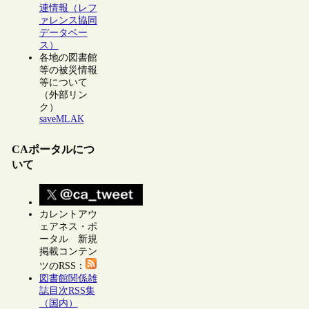
連情報（レフ
ァレンス協同
データベー
ス）
各地の図書館
等の被災情報
等について
（外部リン
ク）
saveMLAK
CAポータルにつ
いて
カレントアウ
ェアネス・ポ
ータル 新規
掲載コンテン
ツのRSS：
図書館関係雑
誌目次RSS集
（国内）