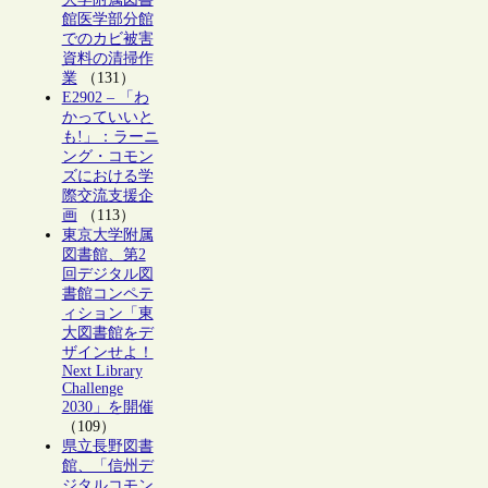
館医学部分館
でのカビ被害
資料の清掃作
業
（131）
E2902 – 「わ
かっていいと
も!」：ラーニ
ング・コモン
ズにおける学
際交流支援企
画
（113）
東京大学附属
図書館、第2
回デジタル図
書館コンペテ
ィション「東
大図書館をデ
ザインせよ！
Next Library
Challenge
2030」を開催
（109）
県立長野図書
館、「信州デ
ジタルコモン