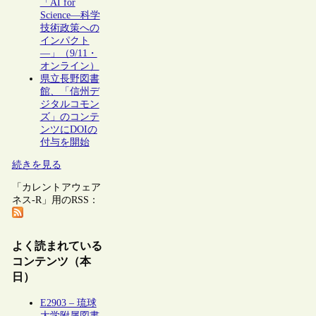
「AI for
Science―科学
技術政策への
インパクト
―」（9/11・
オンライン）
県立長野図書
館、「信州デ
ジタルコモン
ズ」のコンテ
ンツにDOIの
付与を開始
続きを見る
「カレントアウェア
ネス-R」用のRSS：
よく読まれている
コンテンツ（本
日）
E2903 – 琉球
大学附属図書