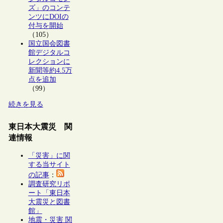
ズ」のコンテ
ンツにDOIの
付与を開始
（105）
国立国会図書
館デジタルコ
レクションに
新聞等約4.5万
点を追加
（99）
続きを見る
東日本大震災 関
連情報
「災害」に関
する当サイト
の記事
：
調査研究リポ
ート「東日本
大震災と図書
館」
地震・災害 関