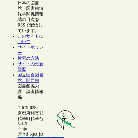
日本の図書
館・図書館情
報学関係情報
誌の目次を
RSSで配信し
ています。
このサイトに
ついて
サイトポリシ
ー
検索の方法
サイトの更新
履歴
国立国会図書
館 関西館
図書館協力
課 調査情報
係
〒619-0287
京都府相楽郡
精華町精華台
8-1-3
chojo