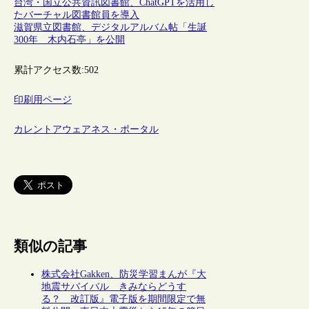
台湾・国立公共資訊図書館、ChatGPTを活用し
たバーチャル図書館員を導入
滋賀県立図書館、デジタルアルバム帖「生誕
300年 木内石亭」を公開
累計アクセス数:
502
印刷用ページ
カレントアウェアネス・ポータル
類似の記事
株式会社Gakken、防災学習まんが『大
地震サバイバル きみならどうす
る？ 改訂版』電子版を期間限定で無