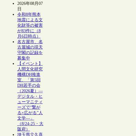
2026年08月07
日
令和8年熊本
地震による文
化財等の被害
が83件に（8
月6日時点）
名古屋市、名
古屋城の現天
守閣の記録を
募集中
【イベント】
人間文化研究
機構DH推進
室、「第5回
DH若手の会
（2026夏）―
デジタル・ヒ
ューマニティ
ーズで“繋が
る×広がる”人
文学―」
（8/24-25・大
阪府）
埼玉県立久喜