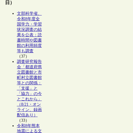
日）
文部科学省、
令和8年度全
国学力・学習
状況調査の結
果を公表：読
書時間や図書
館の利用頻度
等も調査
（37）
調査研究報告
会「都道府県
立図書館と市
町村立図書館
等との関係：
「支援」と
「協力」の今
とこれから」
（8/21・オン
ライン、録画
配信あり）
（33）
令和8年熊本
地震による文