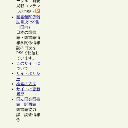
ータル 新規
掲載コンテン
ツのRSS：
図書館関係雑
誌目次RSS集
（国内）
日本の図書
館・図書館情
報学関係情報
誌の目次を
RSSで配信し
ています。
このサイトに
ついて
サイトポリシ
ー
検索の方法
サイトの更新
履歴
国立国会図書
館 関西館
図書館協力
課 調査情報
係