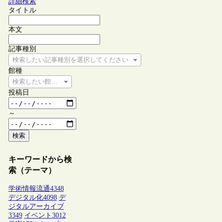
詳細検索
タイトル
本文
記事種別
検索したい記事種別を選択してください
館種
検索したい館種を選択してください
投稿日
～
検索
キーワードから検
索（テーマ）
学術情報流通
4348
デジタル化
4098
デ
ジタルアーカイブ
3349
イベント
3012