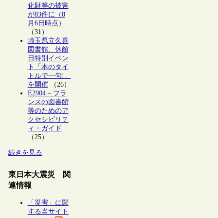
化財等の被害
が83件に（8
月6日時点）
（31）
埼玉県立久喜
図書館、休館
日特別イベン
ト「本のタイ
トルで一句!」
を開催
（26）
E2904 – フラ
ンスの図書館
等のためのア
クセシビリテ
ィ・ガイド
（25）
続きを見る
東日本大震災 関
連情報
「災害」に関
する当サイト