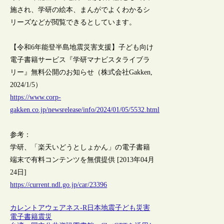
施され、学研の絵本、まんがでよくわかるシ
リーズなどが閲覧できるとしています。
【令和6年能登半島地震災害支援】子ども向け
電子書籍サービス『学研マナビスタライブラ
リー』無料公開のお知らせ（株式会社Gakken,
2024/1/5）
https://www.corp-
gakken.co.jp/newsrelease/info/2024/01/05/5532.html
参考：
学研、「楽天いどうとしょかん」の電子書籍
端末で有料コンテンツを無償提供 [2013年04月
24日]
https://current.ndl.go.jp/car/23396
カレントアウェアネス-R
日本
地震
子ども
災害
電子書籍
震災