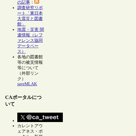
の記事
：
調査研究リポ
ート「東日本
大震災と図書
館」
地震・災害 関
連情報（レフ
ァレンス協同
データベー
ス）
各地の図書館
等の被災情報
等について
（外部リン
ク）
saveMLAK
CAポータルにつ
いて
カレントアウ
ェアネス・ポ