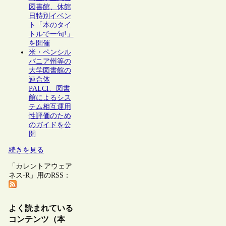
図書館、休館
日特別イベン
ト「本のタイ
トルで一句!」
を開催
米・ペンシル
バニア州等の
大学図書館の
連合体
PALCI、図書
館によるシス
テム相互運用
性評価のため
のガイドを公
開
続きを見る
「カレントアウェア
ネス-R」用のRSS：
よく読まれている
コンテンツ（本