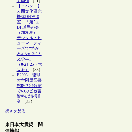
を開催
（41）
【イベント】
人間文化研究
機構DH推進
室、「第5回
DH若手の会
（2026夏）―
デジタル・ヒ
ューマニティ
ーズで“繋が
る×広がる”人
文学―」
（8/24-25・大
阪府）
（35）
E2903 – 琉球
大学附属図書
館医学部分館
でのカビ被害
資料の清掃作
業
（35）
続きを見る
東日本大震災 関
連情報