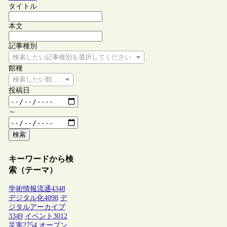
タイトル
本文
記事種別
検索したい記事種別を選択してください
館種
検索したい館種を選択してください
投稿日
～
検索
キーワードから検
索（テーマ）
学術情報流通
4348
デジタル化
4098
デ
ジタルアーカイブ
3349
イベント
3012
災害
2754
オープン