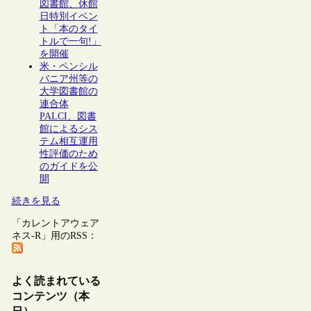
図書館、休館
日特別イベン
ト「本のタイ
トルで一句!」
を開催
米・ペンシル
バニア州等の
大学図書館の
連合体
PALCI、図書
館によるシス
テム相互運用
性評価のため
のガイドを公
開
続きを見る
「カレントアウェア
ネス-R」用のRSS：
よく読まれている
コンテンツ（本