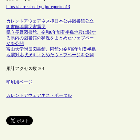
https://current.ndl.go.jp/report/no13
カレントアウェアネス-R
日本
公共図書館
公立
図書館
地震
災害
震災
県立長野図書館、令和6年能登半島地震に関す
る県内の図書館の状況をまとめたウェブペー
ジを公開
富山大学附属図書館、同館の令和6年能登半島
地震対応状況をまとめたウェブページを公開
累計アクセス数:
301
印刷用ページ
カレントアウェアネス・ポータル