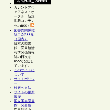
カレントアウ
ェアネス・ポ
ータル 新規
掲載コンテン
ツのRSS：
図書館関係雑
誌目次RSS集
（国内）
日本の図書
館・図書館情
報学関係情報
誌の目次を
RSSで配信し
ています。
このサイトに
ついて
サイトポリシ
ー
検索の方法
サイトの更新
履歴
国立国会図書
館 関西館
図書館協力