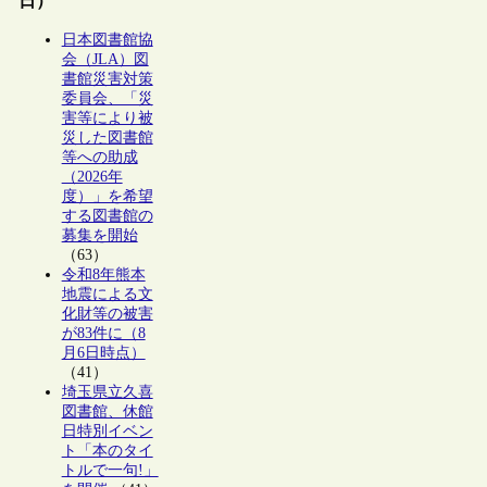
日）
日本図書館協
会（JLA）図
書館災害対策
委員会、「災
害等により被
災した図書館
等への助成
（2026年
度）」を希望
する図書館の
募集を開始
（63）
令和8年熊本
地震による文
化財等の被害
が83件に（8
月6日時点）
（41）
埼玉県立久喜
図書館、休館
日特別イベン
ト「本のタイ
トルで一句!」