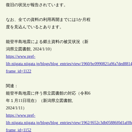
復旧の状況が報告されています。
なお、全ての資料の利用再開までには1か月程
度を見込んでいるとあります。
能登半島地震による郷土資料の被災状況（新
潟県立図書館, 2024/1/10）
https://www.pref-
lib.niigata.niigata.jp/blogs/blog_entries/view/1960/bc0990821a9fa7ded88
frame_id=1122
関連：
能登半島地震に伴う県立図書館の対応（令和6
年１月11日現在）（新潟県立図書館,
2024/1/11）
https://www.pref-
lib.niigata.niigata.jp/blogs/blog_entries/view/1962/f652c3db05886f0d1aff
frame_id=1152