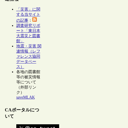
「災害」に関
する当サイト
の記事
：
調査研究リポ
ート「東日本
大震災と図書
館」
地震・災害 関
連情報（レフ
ァレンス協同
データベー
ス）
各地の図書館
等の被災情報
等について
（外部リン
ク）
saveMLAK
CAポータルにつ
いて