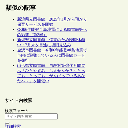
類似の記事
新潟県立図書館、2025年1月から預かり
保育サービスを開始
令和6年能登半島地震による図書館等へ
の影響（第2報）
新潟県立図書館、停電のため臨時休館
中：2月末を目途に復旧見込み
金沢市図書館、令和6年能登半島地震で
市内に避難している人に図書館カード
を発行
山形県立図書館、自殺対策強化月間展
示「ひとやすみ、しませんか？～とっ
ても、とっても、がんばっているあな
たへ～」を開催中
サイト内検索
検索フォーム
詳細検索