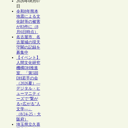
2026年08月07
日
令和8年熊本
地震による文
化財等の被害
が83件に（8
月6日時点）
名古屋市、名
古屋城の現天
守閣の記録を
募集中
【イベント】
人間文化研究
機構DH推進
室、「第5回
DH若手の会
（2026夏）―
デジタル・ヒ
ューマニティ
ーズで“繋が
る×広がる”人
文学―」
（8/24-25・大
阪府）
埼玉県立久喜