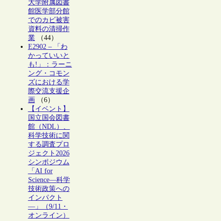
大学附属図書
館医学部分館
でのカビ被害
資料の清掃作
業
（44）
E2902 – 「わ
かっていいと
も!」：ラーニ
ング・コモン
ズにおける学
際交流支援企
画
（6）
【イベント】
国立国会図書
館（NDL）、
科学技術に関
する調査プロ
ジェクト2026
シンポジウム
「AI for
Science―科学
技術政策への
インパクト
―」（9/11・
オンライン）