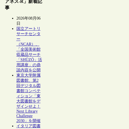
アネス-R」新着記
事
2026年08月06
日
国立アートリ
サーチセンタ
ー
（NCAR）、
「全国美術館
収蔵品サーチ
「SHŪZŌ」活
用講座」の鼎
談内容を公開
東京大学附属
図書館、第2
回デジタル図
書館コンペテ
ィション「東
大図書館をデ
ザインせよ！
Next Library
Challenge
2030」を開催
イタリア図書