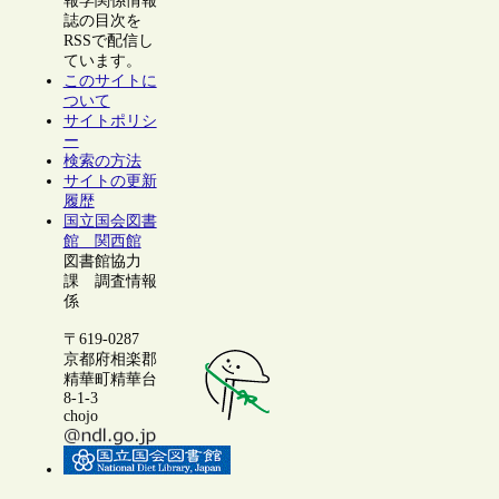
報学関係情報
誌の目次を
RSSで配信し
ています。
このサイトに
ついて
サイトポリシ
ー
検索の方法
サイトの更新
履歴
国立国会図書
館 関西館
図書館協力
課 調査情報
係
〒619-0287
京都府相楽郡
精華町精華台
8-1-3
chojo