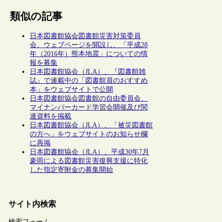
類似の記事
日本図書館協会図書館災害対策委員
会、ウェブページを開設し、「平成28
年（2016年）熊本地震」についての情
報を募集
日本図書館協会（JLA）、『図書館雑
誌』で連載中の「図書館員のおすすめ
本」をウェブサイトで公開
日本図書館協会図書館の自由委員会、
マイナンバーカード学習会開催及び関
連資料を掲載
日本図書館協会（JLA）、「被災図書館
の方へ」をウェブサイトのお知らせ欄
に再掲
日本図書館協会（JLA）、平成30年7月
豪雨による図書館災害復興支援に特化
した指定寄附金の募集開始
サイト内検索
検索フォーム