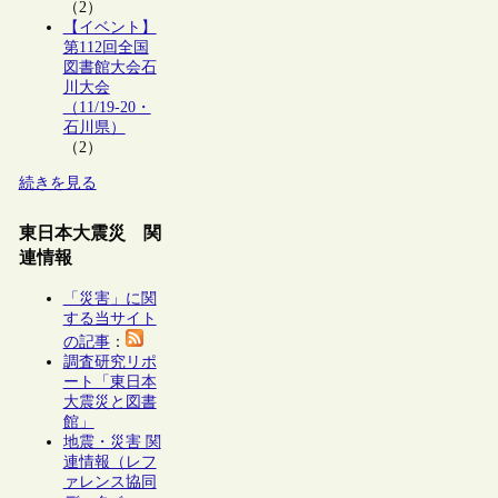
（2）
【イベント】
第112回全国
図書館大会石
川大会
（11/19-20・
石川県）
（2）
続きを見る
東日本大震災 関
連情報
「災害」に関
する当サイト
の記事
：
調査研究リポ
ート「東日本
大震災と図書
館」
地震・災害 関
連情報（レフ
ァレンス協同