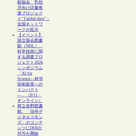
館協会、乳幼
児向け読書推
進プロジェク
ト“TuttInLibro”：
全国ネットワ
ークが拡大
【イベント】
国立国会図書
館（NDL）、
科学技術に関
する調査プロ
ジェクト2026
シンポジウム
「AI for
Science―科学
技術政策への
インパクト
―」（9/11・
オンライン）
県立長野図書
館、「信州デ
ジタルコモン
ズ」のコンテ
ンツにDOIの
付与を開始