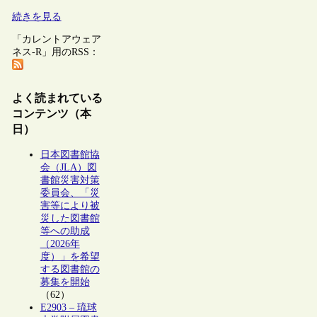
続きを見る
「カレントアウェア
ネス-R」用のRSS：
よく読まれている
コンテンツ（本
日）
日本図書館協
会（JLA）図
書館災害対策
委員会、「災
害等により被
災した図書館
等への助成
（2026年
度）」を希望
する図書館の
募集を開始
（62）
E2903 – 琉球