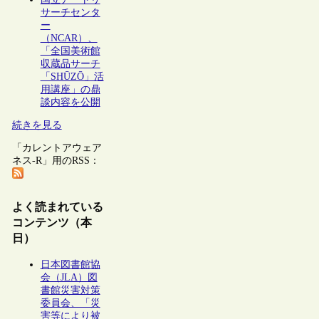
サーチセンタ
ー
（NCAR）、
「全国美術館
収蔵品サーチ
「SHŪZŌ」活
用講座」の鼎
談内容を公開
続きを見る
「カレントアウェア
ネス-R」用のRSS：
よく読まれている
コンテンツ（本
日）
日本図書館協
会（JLA）図
書館災害対策
委員会、「災
害等により被