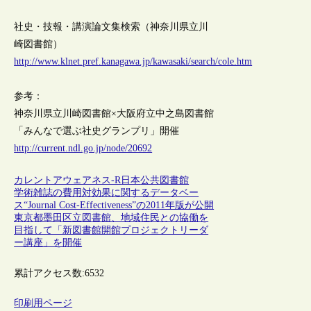
社史・技報・講演論文集検索（神奈川県立川
崎図書館）
http://www.klnet.pref.kanagawa.jp/kawasaki/search/cole.htm
参考：
神奈川県立川崎図書館×大阪府立中之島図書館
「みんなで選ぶ社史グランプリ」開催
http://current.ndl.go.jp/node/20692
カレントアウェアネス-R
日本
公共図書館
学術雑誌の費用対効果に関するデータベー
ス“Journal Cost-Effectiveness”の2011年版が公開
東京都墨田区立図書館、地域住民との協働を
目指して「新図書館開館プロジェクトリーダ
ー講座」を開催
累計アクセス数:
6532
印刷用ページ