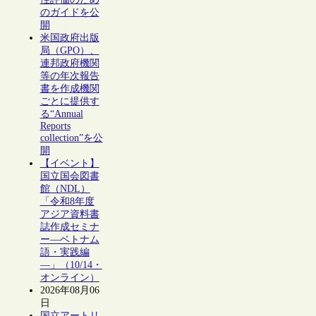
のガイドを公
開
米国政府出版
局（GPO）、
連邦政府機関
等の年次報告
書を作成機関
ごとに提供す
る“Annual
Reports
collection”を公
開
【イベント】
国立国会図書
館（NDL）
「令和8年度
アジア資料書
誌作成セミナ
ー―ベトナム
語・実践編
―」（10/14・
オンライン）
2026年08月06
日
国立アートリ