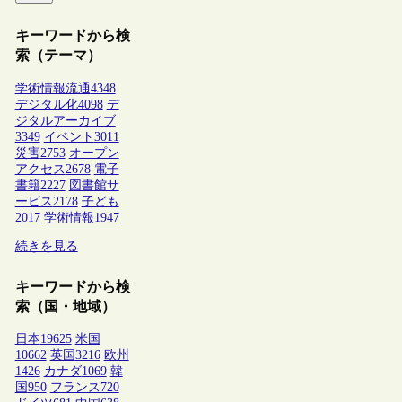
キーワードから検
索（テーマ）
学術情報流通
4348
デジタル化
4098
デ
ジタルアーカイブ
3349
イベント
3011
災害
2753
オープン
アクセス
2678
電子
書籍
2227
図書館サ
ービス
2178
子ども
2017
学術情報
1947
続きを見る
キーワードから検
索（国・地域）
日本
19625
米国
10662
英国
3216
欧州
1426
カナダ
1069
韓
国
950
フランス
720