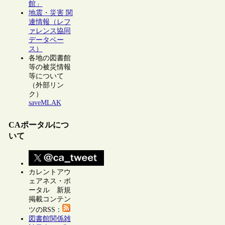
館」
地震・災害 関
連情報（レフ
ァレンス協同
データベー
ス）
各地の図書館
等の被災情報
等について
（外部リン
ク）
saveMLAK
CAポータルにつ
いて
カレントアウ
ェアネス・ポ
ータル 新規
掲載コンテン
ツのRSS：
図書館関係雑