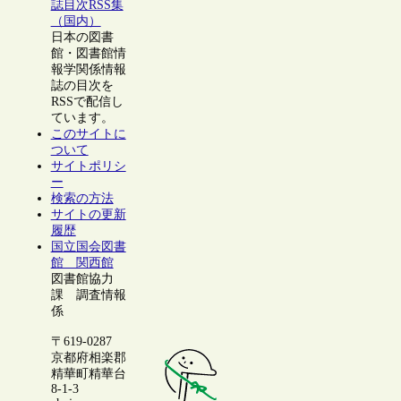
誌目次RSS集
（国内）
日本の図書
館・図書館情
報学関係情報
誌の目次を
RSSで配信し
ています。
このサイトに
ついて
サイトポリシ
ー
検索の方法
サイトの更新
履歴
国立国会図書
館 関西館
図書館協力
課 調査情報
係
〒619-0287
京都府相楽郡
精華町精華台
8-1-3