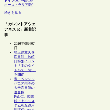
ドイツ
681
中国
638
オーストラリア
599
続きを見る
「カレントアウェ
アネス-R」新着記
事
2026年08月07
日
埼玉県立久喜
図書館、休館
日特別イベン
ト「本のタイ
トルで一句!」
を開催
米・ペンシル
バニア州等の
大学図書館の
連合体
PALCI、図書
館によるシス
テム相互運用
性評価のため