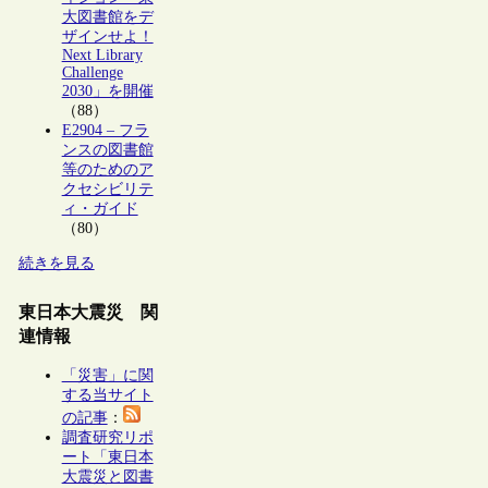
大図書館をデ
ザインせよ！
Next Library
Challenge
2030」を開催
（88）
E2904 – フラ
ンスの図書館
等のためのア
クセシビリテ
ィ・ガイド
（80）
続きを見る
東日本大震災 関
連情報
「災害」に関
する当サイト
の記事
：
調査研究リポ
ート「東日本
大震災と図書