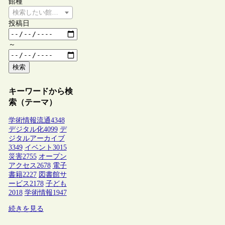
館種
検索したい館種を選択してください
投稿日
～
検索
キーワードから検
索（テーマ）
学術情報流通
4348
デジタル化
4099
デ
ジタルアーカイブ
3349
イベント
3015
災害
2755
オープン
アクセス
2678
電子
書籍
2227
図書館サ
ービス
2178
子ども
2018
学術情報
1947
続きを見る