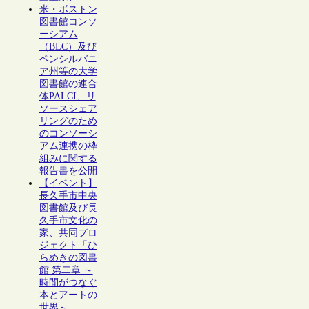
米・ボストン
図書館コンソ
ーシアム
（BLC）及び
ペンシルバニ
ア州等の大学
図書館の連合
体PALCI、リ
ソースシェア
リングのため
のコンソーシ
アム連携の枠
組みに関する
報告書を公開
【イベント】
長久手市中央
図書館及び長
久手市文化の
家、共同プロ
ジェクト「ひ
らめきの図書
館 第二章 ～
時間がつなぐ
本とアートの
世界～」