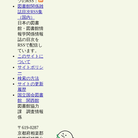
ツのRSS：
図書館関係雑
誌目次RSS集
（国内）
日本の図書
館・図書館情
報学関係情報
誌の目次を
RSSで配信し
ています。
このサイトに
ついて
サイトポリシ
ー
検索の方法
サイトの更新
履歴
国立国会図書
館 関西館
図書館協力
課 調査情報
係
〒619-0287
京都府相楽郡