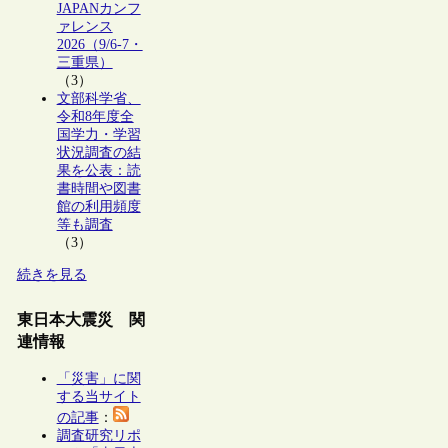
JAPANカンフ
ァレンス
2026（9/6-7・
三重県）
（3）
文部科学省、
令和8年度全
国学力・学習
状況調査の結
果を公表：読
書時間や図書
館の利用頻度
等も調査
（3）
続きを見る
東日本大震災 関
連情報
「災害」に関
する当サイト
の記事
：
調査研究リポ