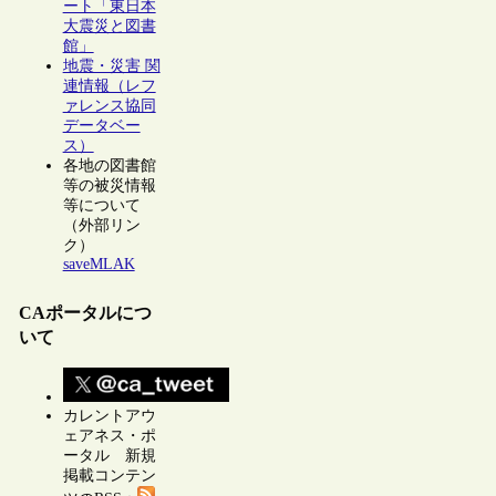
ート「東日本
大震災と図書
館」
地震・災害 関
連情報（レフ
ァレンス協同
データベー
ス）
各地の図書館
等の被災情報
等について
（外部リン
ク）
saveMLAK
CAポータルにつ
いて
カレントアウ
ェアネス・ポ
ータル 新規
掲載コンテン