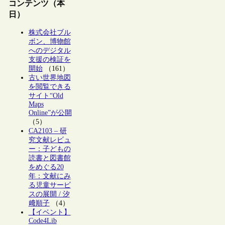
コンテンツ（本
日）
株式会社ブル
ボン、博物館
へのデジタル
支援の検証を
開始
（161）
古い世界地図
を閲覧できる
サイト“Old
Maps
Online”が公開
（5）
CA2103 – 研
究文献レビュ
ー：子どもの
読書と図書館
をめぐる20
年：文献にみ
る児童サービ
スの展開 / 汐
﨑順子
（4）
【イベント】
Code4Lib