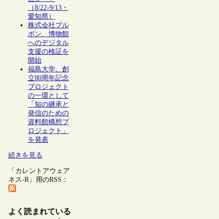
（8/22-9/13・
愛知県）
株式会社ブル
ボン、博物館
へのデジタル
支援の検証を
開始
福島大学、創
立80周年記念
プロジェクト
の一環として
「知の継承と
発信のための
資料館構想プ
ロジェクト」
を発表
続きを見る
「カレントアウェア
ネス-R」用のRSS：
よく読まれている