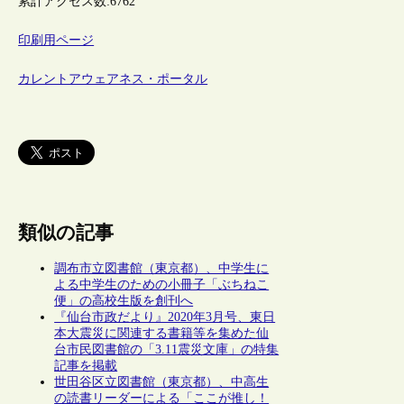
累計アクセス数:
6762
印刷用ページ
カレントアウェアネス・ポータル
類似の記事
調布市立図書館（東京都）、中学生に
よる中学生のための小冊子「ぶちねこ
便」の高校生版を創刊へ
『仙台市政だより』2020年3月号、東日
本大震災に関連する書籍等を集めた仙
台市民図書館の「3.11震災文庫」の特集
記事を掲載
世田谷区立図書館（東京都）、中高生
の読書リーダーによる「ここが推し！