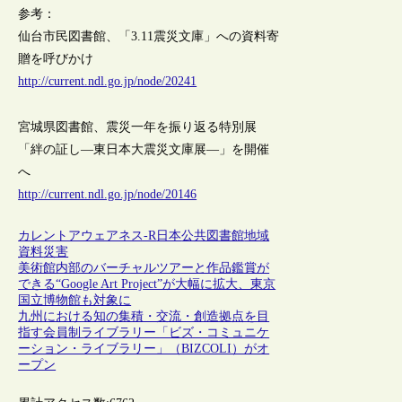
参考：
仙台市民図書館、「3.11震災文庫」への資料寄
贈を呼びかけ
http://current.ndl.go.jp/node/20241
宮城県図書館、震災一年を振り返る特別展
「絆の証し―東日本大震災文庫展―」を開催
へ
http://current.ndl.go.jp/node/20146
カレントアウェアネス-R
日本
公共図書館
地域
資料
災害
美術館内部のバーチャルツアーと作品鑑賞が
できる“Google Art Project”が大幅に拡大、東京
国立博物館も対象に
九州における知の集積・交流・創造拠点を目
指す会員制ライブラリー「ビズ・コミュニケ
ーション・ライブラリー」（BIZCOLI）がオ
ープン