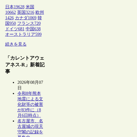
日本
19628
米国
10662
英国
3216
欧州
1426
カナダ
1069
韓
国
950
フランス
720
ドイツ
681
中国
638
オーストラリア
599
続きを見る
「カレントアウェ
アネス-R」新着記
事
2026年08月07
日
令和8年熊本
地震による文
化財等の被害
が83件に（8
月6日時点）
名古屋市、名
古屋城の現天
守閣の記録を