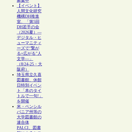
募集中
【イベント】
人間文化研究
機構DH推進
室、「第5回
DH若手の会
（2026夏）―
デジタル・ヒ
ューマニティ
ーズで“繋が
る×広がる”人
文学―」
（8/24-25・大
阪府）
埼玉県立久喜
図書館、休館
日特別イベン
ト「本のタイ
トルで一句!」
を開催
米・ペンシル
バニア州等の
大学図書館の
連合体
PALCI、図書