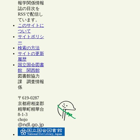
報学関係情報
誌の目次を
RSSで配信し
ています。
このサイトに
ついて
サイトポリシ
ー
検索の方法
サイトの更新
履歴
国立国会図書
館 関西館
図書館協力
課 調査情報
係
〒619-0287
京都府相楽郡
精華町精華台
8-1-3
chojo