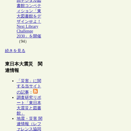
回デジタル図
書館コンペテ
ィション「東
大図書館をデ
ザインせよ！
Next Library
Challenge
2030」を開催
（94）
続きを見る
東日本大震災 関
連情報
「災害」に関
する当サイト
の記事
：
調査研究リポ
ート「東日本
大震災と図書
館」
地震・災害 関
連情報（レフ
ァレンス協同