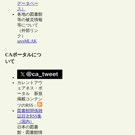
データベー
ス）
各地の図書館
等の被災情報
等について
（外部リン
ク）
saveMLAK
CAポータルにつ
いて
カレントアウ
ェアネス・ポ
ータル 新規
掲載コンテン
ツのRSS：
図書館関係雑
誌目次RSS集
（国内）
日本の図書
館・図書館情