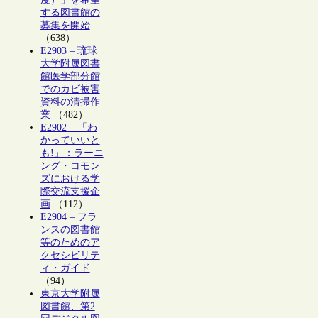
する図書館の
募集を開始
（638）
E2903 – 琉球
大学附属図書
館医学部分館
でのカビ被害
資料の清掃作
業
（482）
E2902 – 「わ
かっていいと
も!」：ラーニ
ング・コモン
ズにおける学
際交流支援企
画
（112）
E2904 – フラ
ンスの図書館
等のためのア
クセシビリテ
ィ・ガイド
（94）
東京大学附属
図書館、第2