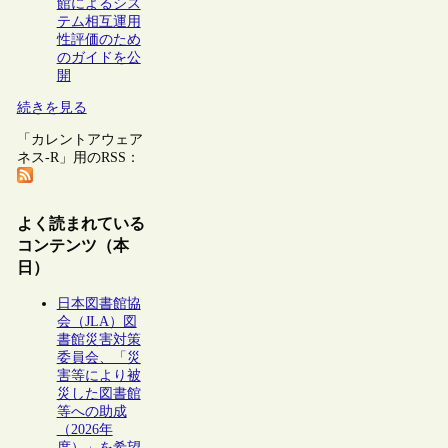
館によるシス
テム相互運用
性評価のため
のガイドを公
開
続きを見る
「カレントアウェア
ネス-R」用のRSS：
よく読まれている
コンテンツ（本
日）
日本図書館協
会（JLA）図
書館災害対策
委員会、「災
害等により被
災した図書館
等への助成
（2026年
度）」を希望