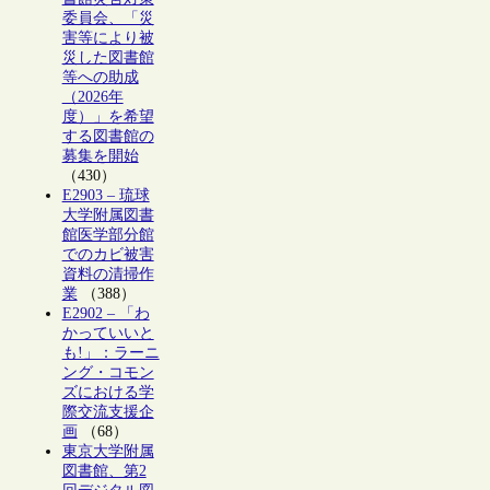
委員会、「災
害等により被
災した図書館
等への助成
（2026年
度）」を希望
する図書館の
募集を開始
（430）
E2903 – 琉球
大学附属図書
館医学部分館
でのカビ被害
資料の清掃作
業
（388）
E2902 – 「わ
かっていいと
も!」：ラーニ
ング・コモン
ズにおける学
際交流支援企
画
（68）
東京大学附属
図書館、第2