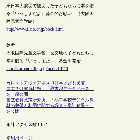
東日本大震災で被災した子どもたちに本を贈
る『いっしょだよ』募金のお願い！（大阪国
際児童文学館）
http://www.iiclo.or.jp/book.html
参考：
大阪国際児童文学館、被災地の子どもたちに
本を贈る「いっしょだよ」募金を開始
http://current.ndl.go.jp/node/18113
カレントアウェアネス-R
日本
子ども
災害
国文学研究資料館、「蔵書印データベース」
を一般公開
国立教育政策研究所、「小中学校デジタル教
材の整備と利用に関する調査－集計結果－」
を公開
累計アクセス数:
6152
印刷用ページ