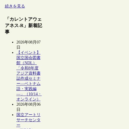
続きを見る
「カレントアウェ
アネス-R」新着記
事
2026年08月07
日
【イベント】
国立国会図書
館（NDL）
「令和8年度
アジア資料書
誌作成セミナ
ー―ベトナム
語・実践編
―」（10/14・
オンライン）
2026年08月06
日
国立アートリ
サーチセンタ
ー