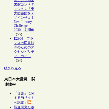
回デジタル図
書館コンペテ
ィション「東
大図書館をデ
ザインせよ！
Next Library
Challenge
2030」を開催
（55）
E2904 – フラ
ンスの図書館
等のためのア
クセシビリテ
ィ・ガイド
（54）
続きを見る
東日本大震災 関
連情報
「災害」に関
する当サイト
の記事
：
調査研究リポ