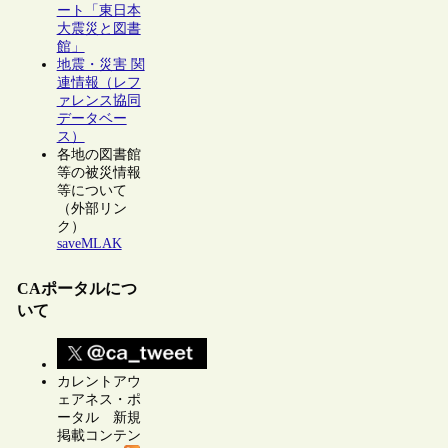
ート「東日本
大震災と図書
館」
地震・災害 関
連情報（レフ
ァレンス協同
データベー
ス）
各地の図書館
等の被災情報
等について
（外部リン
ク）
saveMLAK
CAポータルにつ
いて
カレントアウ
ェアネス・ポ
ータル 新規
掲載コンテン