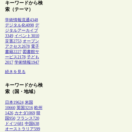
キーワードから検
索（テーマ）
学術情報流通
4348
デジタル化
4098
デ
ジタルアーカイブ
3349
イベント
3010
災害
2753
オープン
アクセス
2678
電子
書籍
2227
図書館サ
ービス
2178
子ども
2017
学術情報
1947
続きを見る
キーワードから検
索（国・地域）
日本
19624
米国
10660
英国
3216
欧州
1426
カナダ
1069
韓
国
950
フランス
720
ドイツ
681
中国
638
オーストラリア
599