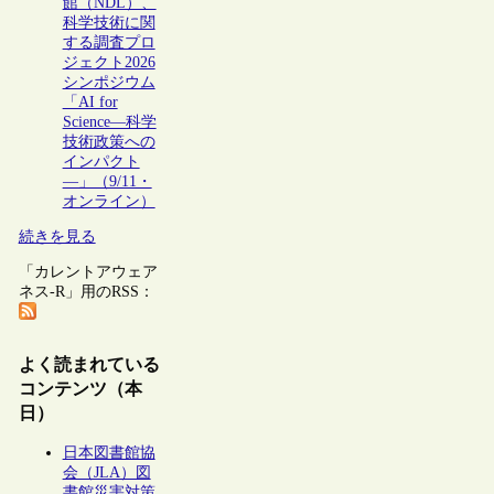
館（NDL）、
科学技術に関
する調査プロ
ジェクト2026
シンポジウム
「AI for
Science―科学
技術政策への
インパクト
―」（9/11・
オンライン）
続きを見る
「カレントアウェア
ネス-R」用のRSS：
よく読まれている
コンテンツ（本
日）
日本図書館協
会（JLA）図
書館災害対策