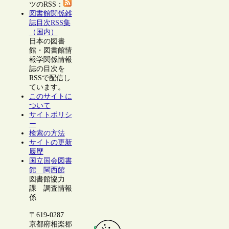
ツのRSS：
図書館関係雑
誌目次RSS集
（国内）
日本の図書
館・図書館情
報学関係情報
誌の目次を
RSSで配信し
ています。
このサイトに
ついて
サイトポリシ
ー
検索の方法
サイトの更新
履歴
国立国会図書
館 関西館
図書館協力
課 調査情報
係
〒619-0287
京都府相楽郡