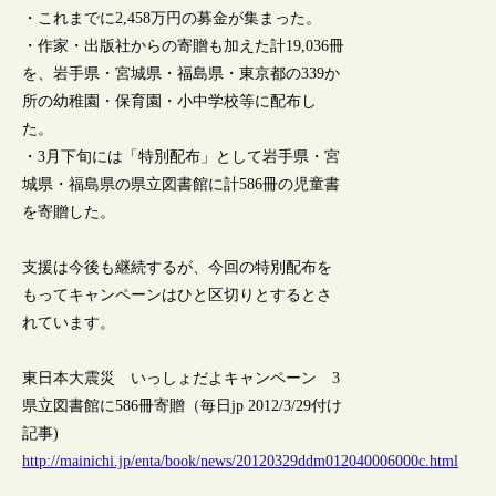
・これまでに2,458万円の募金が集まった。
・作家・出版社からの寄贈も加えた計19,036冊
を、岩手県・宮城県・福島県・東京都の339か
所の幼稚園・保育園・小中学校等に配布し
た。
・3月下旬には「特別配布」として岩手県・宮
城県・福島県の県立図書館に計586冊の児童書
を寄贈した。
支援は今後も継続するが、今回の特別配布を
もってキャンペーンはひと区切りとするとさ
れています。
東日本大震災 いっしょだよキャンペーン 3
県立図書館に586冊寄贈（毎日jp 2012/3/29付け
記事)
http://mainichi.jp/enta/book/news/20120329ddm012040006000c.html