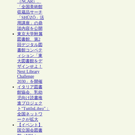
（NCAR）、
「全国美術館
収蔵品サーチ
「SHŪZŌ」活
用講座」の鼎
談内容を公開
東京大学附属
図書館、第2
回デジタル図
書館コンペテ
ィション「東
大図書館をデ
ザインせよ！
Next Library
Challenge
2030」を開催
イタリア図書
館協会、乳幼
児向け読書推
進プロジェク
ト“TuttInLibro”：
全国ネットワ
ークが拡大
【イベント】
国立国会図書