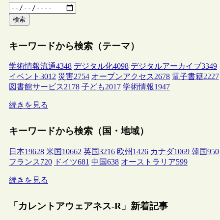
検索
キーワードから検索（テーマ）
学術情報流通
4348
デジタル化
4098
デジタルアーカイブ
3349
イベント
3012
災害
2754
オープンアクセス
2678
電子書籍
2227
図書館サービス
2178
子ども
2017
学術情報
1947
続きを見る
キーワードから検索（国・地域）
日本
19628
米国
10662
英国
3216
欧州
1426
カナダ
1069
韓国
950
フランス
720
ドイツ
681
中国
638
オーストラリア
599
続きを見る
「カレントアウェアネス-R」新着記事