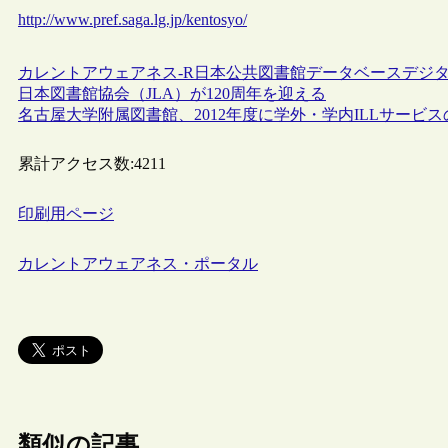
http://www.pref.saga.lg.jp/kentosyo/
カレントアウェアネス-R
日本
公共図書館
データベース
デジ
日本図書館協会（JLA）が120周年を迎える
名古屋大学附属図書館、2012年度に学外・学内ILLサービ
累計アクセス数:
4211
印刷用ページ
カレントアウェアネス・ポータル
類似の記事