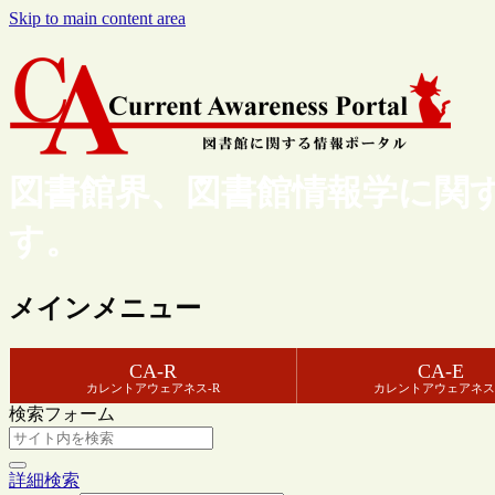
Skip to main content area
図書館界、図書館情報学に関
す。
メインメニュー
CA-R
CA-E
カレントアウェアネス-R
カレントアウェアネス
検索フォーム
詳細検索