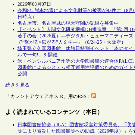
2026年08月07日
令和8年熊本地震による文化財等の被害が83件に（8月
日時点）
名古屋市、名古屋城の現天守閣の記録を募集中
【イベント】人間文化研究機構DH推進室、「第5回 D
若手の会（2026夏）―デジタル・ヒューマニティーズ
で“繋がる×広がる”人文学―」（8/24-25・大阪府）
埼玉県立久喜図書館、休館日特別イベント「本のタイ
ルで一句!」を開催
米・ペンシルバニア州等の大学図書館の連合体PALCI
図書館によるシステム相互運用性評価のためのガイド
公開
続きを見る
「カレントアウェアネス-R」用のRSS：
よく読まれているコンテンツ（本日）
日本図書館協会（JLA）図書館災害対策委員会、「災
等により被災した図書館等への助成（2026年度）」を