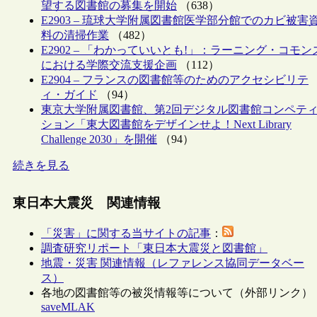
望する図書館の募集を開始
（638）
E2903 – 琉球大学附属図書館医学部分館でのカビ被害
料の清掃作業
（482）
E2902 – 「わかっていいとも!」：ラーニング・コモン
における学際交流支援企画
（112）
E2904 – フランスの図書館等のためのアクセシビリテ
ィ・ガイド
（94）
東京大学附属図書館、第2回デジタル図書館コンペテ
ション「東大図書館をデザインせよ！Next Library
Challenge 2030」を開催
（94）
続きを見る
東日本大震災 関連情報
「災害」に関する当サイトの記事
：
調査研究リポート「東日本大震災と図書館」
地震・災害 関連情報（レファレンス協同データベー
ス）
各地の図書館等の被災情報等について（外部リンク）
saveMLAK