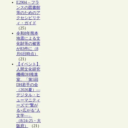
E2904 – フラ
ンスの図書館
等のためのア
クセシビリテ
ィ・ガイド
（25）
令和8年熊本
地震による文
化財等の被害
が83件に（8
月6日時点）
（21）
【イベント】
人間文化研究
機構DH推進
室、「第5回
DH若手の会
（2026夏）―
デジタル・ヒ
ューマニティ
ーズで“繋が
る×広がる”人
文学―」
（8/24-25・大
阪府）
（21）