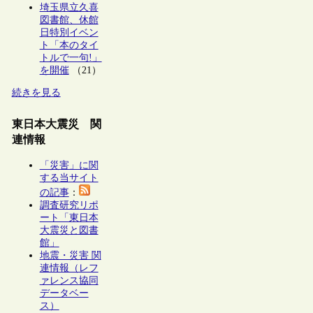
埼玉県立久喜
図書館、休館
日特別イベン
ト「本のタイ
トルで一句!」
を開催
（21）
続きを見る
東日本大震災 関
連情報
「災害」に関
する当サイト
の記事
：
調査研究リポ
ート「東日本
大震災と図書
館」
地震・災害 関
連情報（レフ
ァレンス協同
データベー
ス）