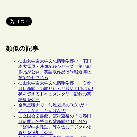
類似の記事
椙山女学園大学文化情報学部の「東日
本大震災・映像記録シリーズ」第2弾3
作品が公開、英語版作品は米報道博物
館で紹介される
椙山女学園大学文化情報学部、「石巻
日日新聞」の取り組みと震災1年後の現
状を伝えるドキュメンタリー記録の英
語版を公開
金沢星稜大で、幼稚園児の“だいがく
としょかん たんけん!!”
国立国会図書館、震災直後の『石巻日
日新聞』の手書き壁新聞や80年分の
『醫學中央雜誌』等を含むデジタル化
資料を追加・公開