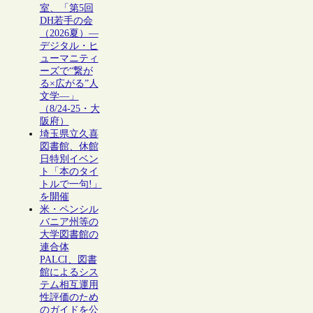
室、「第5回
DH若手の会
（2026夏）―
デジタル・ヒ
ューマニティ
ーズで“繋が
る×広がる”人
文学―」
（8/24-25・大
阪府）
埼玉県立久喜
図書館、休館
日特別イベン
ト「本のタイ
トルで一句!」
を開催
米・ペンシル
バニア州等の
大学図書館の
連合体
PALCI、図書
館によるシス
テム相互運用
性評価のため
のガイドを公