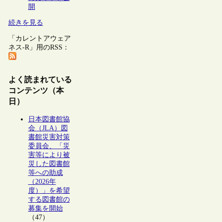
開
続きを見る
「カレントアウェア
ネス-R」用のRSS：
よく読まれている
コンテンツ（本
日）
日本図書館協
会（JLA）図
書館災害対策
委員会、「災
害等により被
災した図書館
等への助成
（2026年
度）」を希望
する図書館の
募集を開始
（47）