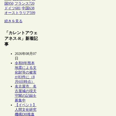
国
950
フランス
720
ドイツ
681
中国
638
オーストラリア
599
続きを見る
「カレントアウェ
アネス-R」新着記
事
2026年08月07
日
令和8年熊本
地震による文
化財等の被害
が83件に（8
月6日時点）
名古屋市、名
古屋城の現天
守閣の記録を
募集中
【イベント】
人間文化研究
機構DH推進