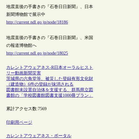
地震直後の手書きの『石巻日日新聞』、日本
新聞博物館で展示中
http://current.ndl.go.jp/node/18186
地震直後の手書きの『石巻日日新聞』、米国
の報道博物館へ
http://current.ndl.go.jp/node/18025
カレントアウェアネス-R
日本
オーラルヒスト
リー
動画
新聞
災害
茨城県の六角堂等、被災した登録有形文化財
（建造物）6件の登録が抹消される
図書館未設置自治体を支援する、群馬県立図
書館の「学校図書館図書支援1000冊プラン」
累計アクセス数:
7569
印刷用ページ
カレントアウェアネス・ポータル