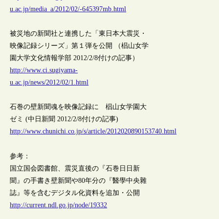
u.ac.jp/media_a/2012/02/-645397mb.html
被災地の新聞社と連携した「東日本大震災・
映像記録シリーズ」第１弾を公開 （椙山女学
園大学文化情報学部 2012/2/8付けの記事）
http://www.ci.sugiyama-
u.ac.jp/news/2012/02/1.html
石巻の壁新聞魂を映像記録に 椙山女学園大
ゼミ (中日新聞 2012/2/8付けの記事)
http://www.chunichi.co.jp/s/article/2012020890153740.html
参考：
国立国会図書館、震災直後の『石巻日日新
聞』の手書き壁新聞や80年分の『醫學中央雜
誌』等を含むデジタル化資料を追加・公開
http://current.ndl.go.jp/node/19332