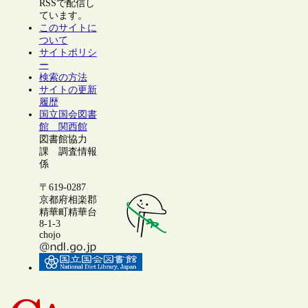
RSSで配信し
ています。
このサイトに
ついて
サイトポリシ
ー
検索の方法
サイトの更新
履歴
国立国会図書
館 関西館
図書館協力
課 調査情報
係
〒619-0287
京都府相楽郡
精華町精華台
8-1-3
chojo