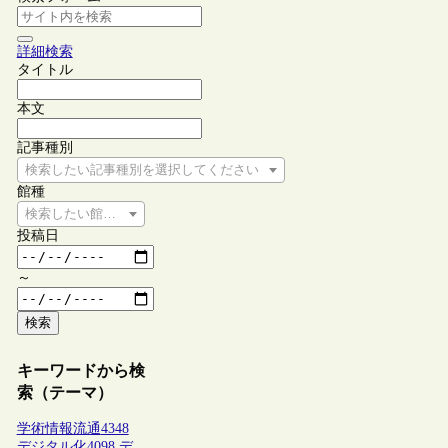
詳細検索
タイトル
本文
記事種別
検索したい記事種別を選択してください
館種
検索したい館種を選択してください
投稿日
～
検索
キーワードから検
索（テーマ）
学術情報流通
4348
デジタル化
4098
デ