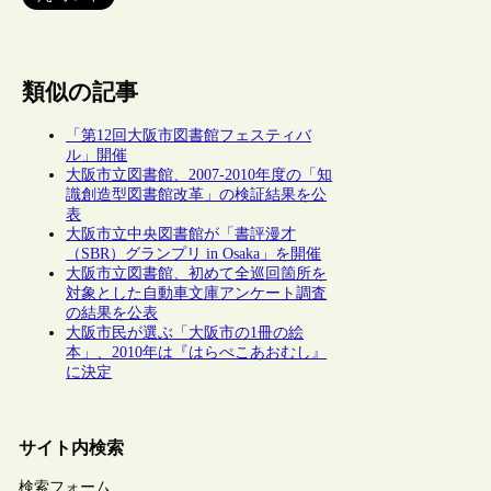
類似の記事
「第12回大阪市図書館フェスティバ
ル」開催
大阪市立図書館、2007-2010年度の「知
識創造型図書館改革」の検証結果を公
表
大阪市立中央図書館が「書評漫才
（SBR）グランプリ in Osaka」を開催
大阪市立図書館、初めて全巡回箇所を
対象とした自動車文庫アンケート調査
の結果を公表
大阪市民が選ぶ「大阪市の1冊の絵
本」、2010年は『はらぺこあおむし』
に決定
サイト内検索
検索フォーム