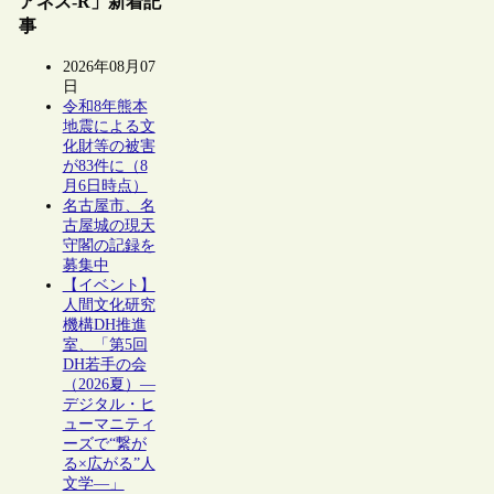
アネス-R」新着記
事
2026年08月07
日
令和8年熊本
地震による文
化財等の被害
が83件に（8
月6日時点）
名古屋市、名
古屋城の現天
守閣の記録を
募集中
【イベント】
人間文化研究
機構DH推進
室、「第5回
DH若手の会
（2026夏）―
デジタル・ヒ
ューマニティ
ーズで“繋が
る×広がる”人
文学―」