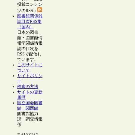
掲載コンテン
ツのRSS：
図書館関係雑
誌目次RSS集
（国内）
日本の図書
館・図書館情
報学関係情報
誌の目次を
RSSで配信し
ています。
このサイトに
ついて
サイトポリシ
ー
検索の方法
サイトの更新
履歴
国立国会図書
館 関西館
図書館協力
課 調査情報
係
〒619-0287