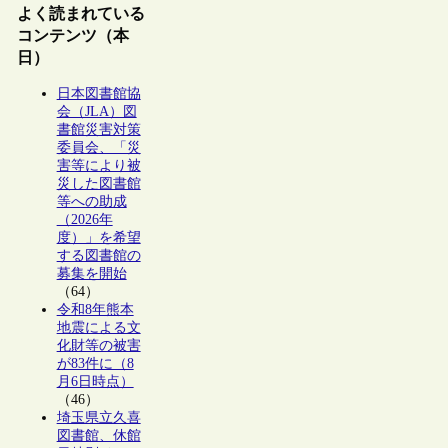
よく読まれている
コンテンツ（本
日）
日本図書館協
会（JLA）図
書館災害対策
委員会、「災
害等により被
災した図書館
等への助成
（2026年
度）」を希望
する図書館の
募集を開始
（64）
令和8年熊本
地震による文
化財等の被害
が83件に（8
月6日時点）
（46）
埼玉県立久喜
図書館、休館