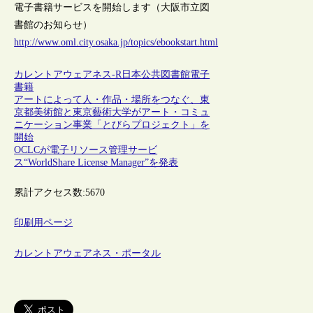
電子書籍サービスを開始します（大阪市立図
書館のお知らせ）
http://www.oml.city.osaka.jp/topics/ebookstart.html
カレントアウェアネス-R
日本
公共図書館
電子
書籍
アートによって人・作品・場所をつなぐ、東
京都美術館と東京藝術大学がアート・コミュ
ニケーション事業「とびらプロジェクト」を
開始
OCLCが電子リソース管理サービ
ス“WorldShare License Manager”を発表
累計アクセス数:
5670
印刷用ページ
カレントアウェアネス・ポータル