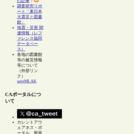
の記事
：
調査研究リポ
ート「東日本
大震災と図書
館」
地震・災害 関
連情報（レフ
ァレンス協同
データベー
ス）
各地の図書館
等の被災情報
等について
（外部リン
ク）
saveMLAK
CAポータルにつ
いて
カレントアウ
ェアネス・ポ
ータル 新規