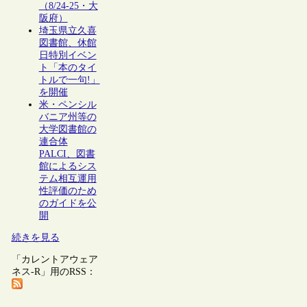
（8/24-25・大
阪府）
埼玉県立久喜
図書館、休館
日特別イベン
ト「本のタイ
トルで一句!」
を開催
米・ペンシル
バニア州等の
大学図書館の
連合体
PALCI、図書
館によるシス
テム相互運用
性評価のため
のガイドを公
開
続きを見る
「カレントアウェア
ネス-R」用のRSS：