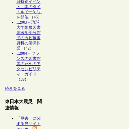
日特別イベン
ト「本のタイ
トルで一句!」
を開催
（46）
E2903 – 琉球
大学附属図書
館医学部分館
でのカビ被害
資料の清掃作
業
（42）
E2904 – フラ
ンスの図書館
等のためのア
クセシビリテ
ィ・ガイド
（39）
続きを見る
東日本大震災 関
連情報
「災害」に関
する当サイト