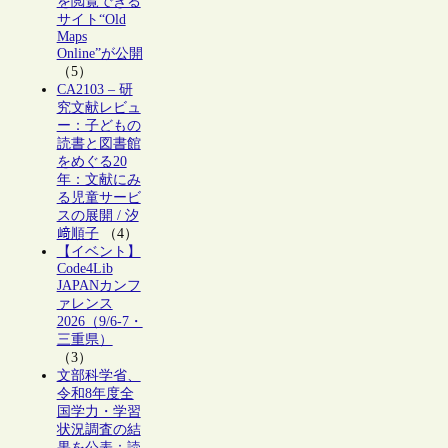
を閲覧できる
サイト“Old
Maps
Online”が公開
（5）
CA2103 – 研
究文献レビュ
ー：子どもの
読書と図書館
をめぐる20
年：文献にみ
る児童サービ
スの展開 / 汐
﨑順子
（4）
【イベント】
Code4Lib
JAPANカンフ
ァレンス
2026（9/6-7・
三重県）
（3）
文部科学省、
令和8年度全
国学力・学習
状況調査の結
果を公表：読