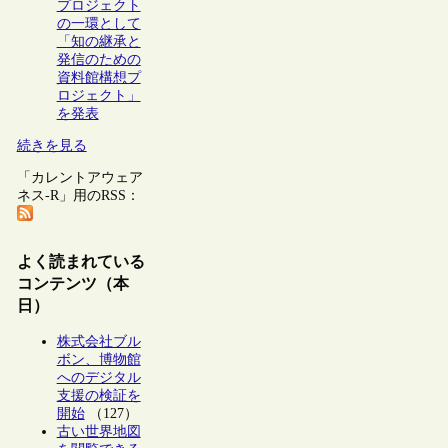
プロジェクト
の一環として
「知の継承と
発信のための
資料館構想プ
ロジェクト」
を発表
続きを見る
「カレントアウェア
ネス-R」用のRSS：
よく読まれている
コンテンツ（本
日）
株式会社ブル
ボン、博物館
へのデジタル
支援の検証を
開始
（127）
古い世界地図