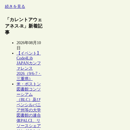
続きを見る
「カレントアウェ
アネス-R」新着記
事
2026年08月10
日
【イベント】
Code4Lib
JAPANカンフ
ァレンス
2026（9/6-7・
三重県）
米・ボストン
図書館コンソ
ーシアム
（BLC）及び
ペンシルバニ
ア州等の大学
図書館の連合
体PALCI、リ
ソースシェア