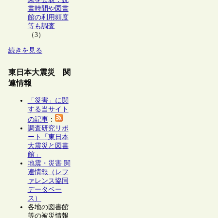
書時間や図書
館の利用頻度
等も調査
（3）
続きを見る
東日本大震災 関
連情報
「災害」に関
する当サイト
の記事
：
調査研究リポ
ート「東日本
大震災と図書
館」
地震・災害 関
連情報（レフ
ァレンス協同
データベー
ス）
各地の図書館
等の被災情報