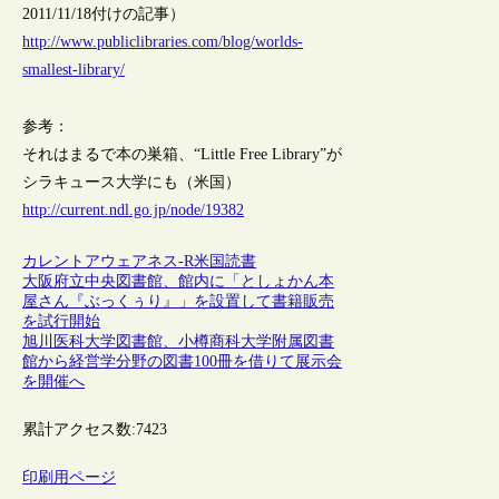
2011/11/18付けの記事）
http://www.publiclibraries.com/blog/worlds-
smallest-library/
参考：
それはまるで本の巣箱、“Little Free Library”が
シラキュース大学にも（米国）
http://current.ndl.go.jp/node/19382
カレントアウェアネス-R
米国
読書
大阪府立中央図書館、館内に「としょかん本
屋さん『ぶっくぅり』」を設置して書籍販売
を試行開始
旭川医科大学図書館、小樽商科大学附属図書
館から経営学分野の図書100冊を借りて展示会
を開催へ
累計アクセス数:
7423
印刷用ページ