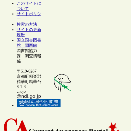
このサイトに
ついて
サイトポリシ
ー
検索の方法
サイトの更新
履歴
国立国会図書
館 関西館
図書館協力
課 調査情報
係
〒619-0287
京都府相楽郡
精華町精華台
8-1-3
chojo