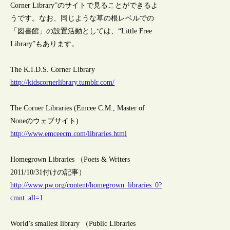
Corner Library”のサイトで見ることができるよ
うです。なお、同じような草の根レベルでの
「図書館」の設置活動としては、“Little Free
Library”もあります。
The K.I.D.S. Corner Library
http://kidscornerlibrary.tumblr.com/
The Corner Libraries (Emcee C.M., Master of
Noneのウェブサイト)
http://www.emceecm.com/libraries.html
Homegrown Libraries （Poets & Writers
2011/10/31付けの記事）
http://www.pw.org/content/homegrown_libraries_0?
cmnt_all=1
World’s smallest library （Public Libraries