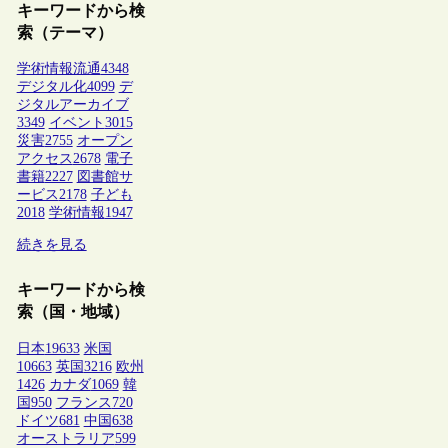
キーワードから検
索（テーマ）
学術情報流通
4348
デジタル化
4099
デ
ジタルアーカイブ
3349
イベント
3015
災害
2755
オープン
アクセス
2678
電子
書籍
2227
図書館サ
ービス
2178
子ども
2018
学術情報
1947
続きを見る
キーワードから検
索（国・地域）
日本
19633
米国
10663
英国
3216
欧州
1426
カナダ
1069
韓
国
950
フランス
720
ドイツ
681
中国
638
オーストラリア
599