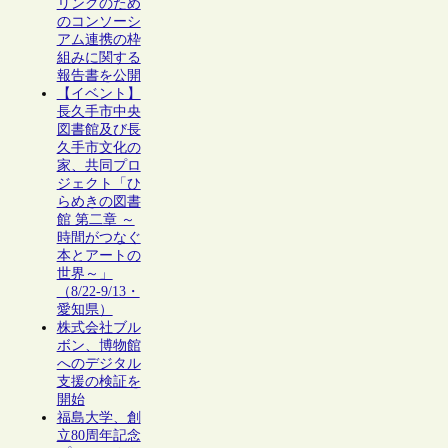
リングのため
のコンソーシ
アム連携の枠
組みに関する
報告書を公開
【イベント】
長久手市中央
図書館及び長
久手市文化の
家、共同プロ
ジェクト「ひ
らめきの図書
館 第二章 ～
時間がつなぐ
本とアートの
世界～」
（8/22-9/13・
愛知県）
株式会社ブル
ボン、博物館
へのデジタル
支援の検証を
開始
福島大学、創
立80周年記念