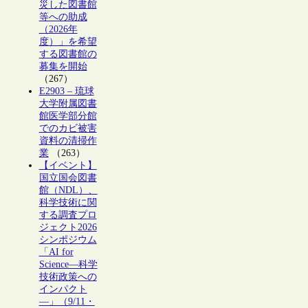
災した図書館
等への助成
（2026年
度）」を希望
する図書館の
募集を開始
（267）
E2903 – 琉球
大学附属図書
館医学部分館
でのカビ被害
資料の清掃作
業
（263）
【イベント】
国立国会図書
館（NDL）、
科学技術に関
する調査プロ
ジェクト2026
シンポジウム
「AI for
Science―科学
技術政策への
インパクト
―」（9/11・