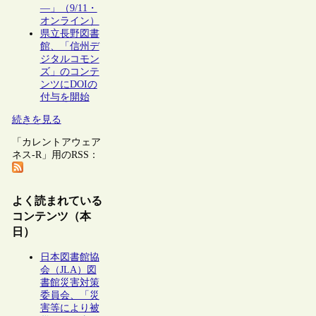
―」（9/11・
オンライン）
県立長野図書
館、「信州デ
ジタルコモン
ズ」のコンテ
ンツにDOIの
付与を開始
続きを見る
「カレントアウェア
ネス-R」用のRSS：
よく読まれている
コンテンツ（本
日）
日本図書館協
会（JLA）図
書館災害対策
委員会、「災
害等により被