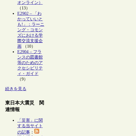
オンライン）
（13）
E2902 – 「わ
かっていいと
も!」：ラーニ
ング・コモン
ズにおける学
際交流支援企
画
（10）
E2904 – フラ
ンスの図書館
等のためのア
クセシビリテ
ィ・ガイド
（9）
続きを見る
東日本大震災 関
連情報
「災害」に関
する当サイト
の記事
：