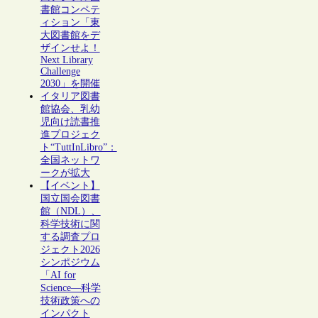
書館コンペテ
ィション「東
大図書館をデ
ザインせよ！
Next Library
Challenge
2030」を開催
イタリア図書
館協会、乳幼
児向け読書推
進プロジェク
ト“TuttInLibro”：
全国ネットワ
ークが拡大
【イベント】
国立国会図書
館（NDL）、
科学技術に関
する調査プロ
ジェクト2026
シンポジウム
「AI for
Science―科学
技術政策への
インパクト