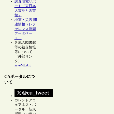
調査研究リポ
ート「東日本
大震災と図書
館」
地震・災害 関
連情報（レフ
ァレンス協同
データベー
ス）
各地の図書館
等の被災情報
等について
（外部リン
ク）
saveMLAK
CAポータルにつ
いて
カレントアウ
ェアネス・ポ
ータル 新規
掲載コンテン