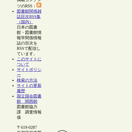
ツのRSS：
図書館関係雑
誌目次RSS集
（国内）
日本の図書
館・図書館情
報学関係情報
誌の目次を
RSSで配信し
ています。
このサイトに
ついて
サイトポリシ
ー
検索の方法
サイトの更新
履歴
国立国会図書
館 関西館
図書館協力
課 調査情報
係
〒619-0287