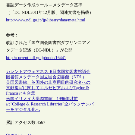
書誌データ作成ツール – メタデータ基準
（「DC-NDL2011年12月版」関連文書を掲載）
http://www.ndl.go.jp/jp/library/data/meta.html
参考：
改訂された「国立国会図書館ダブリンコアメ
タデータ記述（DC-NDL）」が公開
http://current.ndl.go.jp/node/16441
カレントアウェアネス-R
日本
国立図書館
議会
図書館
メタデータ
国立国会図書館（NDL）
英国図書館、英国外の非商用目的研究者への
文献複写に関してエルゼビアおよびTaylor &
Francisとも合意
米国イリノイ大学図書館、1996年以前
の“College & Research Libraries”全バックナンバ
ーをデジタル化へ
累計アクセス数:
4567