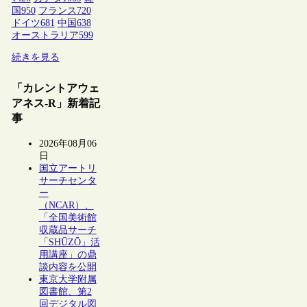
国
950
フランス
720
ドイツ
681
中国
638
オーストラリア
599
続きを見る
「カレントアウェ
アネス-R」新着記
事
2026年08月06
日
国立アートリ
サーチセンタ
ー
（NCAR）、
「全国美術館
収蔵品サーチ
「SHŪZŌ」活
用講座」の鼎
談内容を公開
東京大学附属
図書館、第2
回デジタル図