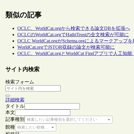
類似の記事
OCLC、WorldCat.orgから検索できる論文DBを拡張へ
OCLCのWorldCat.orgでHathiTrustの全文検索が可能に
OCLC WorldCat.orgがSchema.orgによるマークア
WorldCat.orgでJSTOR収録の論文が検索可能に
OCLC、WorldCat.orgとWorldCat Findアプ
サイト内検索
検索フォーム
詳細検索
タイトル
本文
記事種別
検索したい記事種別を選択してください
館種
検索したい館種を選択してください