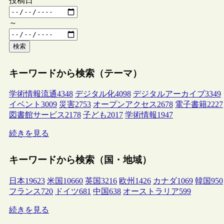
投稿日
～
検索
キーワードから検索（テーマ）
学術情報流通
4348
デジタル化
4098
デジタルアーカイブ
3349
イベント
3009
災害
2753
オープンアクセス
2678
電子書籍
2227
図書館サービス
2178
子ども
2017
学術情報
1947
続きを見る
キーワードから検索（国・地域）
日本
19623
米国
10660
英国
3216
欧州
1426
カナダ
1069
韓国
950
フランス
720
ドイツ
681
中国
638
オーストラリア
599
続きを見る