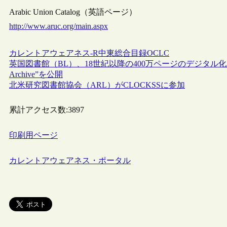
Arabic Union Catalog（英語ページ）
http://www.aruc.org/main.aspx
カレントアウェアネス-R
中東
総合目録
OCLC
英国図書館（BL）、18世紀以降の400万ページのデジタル化新聞を全文
Archive”を公開
北米研究図書館協会（ARL）がCLOCKSSに参加
累計アクセス数:
3897
印刷用ページ
カレントアウェアネス・ポータル