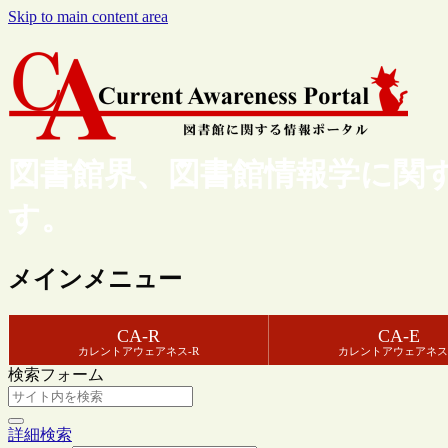
Skip to main content area
図書館界、図書館情報学に関
す。
メインメニュー
CA-R
CA-E
カレントアウェアネス-R
カレントアウェアネス
検索フォーム
詳細検索