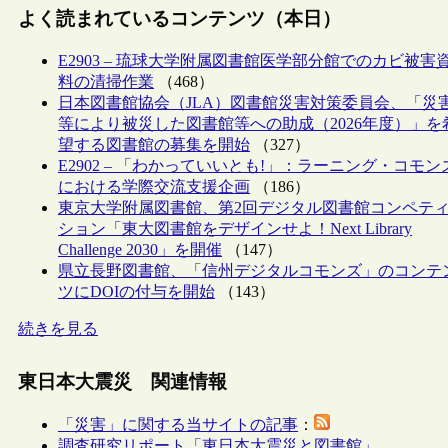
よく読まれているコンテンツ（本日）
E2903 – 琉球大学附属図書館医学部分館でのカビ被害
料の清掃作業
（468）
日本図書館協会（JLA）図書館災害対策委員会、「災
等により被災した図書館等への助成（2026年度）」を
望する図書館の募集を開始
（327）
E2902 – 「わかっていいとも!」：ラーニング・コモン
における学際交流支援企画
（186）
東京大学附属図書館、第2回デジタル図書館コンペテ
ション「東大図書館をデザインせよ！Next Library
Challenge 2030」を開催
（147）
県立長野図書館、「信州デジタルコモンズ」のコンテ
ツにDOIの付与を開始
（143）
続きを見る
東日本大震災 関連情報
「災害」に関する当サイトの記事
：
調査研究リポート「東日本大震災と図書館」