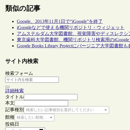
類似の記事
Google、2013年11月1日で“iGoogle”を終了
iGoogleなどで使える機関リポジトリ・ウィジェット
アムステルダム大学図書館、視覚障害やディスレクシ
東京歯科大学図書館、機関リポジトリ検索用のiGoogl
Google Books Library Projectにバージニア大学図書館
サイト内検索
検索フォーム
詳細検索
タイトル
本文
記事種別
検索したい記事種別を選択してください
館種
検索したい館種を選択してください
投稿日