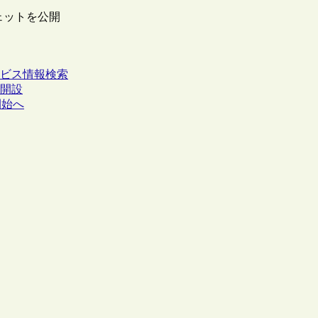
ェットを公開
ビス
情報検索
を開設
開始へ