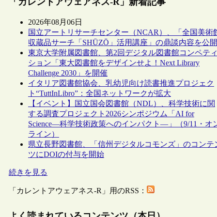
「カレントアウェアネス-R」新着記事
2026年08月06日
国立アートリサーチセンター（NCAR）、「全国美術
収蔵品サーチ「SHŪZŌ」活用講座」の鼎談内容を公
東京大学附属図書館、第2回デジタル図書館コンペテ
ション「東大図書館をデザインせよ！Next Library
Challenge 2030」を開催
イタリア図書館協会、乳幼児向け読書推進プロジェク
ト“TuttInLibro”：全国ネットワークが拡大
【イベント】国立国会図書館（NDL）、科学技術に関
する調査プロジェクト2026シンポジウム「AI for
Science―科学技術政策へのインパクト―」（9/11・オ
ライン）
県立長野図書館、「信州デジタルコモンズ」のコンテ
ツにDOIの付与を開始
続きを見る
「カレントアウェアネス-R」用のRSS：
よく読まれているコンテンツ（本日）