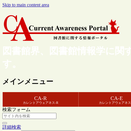
Skip to main content area
図書館界、図書館情報学に関
す。
メインメニュー
CA-R
CA-E
カレントアウェアネス-R
カレントアウェアネス
検索フォーム
詳細検索