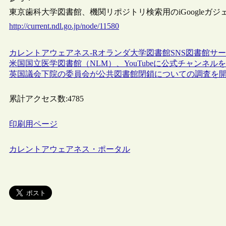
東京歯科大学図書館、機関リポジトリ検索用のiGoogleガジ
http://current.ndl.go.jp/node/11580
カレントアウェアネス-R
オランダ
大学図書館
SNS
図書館サー
米国国立医学図書館（NLM）、YouTubeに公式チャンネル
英国議会下院の委員会が公共図書館閉鎖についての調査を
累計アクセス数:
4785
印刷用ページ
カレントアウェアネス・ポータル