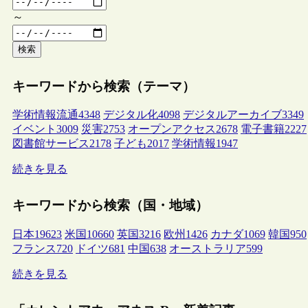
～
検索
キーワードから検索（テーマ）
学術情報流通
4348
デジタル化
4098
デジタルアーカイブ
3349
イベント
3009
災害
2753
オープンアクセス
2678
電子書籍
2227
図書館サービス
2178
子ども
2017
学術情報
1947
続きを見る
キーワードから検索（国・地域）
日本
19623
米国
10660
英国
3216
欧州
1426
カナダ
1069
韓国
950
フランス
720
ドイツ
681
中国
638
オーストラリア
599
続きを見る