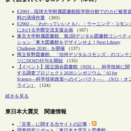
E2903 – 琉球大学附属図書館医学部分館でのカビ被害
料の清掃作業
（203）
E2902 – 「わかっていいとも!」：ラーニング・コモン
における学際交流支援企画
（167）
東京大学附属図書館、第2回デジタル図書館コンペテ
ション「東大図書館をデザインせよ！Next Library
Challenge 2030」を開催
（137）
県立長野図書館、「信州デジタルコモンズ」のコンテ
ツにDOIの付与を開始
（133）
【イベント】国立国会図書館（NDL）、科学技術に関
する調査プロジェクト2026シンポジウム「AI for
Science―科学技術政策へのインパクト―」（9/11・オ
ライン）
（124）
続きを見る
東日本大震災 関連情報
「災害」に関する当サイトの記事
：
調査研究リポート「東日本大震災と図書館」