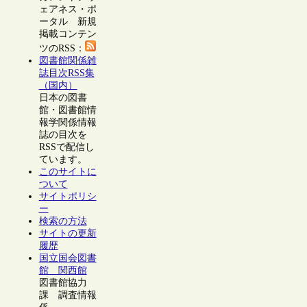
ェアネス・ポ
ータル 新規
掲載コンテン
ツのRSS：
図書館関係雑
誌目次RSS集
（国内）
日本の図書
館・図書館情
報学関係情報
誌の目次を
RSSで配信し
ています。
このサイトに
ついて
サイトポリシ
ー
検索の方法
サイトの更新
履歴
国立国会図書
館 関西館
図書館協力
課 調査情報