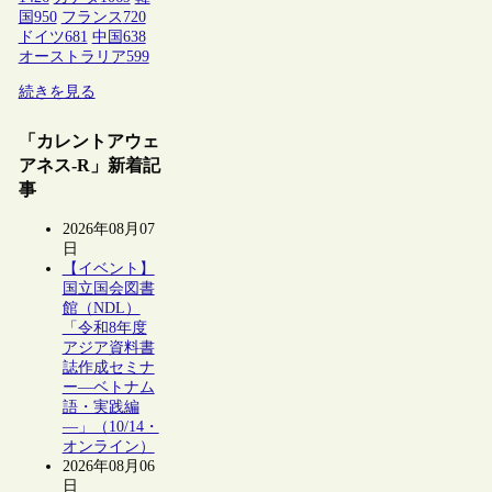
国
950
フランス
720
ドイツ
681
中国
638
オーストラリア
599
続きを見る
「カレントアウェ
アネス-R」新着記
事
2026年08月07
日
【イベント】
国立国会図書
館（NDL）
「令和8年度
アジア資料書
誌作成セミナ
ー―ベトナム
語・実践編
―」（10/14・
オンライン）
2026年08月06
日