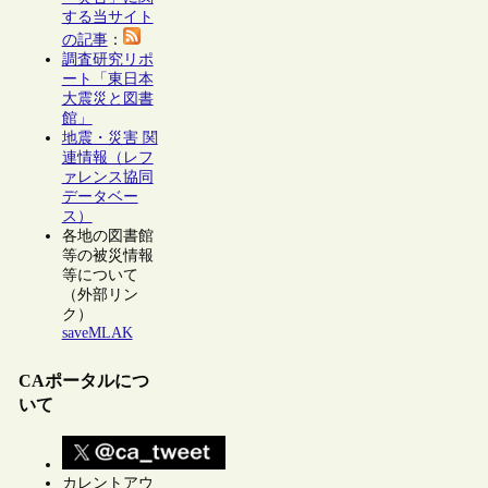
する当サイト
の記事
：
調査研究リポ
ート「東日本
大震災と図書
館」
地震・災害 関
連情報（レフ
ァレンス協同
データベー
ス）
各地の図書館
等の被災情報
等について
（外部リン
ク）
saveMLAK
CAポータルにつ
いて
カレントアウ