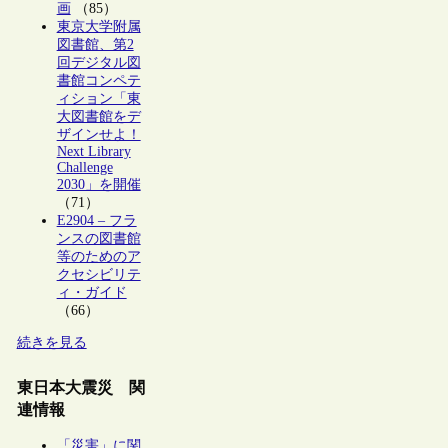
画
（85）
東京大学附属
図書館、第2
回デジタル図
書館コンペテ
ィション「東
大図書館をデ
ザインせよ！
Next Library
Challenge
2030」を開催
（71）
E2904 – フラ
ンスの図書館
等のためのア
クセシビリテ
ィ・ガイド
（66）
続きを見る
東日本大震災 関
連情報
「災害」に関