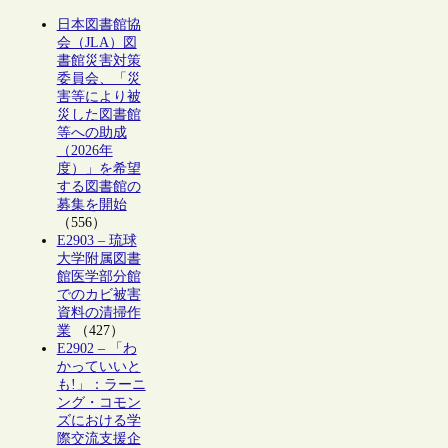
日本図書館協
会（JLA）図
書館災害対策
委員会、「災
害等により被
災した図書館
等への助成
（2026年
度）」を希望
する図書館の
募集を開始
（556）
E2903 – 琉球
大学附属図書
館医学部分館
でのカビ被害
資料の清掃作
業
（427）
E2902 – 「わ
かっていいと
も!」：ラーニ
ング・コモン
ズにおける学
際交流支援企