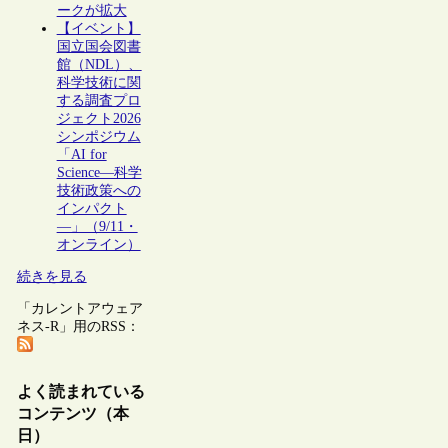
ークが拡大
【イベント】
国立国会図書
館（NDL）、
科学技術に関
する調査プロ
ジェクト2026
シンポジウム
「AI for
Science―科学
技術政策への
インパクト
―」（9/11・
オンライン）
続きを見る
「カレントアウェア
ネス-R」用のRSS：
よく読まれている
コンテンツ（本
日）