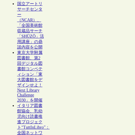
国立アートリ
サーチセンタ
ー
（NCAR）、
「全国美術館
収蔵品サーチ
「SHŪZŌ」活
用講座」の鼎
談内容を公開
東京大学附属
図書館、第2
回デジタル図
書館コンペテ
ィション「東
大図書館をデ
ザインせよ！
Next Library
Challenge
2030」を開催
イタリア図書
館協会、乳幼
児向け読書推
進プロジェク
ト“TuttInLibro”：
全国ネットワ