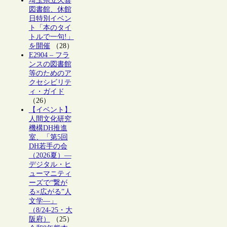
埼玉県立久喜
図書館、休館
日特別イベン
ト「本のタイ
トルで一句!」
を開催
（28）
E2904 – フラ
ンスの図書館
等のためのア
クセシビリテ
ィ・ガイド
（26）
【イベント】
人間文化研究
機構DH推進
室、「第5回
DH若手の会
（2026夏）―
デジタル・ヒ
ューマニティ
ーズで“繋が
る×広がる”人
文学―」
（8/24-25・大
阪府）
（25）