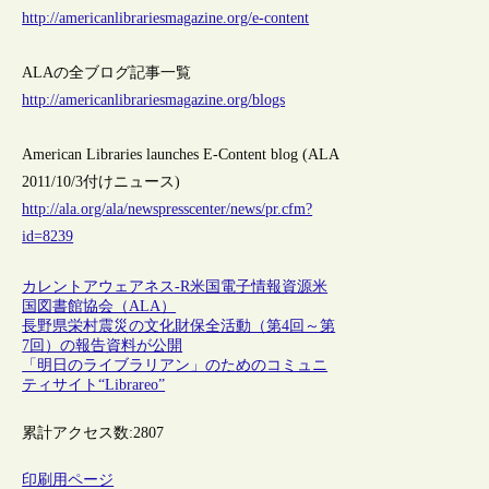
http://americanlibrariesmagazine.org/e-content
ALAの全ブログ記事一覧
http://americanlibrariesmagazine.org/blogs
American Libraries launches E-Content blog (ALA
2011/10/3付けニュース)
http://ala.org/ala/newspresscenter/news/pr.cfm?
id=8239
カレントアウェアネス-R
米国
電子情報資源
米
国図書館協会（ALA）
長野県栄村震災の文化財保全活動（第4回～第
7回）の報告資料が公開
「明日のライブラリアン」のためのコミュニ
ティサイト“Librareo”
累計アクセス数:
2807
印刷用ページ