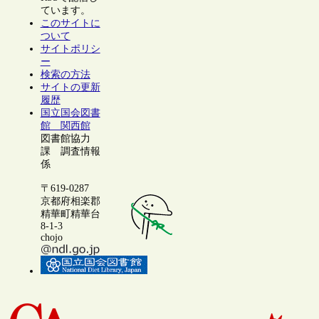
ています。
このサイトに
ついて
サイトポリシ
ー
検索の方法
サイトの更新
履歴
国立国会図書
館 関西館
図書館協力
課 調査情報
係
〒619-0287
京都府相楽郡
精華町精華台
8-1-3
chojo