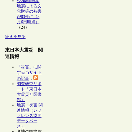
令和8年熊本
地震による文
化財等の被害
が83件に（8
月6日時点）
（24）
続きを見る
東日本大震災 関
連情報
「災害」に関
する当サイト
の記事
：
調査研究リポ
ート「東日本
大震災と図書
館」
地震・災害 関
連情報（レフ
ァレンス協同
データベー
ス）
各地の図書館