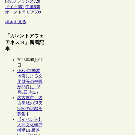
国
950
フランス
720
ドイツ
681
中国
638
オーストラリア
599
続きを見る
「カレントアウェ
アネス-R」新着記
事
2026年08月07
日
令和8年熊本
地震による文
化財等の被害
が83件に（8
月6日時点）
名古屋市、名
古屋城の現天
守閣の記録を
募集中
【イベント】
人間文化研究
機構DH推進