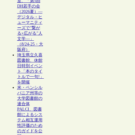
室、「第5回
DH若手の会
（2026夏）―
デジタル・ヒ
ューマニティ
ーズで“繋が
る×広がる”人
文学―」
（8/24-25・大
阪府）
埼玉県立久喜
図書館、休館
日特別イベン
ト「本のタイ
トルで一句!」
を開催
米・ペンシル
バニア州等の
大学図書館の
連合体
PALCI、図書
館によるシス
テム相互運用
性評価のため
のガイドを公