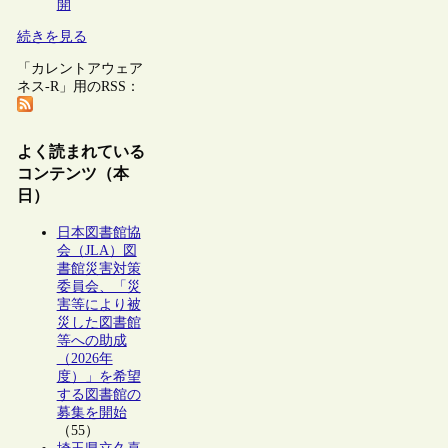
開
続きを見る
「カレントアウェア
ネス-R」用のRSS：
よく読まれている
コンテンツ（本
日）
日本図書館協
会（JLA）図
書館災害対策
委員会、「災
害等により被
災した図書館
等への助成
（2026年
度）」を希望
する図書館の
募集を開始
（55）