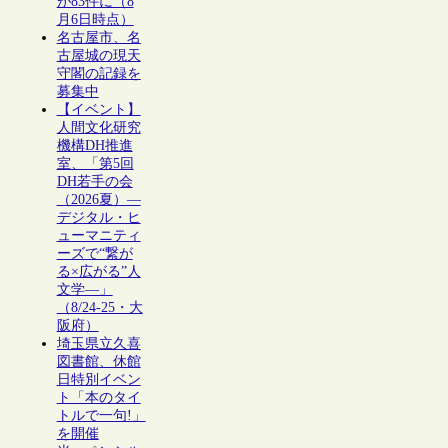
が83件に（8
月6日時点）
名古屋市、名
古屋城の現天
守閣の記録を
募集中
【イベント】
人間文化研究
機構DH推進
室、「第5回
DH若手の会
（2026夏）―
デジタル・ヒ
ューマニティ
ーズで“繋が
る×広がる”人
文学―」
（8/24-25・大
阪府）
埼玉県立久喜
図書館、休館
日特別イベン
ト「本のタイ
トルで一句!」
を開催