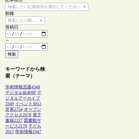
検索したい記事種別を選択してください
館種
検索したい館種を選択してください
投稿日
～
検索
キーワードから検
索（テーマ）
学術情報流通
4348
デジタル化
4098
デ
ジタルアーカイブ
3349
イベント
3012
災害
2754
オープン
アクセス
2678
電子
書籍
2227
図書館サ
ービス
2178
子ども
2017
学術情報
1947