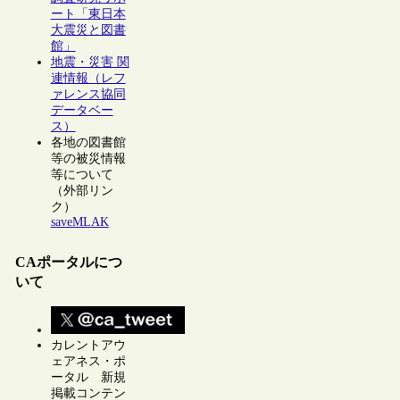
ート「東日本
大震災と図書
館」
地震・災害 関
連情報（レフ
ァレンス協同
データベー
ス）
各地の図書館
等の被災情報
等について
（外部リン
ク）
saveMLAK
CAポータルにつ
いて
カレントアウ
ェアネス・ポ
ータル 新規
掲載コンテン