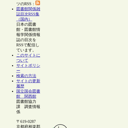
ツのRSS：
図書館関係雑
誌目次RSS集
（国内）
日本の図書
館・図書館情
報学関係情報
誌の目次を
RSSで配信し
ています。
このサイトに
ついて
サイトポリシ
ー
検索の方法
サイトの更新
履歴
国立国会図書
館 関西館
図書館協力
課 調査情報
係
〒619-0287
京都府相楽郡