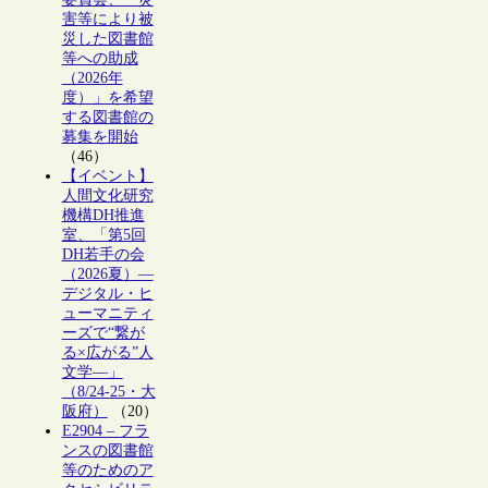
害等により被
災した図書館
等への助成
（2026年
度）」を希望
する図書館の
募集を開始
（46）
【イベント】
人間文化研究
機構DH推進
室、「第5回
DH若手の会
（2026夏）―
デジタル・ヒ
ューマニティ
ーズで“繋が
る×広がる”人
文学―」
（8/24-25・大
阪府）
（20）
E2904 – フラ
ンスの図書館
等のためのア