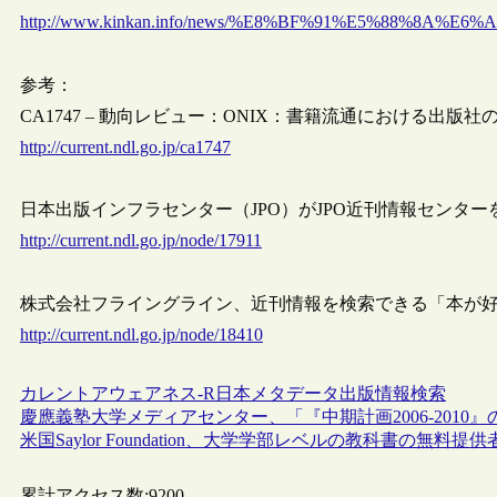
http://www.kinkan.info/news/%E8%BF%91%E5%88
参考：
CA1747 – 動向レビュー：ONIX：書籍流通における出版社
http://current.ndl.go.jp/ca1747
日本出版インフラセンター（JPO）がJPO近刊情報センター
http://current.ndl.go.jp/node/17911
株式会社フライングライン、近刊情報を検索できる「本が
http://current.ndl.go.jp/node/18410
カレントアウェアネス-R
日本
メタデータ
出版
情報検索
慶應義塾大学メディアセンター、「『中期計画2006-2010』の
米国Saylor Foundation、大学学部レベルの教科書の
累計アクセス数:
9200