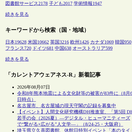
図書館サービス
2178
子ども
2017
学術情報
1947
続きを見る
キーワードから検索（国・地域）
日本
19628
米国
10662
英国
3216
欧州
1426
カナダ
1069
韓国
950
フランス
720
ドイツ
681
中国
638
オーストラリア
599
続きを見る
「カレントアウェアネス-R」新着記事
2026年08月07日
令和8年熊本地震による文化財等の被害が83件に（8月
日時点）
名古屋市、名古屋城の現天守閣の記録を募集中
【イベント】人間文化研究機構DH推進室、「第5回 D
若手の会（2026夏）―デジタル・ヒューマニティーズ
で“繋がる×広がる”人文学―」（8/24-25・大阪府）
埼玉県立久喜図書館、休館日特別イベント「本のタイ