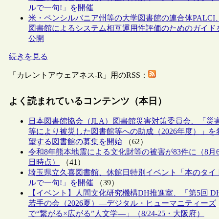
ルで一句!」を開催
米・ペンシルバニア州等の大学図書館の連合体PALCI
図書館によるシステム相互運用性評価のためのガイド
公開
続きを見る
「カレントアウェアネス-R」用のRSS：
よく読まれているコンテンツ（本日）
日本図書館協会（JLA）図書館災害対策委員会、「災
等により被災した図書館等への助成（2026年度）」を
望する図書館の募集を開始
（62）
令和8年熊本地震による文化財等の被害が83件に（8月
日時点）
（41）
埼玉県立久喜図書館、休館日特別イベント「本のタイ
ルで一句!」を開催
（39）
【イベント】人間文化研究機構DH推進室、「第5回 D
若手の会（2026夏）―デジタル・ヒューマニティーズ
で“繋がる×広がる”人文学―」（8/24-25・大阪府）