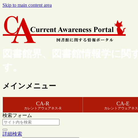
Skip to main content area
図書館界、図書館情報学に関
す。
メインメニュー
CA-R
CA-E
カレントアウェアネス-R
カレントアウェアネス
検索フォーム
詳細検索