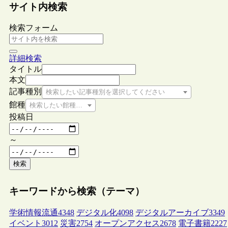
サイト内検索
検索フォーム
詳細検索
タイトル
本文
記事種別
検索したい記事種別を選択してください
館種
検索したい館種を選択してください
投稿日
～
検索
キーワードから検索（テーマ）
学術情報流通
4348
デジタル化
4098
デジタルアーカイブ
3349
イベント
3012
災害
2754
オープンアクセス
2678
電子書籍
2227