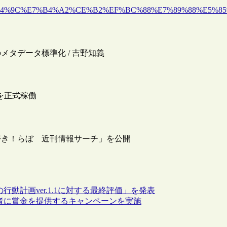
%8A%E6%A4%9C%E7%B4%A2%CE%B2%EF%BC%88%E7%89%88%
のメタデータ標準化 / 吉野知義
を正式稼働
好き！らぼ 近刊情報サーチ」を公開
行動計画ver.1.1に対する最終評価」を発表
無料提供者に賞金を提供するキャンペーンを実施