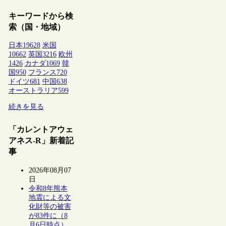
キーワードから検
索（国・地域）
日本
19628
米国
10662
英国
3216
欧州
1426
カナダ
1069
韓
国
950
フランス
720
ドイツ
681
中国
638
オーストラリア
599
続きを見る
「カレントアウェ
アネス-R」新着記
事
2026年08月07
日
令和8年熊本
地震による文
化財等の被害
が83件に（8
月6日時点）