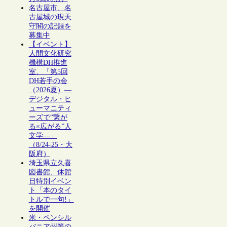
名古屋市、名
古屋城の現天
守閣の記録を
募集中
【イベント】
人間文化研究
機構DH推進
室、「第5回
DH若手の会
（2026夏）―
デジタル・ヒ
ューマニティ
ーズで“繋が
る×広がる”人
文学―」
（8/24-25・大
阪府）
埼玉県立久喜
図書館、休館
日特別イベン
ト「本のタイ
トルで一句!」
を開催
米・ペンシル
バニア州等の