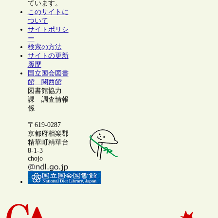
ています。
このサイトに
ついて
サイトポリシ
ー
検索の方法
サイトの更新
履歴
国立国会図書
館 関西館
図書館協力
課 調査情報
係
〒619-0287
京都府相楽郡
精華町精華台
8-1-3
chojo