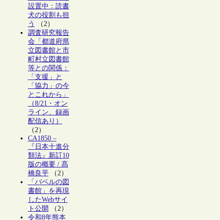
設置中：読書
犬の役割も担
う
（2）
調査研究報告
会「都道府県
立図書館と市
町村立図書館
等との関係：
「支援」と
「協力」の今
とこれから」
（8/21・オン
ライン、録画
配信あり）
（2）
CA1850 –
『日本十進分
類法』新訂10
版の概要 / 髙
橋良平
（2）
「バベルの図
書館」を再現
したWebサイ
ト公開
（2）
令和8年熊本