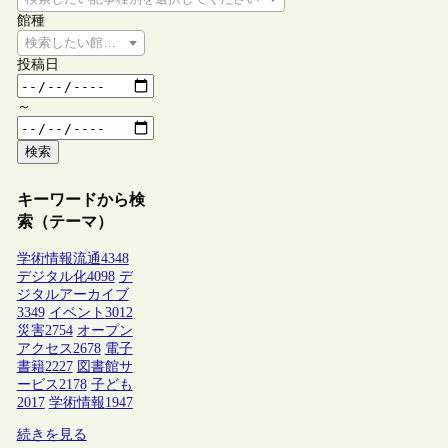
館種
検索したい館種を選択してください
投稿日
～
検索
キーワードから検
索（テーマ）
学術情報流通
4348
デジタル化
4098
デ
ジタルアーカイブ
3349
イベント
3012
災害
2754
オープン
アクセス
2678
電子
書籍
2227
図書館サ
ービス
2178
子ども
2017
学術情報
1947
続きを見る