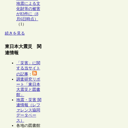
地震による文
化財等の被害
が83件に（8
月6日時点）
（1）
続きを見る
東日本大震災 関
連情報
「災害」に関
する当サイト
の記事
：
調査研究リポ
ート「東日本
大震災と図書
館」
地震・災害 関
連情報（レフ
ァレンス協同
データベー
ス）
各地の図書館