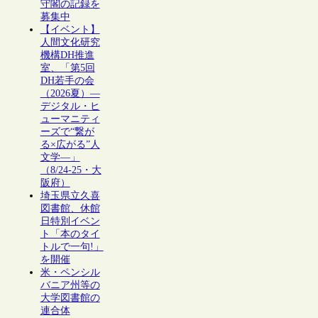
守閣の記録を
募集中
【イベント】
人間文化研究
機構DH推進
室、「第5回
DH若手の会
（2026夏）―
デジタル・ヒ
ューマニティ
ーズで“繋が
る×広がる”人
文学―」
（8/24-25・大
阪府）
埼玉県立久喜
図書館、休館
日特別イベン
ト「本のタイ
トルで一句!」
を開催
米・ペンシル
バニア州等の
大学図書館の
連合体