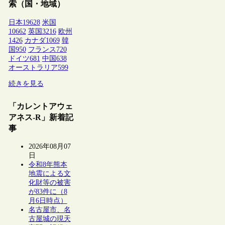
索（国・地域）
日本
19628
米国
10662
英国
3216
欧州
1426
カナダ
1069
韓
国
950
フランス
720
ドイツ
681
中国
638
オーストラリア
599
続きを見る
「カレントアウェ
アネス-R」新着記
事
2026年08月07
日
令和8年熊本
地震による文
化財等の被害
が83件に（8
月6日時点）
名古屋市、名
古屋城の現天