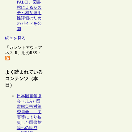
PALCI、図書
館によるシス
テム相互運用
性評価のため
のガイドを公
開
続きを見る
「カレントアウェア
ネス-R」用のRSS：
よく読まれている
コンテンツ（本
日）
日本図書館協
会（JLA）図
書館災害対策
委員会、「災
害等により被
災した図書館
等への助成