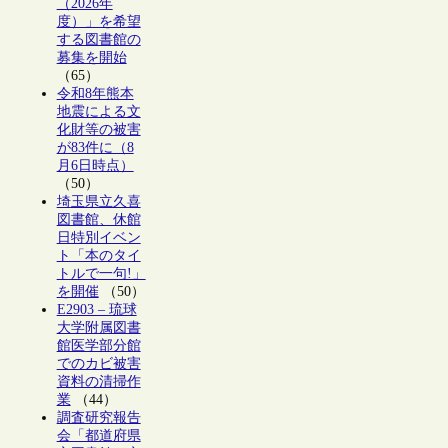
（2026年
度）」を希望
する図書館の
募集を開始
（65）
令和8年熊本
地震による文
化財等の被害
が83件に（8
月6日時点）
（50）
埼玉県立久喜
図書館、休館
日特別イベン
ト「本のタイ
トルで一句!」
を開催
（50）
E2903 – 琉球
大学附属図書
館医学部分館
でのカビ被害
資料の清掃作
業
（44）
調査研究報告
会「都道府県