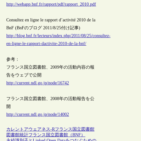
http://webapp.bnf.fr/rapport/pdf/rapport_2010.pdf
Consultez en ligne le rapport d’activité 2010 de la
BnF (BnFのブログ 2011/8/25付け記事)
http://blog.bnf.fr/lecteurs/index.php/2011/08/25/consultez-
en-ligne-le-rapport-dactivite-2010-de-la-bnf/
参考：
フランス国立図書館、2009年の活動内容の報
告をウェブで公開
http://current.ndl.go.jp/node/16742
フランス国立図書館、2008年の活動報告を公
開
http://current.ndl.go.jp/node/14002
カレントアウェアネス-R
フランス
国立図書館
図書館統計
フランス国立図書館（BNF）
永続識別子とLinked Open Dataをつなぐための