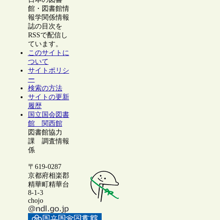
館・図書館情
報学関係情報
誌の目次を
RSSで配信し
ています。
このサイトに
ついて
サイトポリシ
ー
検索の方法
サイトの更新
履歴
国立国会図書
館 関西館
図書館協力
課 調査情報
係
〒619-0287
京都府相楽郡
精華町精華台
8-1-3
chojo