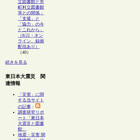
立図書館と市
町村立図書館
等との関係：
「支援」と
「協力」の今
とこれから」
（8/21・オン
ライン、録画
配信あり）
（40）
続きを見る
東日本大震災 関
連情報
「災害」に関
する当サイト
の記事
：
調査研究リポ
ート「東日本
大震災と図書
館」
地震・災害 関