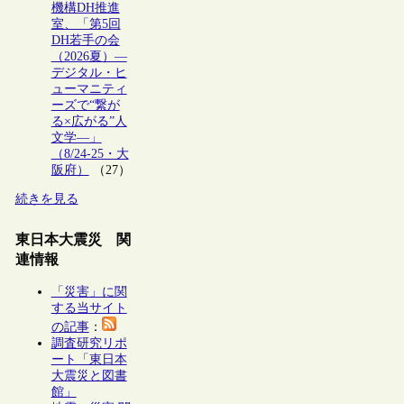
機構DH推進
室、「第5回
DH若手の会
（2026夏）―
デジタル・ヒ
ューマニティ
ーズで“繋が
る×広がる”人
文学―」
（8/24-25・大
阪府）
（27）
続きを見る
東日本大震災 関
連情報
「災害」に関
する当サイト
の記事
：
調査研究リポ
ート「東日本
大震災と図書
館」