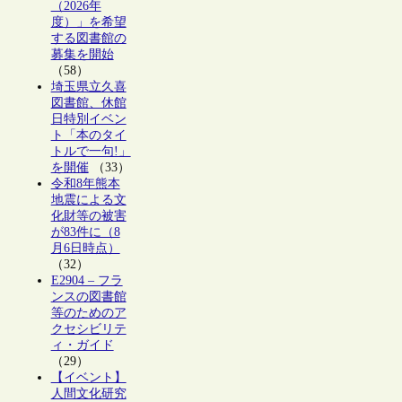
（2026年
度）」を希望
する図書館の
募集を開始
（58）
埼玉県立久喜
図書館、休館
日特別イベン
ト「本のタイ
トルで一句!」
を開催
（33）
令和8年熊本
地震による文
化財等の被害
が83件に（8
月6日時点）
（32）
E2904 – フラ
ンスの図書館
等のためのア
クセシビリテ
ィ・ガイド
（29）
【イベント】
人間文化研究