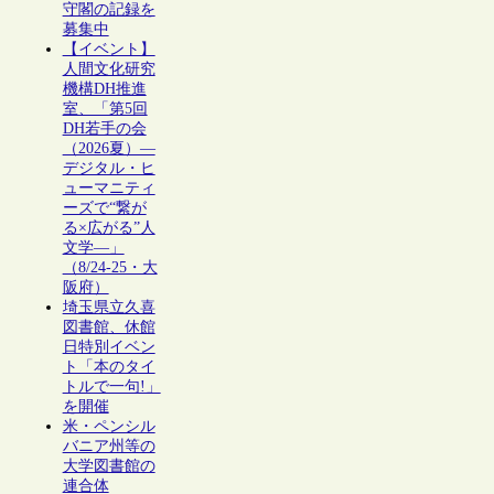
守閣の記録を
募集中
【イベント】
人間文化研究
機構DH推進
室、「第5回
DH若手の会
（2026夏）―
デジタル・ヒ
ューマニティ
ーズで“繋が
る×広がる”人
文学―」
（8/24-25・大
阪府）
埼玉県立久喜
図書館、休館
日特別イベン
ト「本のタイ
トルで一句!」
を開催
米・ペンシル
バニア州等の
大学図書館の
連合体