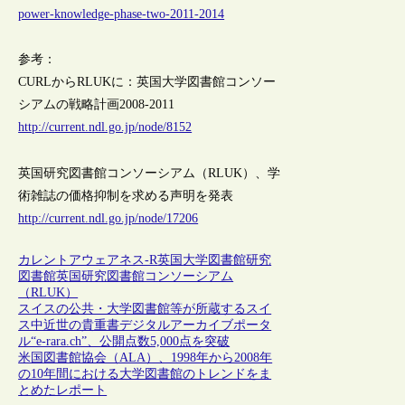
power-knowledge-phase-two-2011-2014
参考：
CURLからRLUKに：英国大学図書館コンソー
シアムの戦略計画2008-2011
http://current.ndl.go.jp/node/8152
英国研究図書館コンソーシアム（RLUK）、学
術雑誌の価格抑制を求める声明を発表
http://current.ndl.go.jp/node/17206
カレントアウェアネス-R
英国
大学図書館
研究
図書館
英国研究図書館コンソーシアム
（RLUK）
スイスの公共・大学図書館等が所蔵するスイ
ス中近世の貴重書デジタルアーカイブポータ
ル“e-rara.ch”、公開点数5,000点を突破
米国図書館協会（ALA）、1998年から2008年
の10年間における大学図書館のトレンドをま
とめたレポート