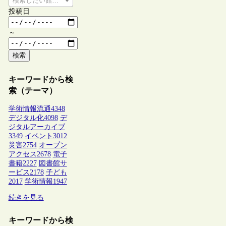
検索したい館種を選択してください
投稿日
～
検索
キーワードから検
索（テーマ）
学術情報流通
4348
デジタル化
4098
デ
ジタルアーカイブ
3349
イベント
3012
災害
2754
オープン
アクセス
2678
電子
書籍
2227
図書館サ
ービス
2178
子ども
2017
学術情報
1947
続きを見る
キーワードから検