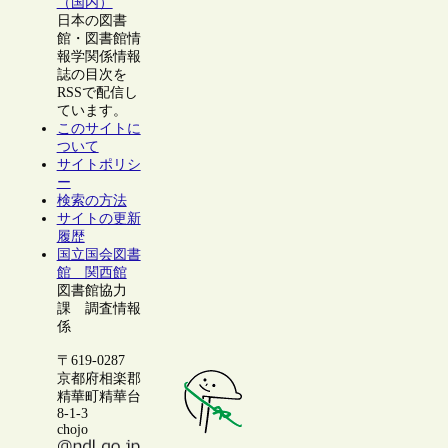
（国内）
日本の図書
館・図書館情
報学関係情報
誌の目次を
RSSで配信し
ています。
このサイトに
ついて
サイトポリシ
ー
検索の方法
サイトの更新
履歴
国立国会図書
館 関西館
図書館協力
課 調査情報
係
〒619-0287
京都府相楽郡
精華町精華台
8-1-3
chojo