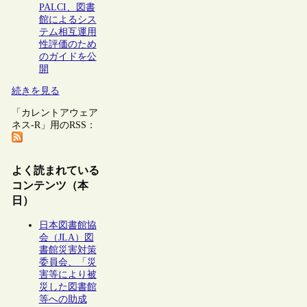
PALCI、図書
館によるシス
テム相互運用
性評価のため
のガイドを公
開
続きを見る
「カレントアウェア
ネス-R」用のRSS：
よく読まれている
コンテンツ（本
日）
日本図書館協
会（JLA）図
書館災害対策
委員会、「災
害等により被
災した図書館
等への助成