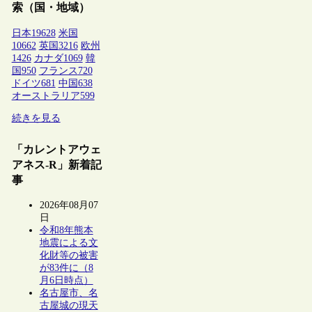
索（国・地域）
日本
19628
米国
10662
英国
3216
欧州
1426
カナダ
1069
韓
国
950
フランス
720
ドイツ
681
中国
638
オーストラリア
599
続きを見る
「カレントアウェ
アネス-R」新着記
事
2026年08月07
日
令和8年熊本
地震による文
化財等の被害
が83件に（8
月6日時点）
名古屋市、名
古屋城の現天