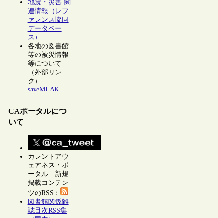
地震・災害 関
連情報（レフ
ァレンス協同
データベー
ス）
各地の図書館
等の被災情報
等について
（外部リン
ク）
saveMLAK
CAポータルにつ
いて
カレントアウ
ェアネス・ポ
ータル 新規
掲載コンテン
ツのRSS：
図書館関係雑
誌目次RSS集