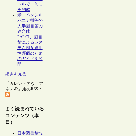
トルで一句!」
を開催
米・ペンシル
バニア州等の
大学図書館の
連合体
PALCI、図書
館によるシス
テム相互運用
性評価のため
のガイドを公
開
続きを見る
「カレントアウェア
ネス-R」用のRSS：
よく読まれている
コンテンツ（本
日）
日本図書館協