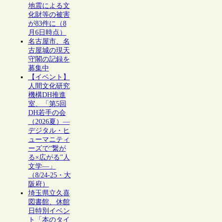
地震による文
化財等の被害
が83件に（8
月6日時点）
名古屋市、名
古屋城の現天
守閣の記録を
募集中
【イベント】
人間文化研究
機構DH推進
室、「第5回
DH若手の会
（2026夏）―
デジタル・ヒ
ューマニティ
ーズで“繋が
る×広がる”人
文学―」
（8/24-25・大
阪府）
埼玉県立久喜
図書館、休館
日特別イベン
ト「本のタイ