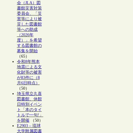
会（JLA）図
書館災害対策
委員会、「災
害等により被
災した図書館
等への助成
（2026年
度）」を希望
する図書館の
募集を開始
（65）
令和8年熊本
地震による文
化財等の被害
が83件に（8
月6日時点）
（50）
埼玉県立久喜
図書館、休館
日特別イベン
ト「本のタイ
トルで一句!」
を開催
（50）
E2903 – 琉球
大学附属図書