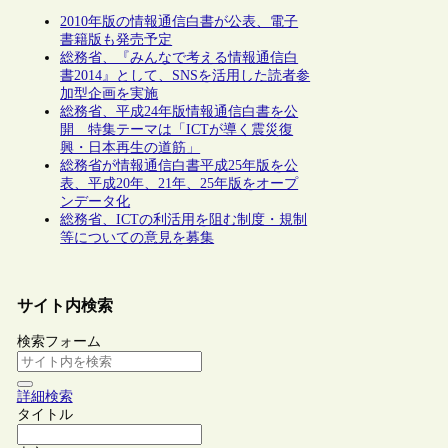
2010年版の情報通信白書が公表、電子
書籍版も発売予定
総務省、『みんなで考える情報通信白
書2014』として、SNSを活用した読者参
加型企画を実施
総務省、平成24年版情報通信白書を公
開 特集テーマは「ICTが導く震災復
興・日本再生の道筋」
総務省が情報通信白書平成25年版を公
表、平成20年、21年、25年版をオープ
ンデータ化
総務省、ICTの利活用を阻む制度・規制
等についての意見を募集
サイト内検索
検索フォーム
詳細検索
タイトル