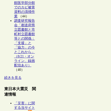
館医学部分館
でのカビ被害
資料の清掃作
業
（44）
調査研究報告
会「都道府県
立図書館と市
町村立図書館
等との関係：
「支援」と
「協力」の今
とこれから」
（8/21・オン
ライン、録画
配信あり）
（40）
続きを見る
東日本大震災 関
連情報
「災害」に関
する当サイト