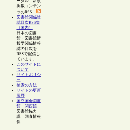
ータル 新規
掲載コンテン
ツのRSS：
図書館関係雑
誌目次RSS集
（国内）
日本の図書
館・図書館情
報学関係情報
誌の目次を
RSSで配信し
ています。
このサイトに
ついて
サイトポリシ
ー
検索の方法
サイトの更新
履歴
国立国会図書
館 関西館
図書館協力
課 調査情報
係