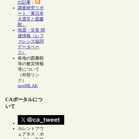
の記事
：
調査研究リポ
ート「東日本
大震災と図書
館」
地震・災害 関
連情報（レフ
ァレンス協同
データベー
ス）
各地の図書館
等の被災情報
等について
（外部リン
ク）
saveMLAK
CAポータルにつ
いて
カレントアウ
ェアネス・ポ