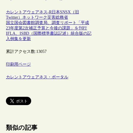
カレントアウェアネス-R
日本
SNS
X（旧
Twitter）
ネットワーク
災害
総務省
国立国会図書館調査局、調査リポート「平成
23年度第2次補正予算と今後の課題」を刊行
IFLA、ISBD（国際標準書誌記述）統合版の記
入例集を更新
累計アクセス数:
13057
印刷用ページ
カレントアウェアネス・ポータル
類似の記事