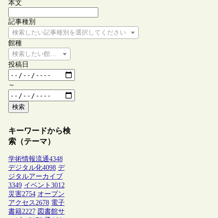
本文
記事種別
検索したい記事種別を選択してください
館種
検索したい館種を選択してください
投稿日
～
検索
キーワードから検
索（テーマ）
学術情報流通
4348
デジタル化
4098
デ
ジタルアーカイブ
3349
イベント
3012
災害
2754
オープン
アクセス
2678
電子
書籍
2227
図書館サ