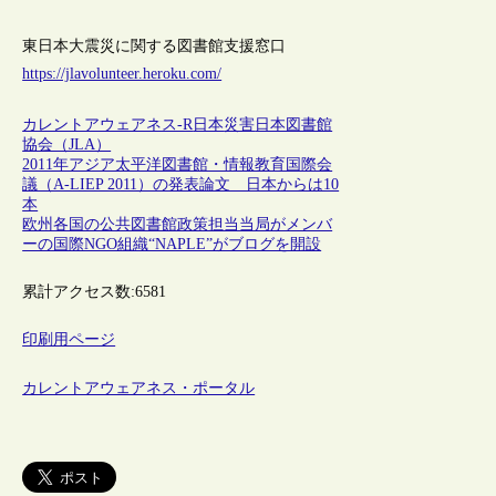
東日本大震災に関する図書館支援窓口
https://jlavolunteer.heroku.com/
カレントアウェアネス-R
日本
災害
日本図書館
協会（JLA）
2011年アジア太平洋図書館・情報教育国際会
議（A-LIEP 2011）の発表論文 日本からは10
本
欧州各国の公共図書館政策担当当局がメンバ
ーの国際NGO組織“NAPLE”がブログを開設
累計アクセス数:
6581
印刷用ページ
カレントアウェアネス・ポータル