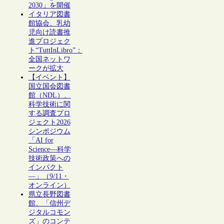
2030」を開催
イタリア図書
館協会、乳幼
児向け読書推
進プロジェク
ト“TuttInLibro”：
全国ネットワ
ークが拡大
【イベント】
国立国会図書
館（NDL）、
科学技術に関
する調査プロ
ジェクト2026
シンポジウム
「AI for
Science―科学
技術政策への
インパクト
―」（9/11・
オンライン）
県立長野図書
館、「信州デ
ジタルコモン
ズ」のコンテ