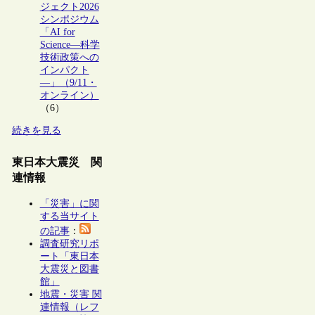
ジェクト2026
シンポジウム
「AI for
Science―科学
技術政策への
インパクト
―」（9/11・
オンライン）
（6）
続きを見る
東日本大震災 関
連情報
「災害」に関
する当サイト
の記事
：
調査研究リポ
ート「東日本
大震災と図書
館」
地震・災害 関
連情報（レフ