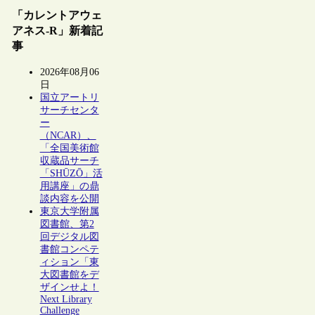
「カレントアウェ
アネス-R」新着記
事
2026年08月06
日
国立アートリ
サーチセンタ
ー
（NCAR）、
「全国美術館
収蔵品サーチ
「SHŪZŌ」活
用講座」の鼎
談内容を公開
東京大学附属
図書館、第2
回デジタル図
書館コンペテ
ィション「東
大図書館をデ
ザインせよ！
Next Library
Challenge