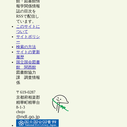
館・図書館情
報学関係情報
誌の目次を
RSSで配信し
ています。
このサイトに
ついて
サイトポリシ
ー
検索の方法
サイトの更新
履歴
国立国会図書
館 関西館
図書館協力
課 調査情報
係
〒619-0287
京都府相楽郡
精華町精華台
8-1-3
chojo