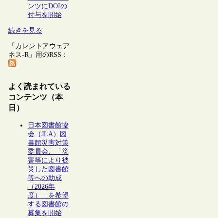
ンツにDOIの
付与を開始
続きを見る
「カレントアウェア
ネス-R」用のRSS：
よく読まれている
コンテンツ（本
日）
日本図書館協
会（JLA）図
書館災害対策
委員会、「災
害等により被
災した図書館
等への助成
（2026年
度）」を希望
する図書館の
募集を開始