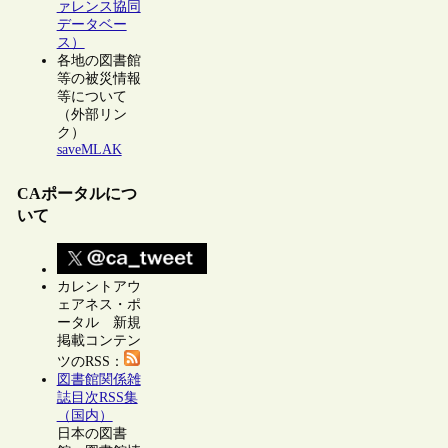
ァレンス協同
データベー
ス）
各地の図書館
等の被災情報
等について
（外部リン
ク）
saveMLAK
CAポータルにつ
いて
カレントアウ
ェアネス・ポ
ータル 新規
掲載コンテン
ツのRSS：
図書館関係雑
誌目次RSS集
（国内）
日本の図書