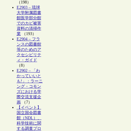
（198）
E2903 – 琉球
大学附属図書
館医学部分館
でのカビ被害
資料の清掃作
業
（193）
E2904 – フラ
ンスの図書館
等のためのア
クセシビリテ
ィ・ガイド
（8）
E2902 – 「わ
かっていいと
も!」：ラーニ
ング・コモン
ズにおける学
際交流支援企
画
（7）
【イベント】
国立国会図書
館（NDL）、
科学技術に関
する調査プロ