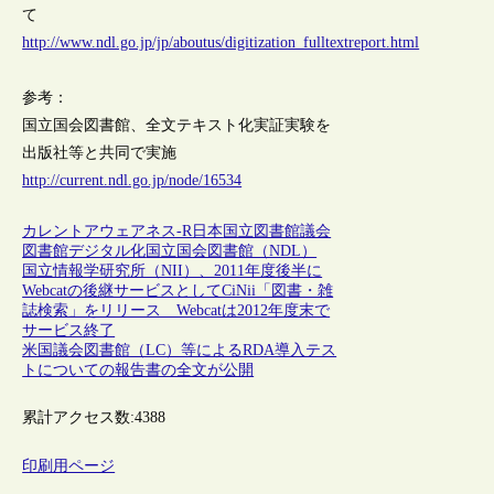
て
http://www.ndl.go.jp/jp/aboutus/digitization_fulltextreport.html
参考：
国立国会図書館、全文テキスト化実証実験を
出版社等と共同で実施
http://current.ndl.go.jp/node/16534
カレントアウェアネス-R
日本
国立図書館
議会
図書館
デジタル化
国立国会図書館（NDL）
国立情報学研究所（NII）、2011年度後半に
Webcatの後継サービスとしてCiNii「図書・雑
誌検索」をリリース Webcatは2012年度末で
サービス終了
米国議会図書館（LC）等によるRDA導入テス
トについての報告書の全文が公開
累計アクセス数:
4388
印刷用ページ