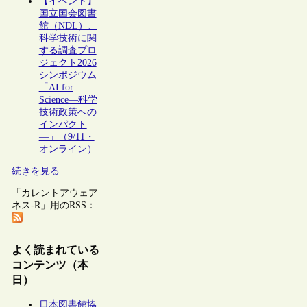
【イベント】
国立国会図書
館（NDL）、
科学技術に関
する調査プロ
ジェクト2026
シンポジウム
「AI for
Science―科学
技術政策への
インパクト
―」（9/11・
オンライン）
続きを見る
「カレントアウェア
ネス-R」用のRSS：
よく読まれている
コンテンツ（本
日）
日本図書館協