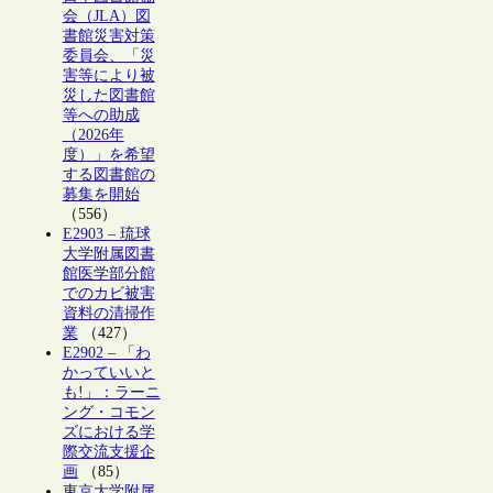
会（JLA）図
書館災害対策
委員会、「災
害等により被
災した図書館
等への助成
（2026年
度）」を希望
する図書館の
募集を開始
（556）
E2903 – 琉球
大学附属図書
館医学部分館
でのカビ被害
資料の清掃作
業
（427）
E2902 – 「わ
かっていいと
も!」：ラーニ
ング・コモン
ズにおける学
際交流支援企
画
（85）
東京大学附属