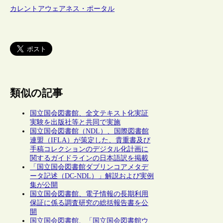
カレントアウェアネス・ポータル
類似の記事
国立国会図書館、全文テキスト化実証
実験を出版社等と共同で実施
国立国会図書館（NDL）、国際図書館
連盟（IFLA）が策定した、貴重書及び
手稿コレクションのデジタル化計画に
関するガイドラインの日本語訳を掲載
「国立国会図書館ダブリンコアメタデ
ータ記述（DC-NDL）」解説および実例
集が公開
国立国会図書館、電子情報の長期利用
保証に係る調査研究の総括報告書を公
開
国立国会図書館、「国立国会図書館ウ