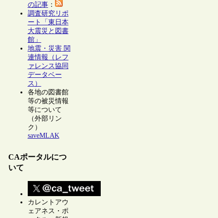
の記事
：
調査研究リポ
ート「東日本
大震災と図書
館」
地震・災害 関
連情報（レフ
ァレンス協同
データベー
ス）
各地の図書館
等の被災情報
等について
（外部リン
ク）
saveMLAK
CAポータルにつ
いて
カレントアウ
ェアネス・ポ