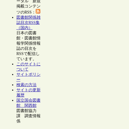
ータル 新規
掲載コンテン
ツのRSS：
図書館関係雑
誌目次RSS集
（国内）
日本の図書
館・図書館情
報学関係情報
誌の目次を
RSSで配信し
ています。
このサイトに
ついて
サイトポリシ
ー
検索の方法
サイトの更新
履歴
国立国会図書
館 関西館
図書館協力
課 調査情報
係