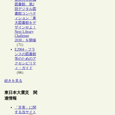
図書館、第2
回デジタル図
書館コンペテ
ィション「東
大図書館をデ
ザインせよ！
Next Library
Challenge
2030」を開催
（71）
E2904 – フラ
ンスの図書館
等のためのア
クセシビリテ
ィ・ガイド
（66）
続きを見る
東日本大震災 関
連情報
「災害」に関
する当サイト