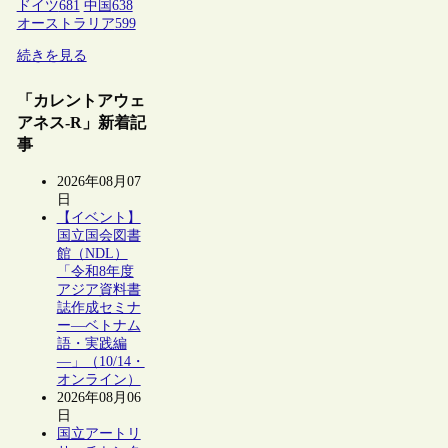
ドイツ
681
中国
638
オーストラリア
599
続きを見る
「カレントアウェ
アネス-R」新着記
事
2026年08月07
日
【イベント】
国立国会図書
館（NDL）
「令和8年度
アジア資料書
誌作成セミナ
ー―ベトナム
語・実践編
―」（10/14・
オンライン）
2026年08月06
日
国立アートリ