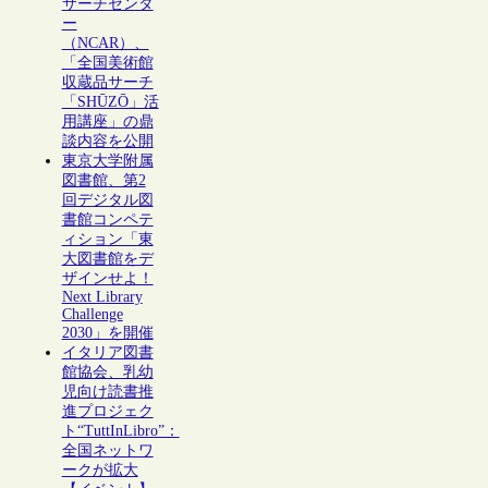
サーチセンタ
ー
（NCAR）、
「全国美術館
収蔵品サーチ
「SHŪZŌ」活
用講座」の鼎
談内容を公開
東京大学附属
図書館、第2
回デジタル図
書館コンペテ
ィション「東
大図書館をデ
ザインせよ！
Next Library
Challenge
2030」を開催
イタリア図書
館協会、乳幼
児向け読書推
進プロジェク
ト“TuttInLibro”：
全国ネットワ
ークが拡大