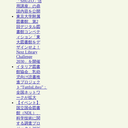
「SHŪZŌ」活
用講座」の鼎
談内容を公開
東京大学附属
図書館、第2
回デジタル図
書館コンペテ
ィション「東
大図書館をデ
ザインせよ！
Next Library
Challenge
2030」を開催
イタリア図書
館協会、乳幼
児向け読書推
進プロジェク
ト“TuttInLibro”：
全国ネットワ
ークが拡大
【イベント】
国立国会図書
館（NDL）、
科学技術に関
する調査プロ