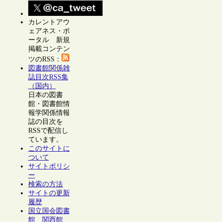
カレントアウ
ェアネス・ポ
ータル 新規
掲載コンテン
ツのRSS：
図書館関係雑
誌目次RSS集
（国内）
日本の図書
館・図書館情
報学関係情報
誌の目次を
RSSで配信し
ています。
このサイトに
ついて
サイトポリシ
ー
検索の方法
サイトの更新
履歴
国立国会図書
館 関西館