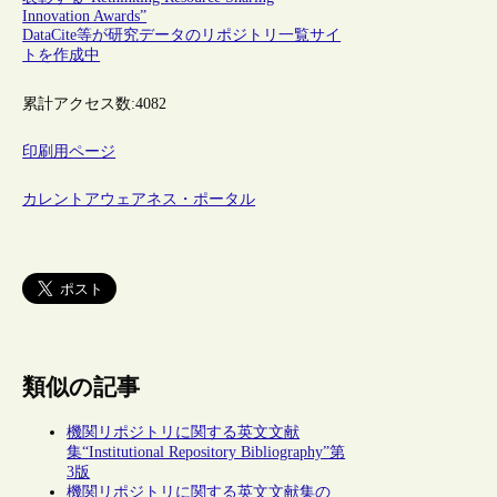
Innovation Awards”
DataCite等が研究データのリポジトリ一覧サイ
トを作成中
累計アクセス数:
4082
印刷用ページ
カレントアウェアネス・ポータル
類似の記事
機関リポジトリに関する英文文献
集“Institutional Repository Bibliography”第
3版
機関リポジトリに関する英文文献集の