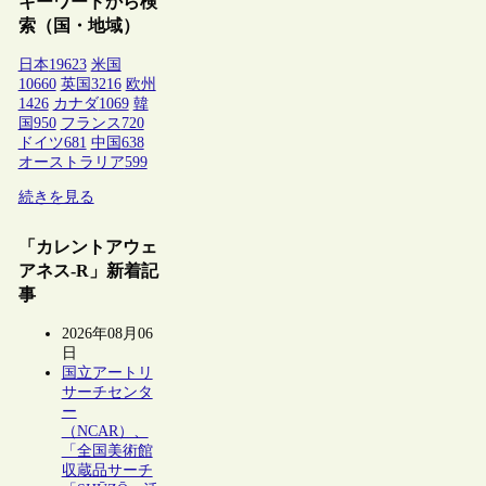
キーワードから検
索（国・地域）
日本
19623
米国
10660
英国
3216
欧州
1426
カナダ
1069
韓
国
950
フランス
720
ドイツ
681
中国
638
オーストラリア
599
続きを見る
「カレントアウェ
アネス-R」新着記
事
2026年08月06
日
国立アートリ
サーチセンタ
ー
（NCAR）、
「全国美術館
収蔵品サーチ