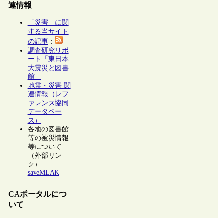
連情報
「災害」に関
する当サイト
の記事
：
調査研究リポ
ート「東日本
大震災と図書
館」
地震・災害 関
連情報（レフ
ァレンス協同
データベー
ス）
各地の図書館
等の被災情報
等について
（外部リン
ク）
saveMLAK
CAポータルにつ
いて