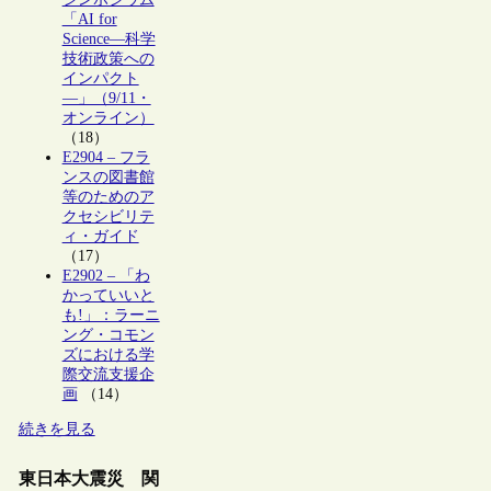
「AI for
Science―科学
技術政策への
インパクト
―」（9/11・
オンライン）
（18）
E2904 – フラ
ンスの図書館
等のためのア
クセシビリテ
ィ・ガイド
（17）
E2902 – 「わ
かっていいと
も!」：ラーニ
ング・コモン
ズにおける学
際交流支援企
画
（14）
続きを見る
東日本大震災 関