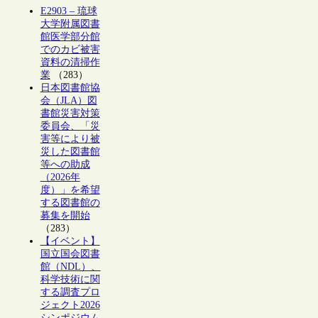
E2903 – 琉球
大学附属図書
館医学部分館
でのカビ被害
資料の清掃作
業
（283）
日本図書館協
会（JLA）図
書館災害対策
委員会、「災
害等により被
災した図書館
等への助成
（2026年
度）」を希望
する図書館の
募集を開始
（283）
【イベント】
国立国会図書
館（NDL）、
科学技術に関
する調査プロ
ジェクト2026
シンポジウム