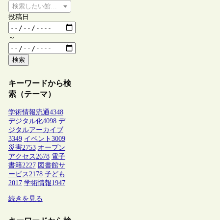
検索したい館種を選択してください
投稿日
～
検索
キーワードから検
索（テーマ）
学術情報流通
4348
デジタル化
4098
デ
ジタルアーカイブ
3349
イベント
3009
災害
2753
オープン
アクセス
2678
電子
書籍
2227
図書館サ
ービス
2178
子ども
2017
学術情報
1947
続きを見る