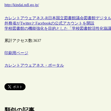
http://kindai.ndl.go.jp/
カレントアウェアネス-R
日本
国立図書館
議会図書館
デジタ
外務省がTwitterとFacebookの公式アカウントを開設
学校図書館の機能強化を目的とした「学校図書館活性化協
累計アクセス数:
3637
印刷用ページ
カレントアウェアネス・ポータル
類似の記事