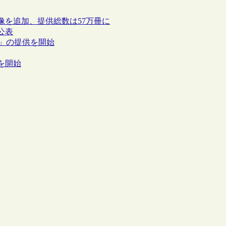
を追加、提供総数は57万冊に
公表
源」の提供を開始
を開始