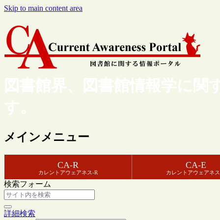
Skip to main content area
図書館界、図書館情報学に関
す。
メインメニュー
CA-R
CA-E
カレントアウェアネス-R
カレントアウェアネス
検索フォーム
詳細検索