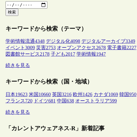
検索
キーワードから検索（テーマ）
学術情報流通
4348
デジタル化
4098
デジタルアーカイブ
3349
イベント
3009
災害
2753
オープンアクセス
2678
電子書籍
2227
図書館サービス
2178
子ども
2017
学術情報
1947
続きを見る
キーワードから検索（国・地域）
日本
19623
米国
10660
英国
3216
欧州
1426
カナダ
1069
韓国
950
フランス
720
ドイツ
681
中国
638
オーストラリア
599
続きを見る
「カレントアウェアネス-R」新着記事