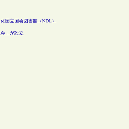
ル化
国立国会図書館（NDL）
議会」が設立