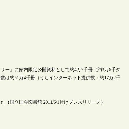
ラリー」に館内限定公開資料として約4万7千冊（約3万6千タ
は約51万4千冊（うちインターネット提供数：約17万2千
国立国会図書館 2011/6/1付けプレスリリース）