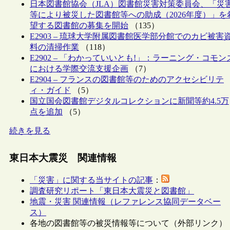
日本図書館協会（JLA）図書館災害対策委員会、「災
等により被災した図書館等への助成（2026年度）」を
望する図書館の募集を開始
（135）
E2903 – 琉球大学附属図書館医学部分館でのカビ被害
料の清掃作業
（118）
E2902 – 「わかっていいとも!」：ラーニング・コモン
における学際交流支援企画
（7）
E2904 – フランスの図書館等のためのアクセシビリテ
ィ・ガイド
（5）
国立国会図書館デジタルコレクションに新聞等約4.5万
点を追加
（5）
続きを見る
東日本大震災 関連情報
「災害」に関する当サイトの記事
：
調査研究リポート「東日本大震災と図書館」
地震・災害 関連情報（レファレンス協同データベー
ス）
各地の図書館等の被災情報等について（外部リンク）