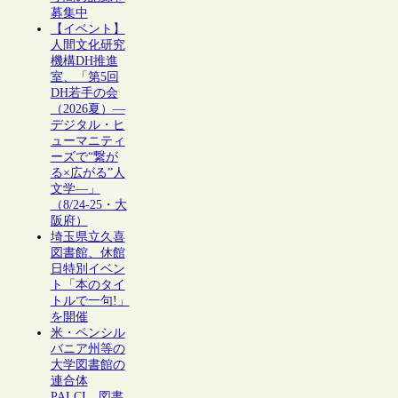
募集中
【イベント】
人間文化研究
機構DH推進
室、「第5回
DH若手の会
（2026夏）―
デジタル・ヒ
ューマニティ
ーズで“繋が
る×広がる”人
文学―」
（8/24-25・大
阪府）
埼玉県立久喜
図書館、休館
日特別イベン
ト「本のタイ
トルで一句!」
を開催
米・ペンシル
バニア州等の
大学図書館の
連合体
PALCI、図書