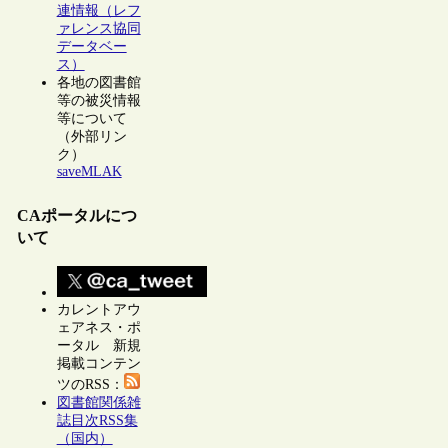
連情報（レフ
ァレンス協同
データベー
ス）
各地の図書館
等の被災情報
等について
（外部リン
ク）
saveMLAK
CAポータルにつ
いて
カレントアウ
ェアネス・ポ
ータル 新規
掲載コンテン
ツのRSS：
図書館関係雑
誌目次RSS集
（国内）