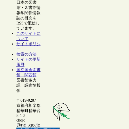
日本の図書
館・図書館情
報学関係情報
誌の目次を
RSSで配信し
ています。
このサイトに
ついて
サイトポリシ
ー
検索の方法
サイトの更新
履歴
国立国会図書
館 関西館
図書館協力
課 調査情報
係
〒619-0287
京都府相楽郡
精華町精華台
8-1-3
chojo