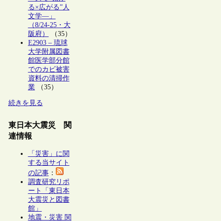
る×広がる”人
文学―」
（8/24-25・大
阪府）
（35）
E2903 – 琉球
大学附属図書
館医学部分館
でのカビ被害
資料の清掃作
業
（35）
続きを見る
東日本大震災 関
連情報
「災害」に関
する当サイト
の記事
：
調査研究リポ
ート「東日本
大震災と図書
館」
地震・災害 関