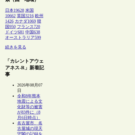
日本
19628
米国
10662
英国
3216
欧州
1426
カナダ
1069
韓
国
950
フランス
720
ドイツ
681
中国
638
オーストラリア
599
続きを見る
「カレントアウェ
アネス-R」新着記
事
2026年08月07
日
令和8年熊本
地震による文
化財等の被害
が83件に（8
月6日時点）
名古屋市、名
古屋城の現天
守閣の記録を