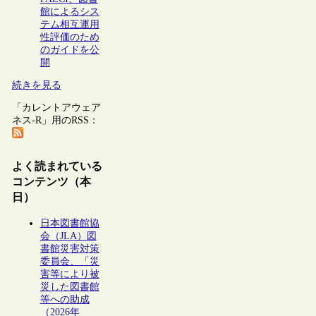
館によるシス
テム相互運用
性評価のため
のガイドを公
開
続きを見る
「カレントアウェア
ネス-R」用のRSS：
よく読まれている
コンテンツ（本
日）
日本図書館協
会（JLA）図
書館災害対策
委員会、「災
害等により被
災した図書館
等への助成
（2026年