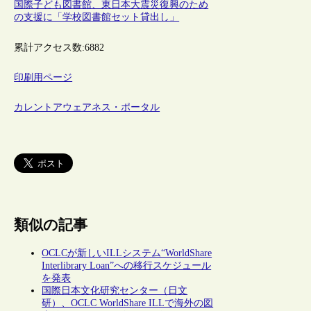
国際子ども図書館、東日本大震災復興のため
の支援に「学校図書館セット貸出し」
累計アクセス数:
6882
印刷用ページ
カレントアウェアネス・ポータル
類似の記事
OCLCが新しいILLシステム“WorldShare
Interlibrary Loan”への移行スケジュール
を発表
国際日本文化研究センター（日文
研）、OCLC WorldShare ILLで海外の図