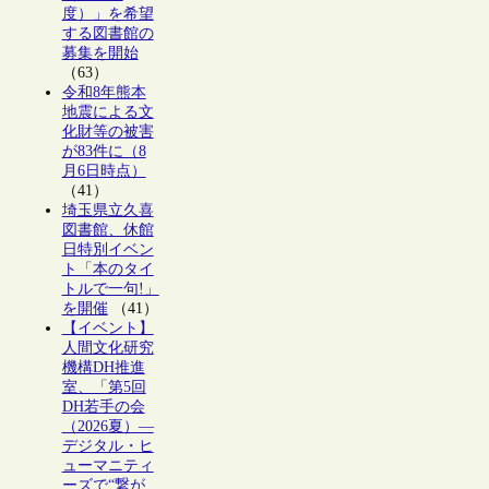
度）」を希望
する図書館の
募集を開始
（63）
令和8年熊本
地震による文
化財等の被害
が83件に（8
月6日時点）
（41）
埼玉県立久喜
図書館、休館
日特別イベン
ト「本のタイ
トルで一句!」
を開催
（41）
【イベント】
人間文化研究
機構DH推進
室、「第5回
DH若手の会
（2026夏）―
デジタル・ヒ
ューマニティ
ーズで“繋が