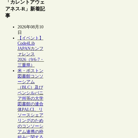
「カレントアウェ
アネス-R」新着記
事
2026年08月10
日
【イベント】
Code4Lib
JAPANカンフ
ァレンス
2026（9/6-7・
三重県）
米・ボストン
図書館コンソ
ーシアム
（BLC）及び
ペンシルバニ
ア州等の大学
図書館の連合
体PALCI、リ
ソースシェア
リングのため
のコンソーシ
アム連携の枠
組みに関する