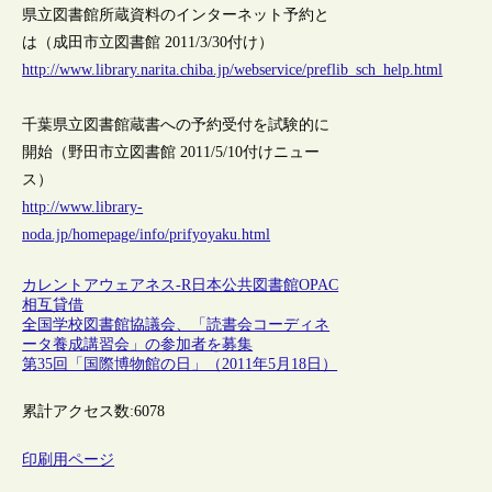
県立図書館所蔵資料のインターネット予約と
は（成田市立図書館 2011/3/30付け）
http://www.library.narita.chiba.jp/webservice/preflib_sch_help.html
千葉県立図書館蔵書への予約受付を試験的に
開始（野田市立図書館 2011/5/10付けニュー
ス）
http://www.library-
noda.jp/homepage/info/prifyoyaku.html
カレントアウェアネス-R
日本
公共図書館
OPAC
相互貸借
全国学校図書館協議会、「読書会コーディネ
ータ養成講習会」の参加者を募集
第35回「国際博物館の日」（2011年5月18日）
累計アクセス数:
6078
印刷用ページ