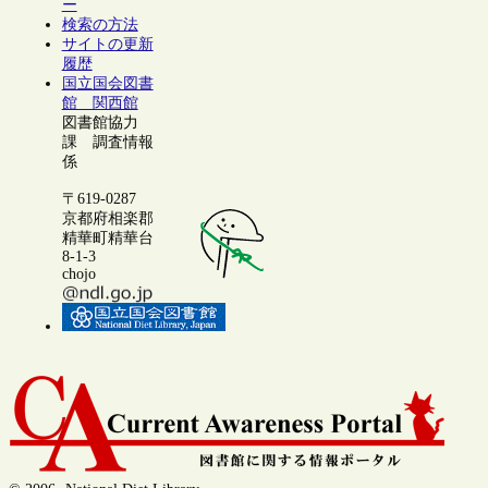
ー
検索の方法
サイトの更新
履歴
国立国会図書
館 関西館
図書館協力
課 調査情報
係
〒619-0287
京都府相楽郡
精華町精華台
8-1-3
chojo