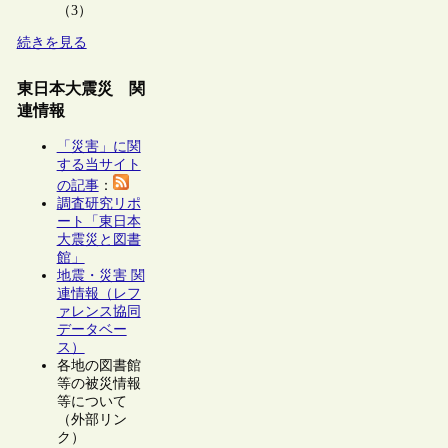
（3）
続きを見る
東日本大震災 関
連情報
「災害」に関
する当サイト
の記事
：
調査研究リポ
ート「東日本
大震災と図書
館」
地震・災害 関
連情報（レフ
ァレンス協同
データベー
ス）
各地の図書館
等の被災情報
等について
（外部リン
ク）