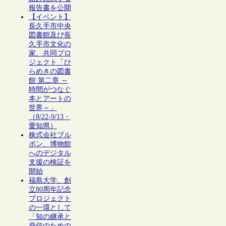
報告書を公開
【イベント】
長久手市中央
図書館及び長
久手市文化の
家、共同プロ
ジェクト「ひ
らめきの図書
館 第二章 ～
時間がつなぐ
本とアートの
世界～」
（8/22-9/13・
愛知県）
株式会社ブル
ボン、博物館
へのデジタル
支援の検証を
開始
福島大学、創
立80周年記念
プロジェクト
の一環として
「知の継承と
発信のための