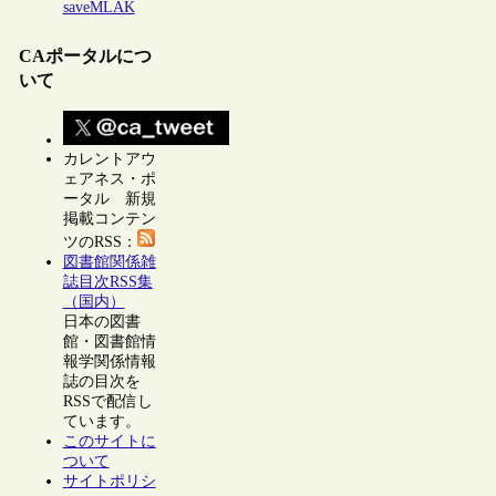
saveMLAK
CAポータルにつ
いて
カレントアウ
ェアネス・ポ
ータル 新規
掲載コンテン
ツのRSS：
図書館関係雑
誌目次RSS集
（国内）
日本の図書
館・図書館情
報学関係情報
誌の目次を
RSSで配信し
ています。
このサイトに
ついて
サイトポリシ