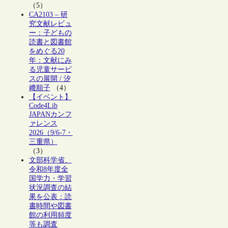
（5）
CA2103 – 研
究文献レビュ
ー：子どもの
読書と図書館
をめぐる20
年：文献にみ
る児童サービ
スの展開 / 汐
﨑順子
（4）
【イベント】
Code4Lib
JAPANカンフ
ァレンス
2026（9/6-7・
三重県）
（3）
文部科学省、
令和8年度全
国学力・学習
状況調査の結
果を公表：読
書時間や図書
館の利用頻度
等も調査