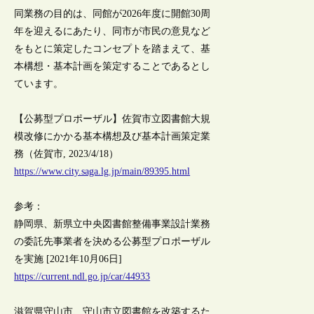
同業務の目的は、同館が2026年度に開館30周
年を迎えるにあたり、同市が市民の意見など
をもとに策定したコンセプトを踏まえて、基
本構想・基本計画を策定することであるとし
ています。
【公募型プロポーザル】佐賀市立図書館大規
模改修にかかる基本構想及び基本計画策定業
務（佐賀市, 2023/4/18）
https://www.city.saga.lg.jp/main/89395.html
参考：
静岡県、新県立中央図書館整備事業設計業務
の委託先事業者を決める公募型プロポーザル
を実施 [2021年10月06日]
https://current.ndl.go.jp/car/44933
滋賀県守山市、守山市立図書館を改築するた