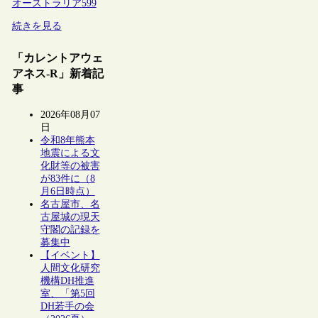
オーストラリア
599
続きを見る
「カレントアウェ
アネス-R」新着記
事
2026年08月07
日
令和8年熊本
地震による文
化財等の被害
が83件に（8
月6日時点）
名古屋市、名
古屋城の現天
守閣の記録を
募集中
【イベント】
人間文化研究
機構DH推進
室、「第5回
DH若手の会