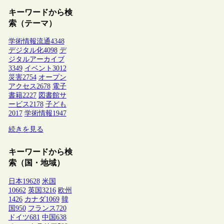
キーワードから検
索（テーマ）
学術情報流通
4348
デジタル化
4098
デ
ジタルアーカイブ
3349
イベント
3012
災害
2754
オープン
アクセス
2678
電子
書籍
2227
図書館サ
ービス
2178
子ども
2017
学術情報
1947
続きを見る
キーワードから検
索（国・地域）
日本
19628
米国
10662
英国
3216
欧州
1426
カナダ
1069
韓
国
950
フランス
720
ドイツ
681
中国
638