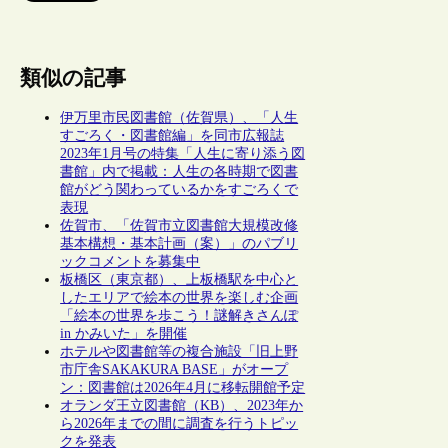
類似の記事
伊万里市民図書館（佐賀県）、「人生
すごろく・図書館編」を同市広報誌
2023年1月号の特集「人生に寄り添う図
書館」内で掲載：人生の各時期で図書
館がどう関わっているかをすごろくで
表現
佐賀市、「佐賀市立図書館大規模改修
基本構想・基本計画（案）」のパブリ
ックコメントを募集中
板橋区（東京都）、上板橋駅を中心と
したエリアで絵本の世界を楽しむ企画
「絵本の世界を歩こう！謎解きさんぽ
in かみいた」を開催
ホテルや図書館等の複合施設「旧上野
市庁舎SAKAKURA BASE」がオープ
ン：図書館は2026年4月に移転開館予定
オランダ王立図書館（KB）、2023年か
ら2026年までの間に調査を行うトピッ
クを発表