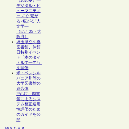
（2026夏）―
デジタル・ヒ
ューマニティ
ーズで“繋が
る×広がる”人
文学―」
（8/24-25・大
阪府）
埼玉県立久喜
図書館、休館
日特別イベン
ト「本のタイ
トルで一句!」
を開催
米・ペンシル
バニア州等の
大学図書館の
連合体
PALCI、図書
館によるシス
テム相互運用
性評価のため
のガイドを公
開
続きを見る