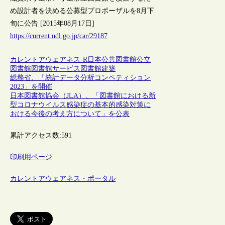
め設計者を決める公募型プロポーザルを8月下
旬に公告 [2015年08月17日]
https://current.ndl.go.jp/car/29187
カレントアウェアネス-R
日本
公共図書館
公立
図書館
図書館サービス
図書館建築
総務省、「統計データ分析コンペティション
2023」を開催
日本図書館協会（JLA）、「図書館における新
型コロナウイルス感染症の基本的感染対策に
おける今後の考え方について」を公表
累計アクセス数:
591
印刷用ページ
カレントアウェアネス・ポータル