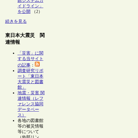
館システムガ
イドライン」
を公開
（2）
続きを見る
東日本大震災 関
連情報
「災害」に関
する当サイト
の記事
：
調査研究リポ
ート「東日本
大震災と図書
館」
地震・災害 関
連情報（レフ
ァレンス協同
データベー
ス）
各地の図書館
等の被災情報
等について
（外部リン