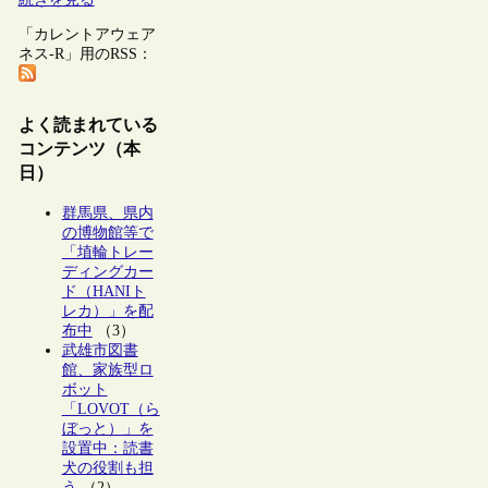
「カレントアウェア
ネス-R」用のRSS：
よく読まれている
コンテンツ（本
日）
群馬県、県内
の博物館等で
「埴輪トレー
ディングカー
ド（HANIト
レカ）」を配
布中
（3）
武雄市図書
館、家族型ロ
ボット
「LOVOT（ら
ぼっと）」を
設置中：読書
犬の役割も担
う
（2）