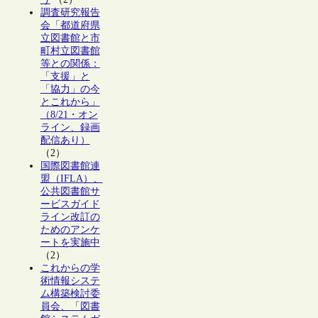
調査研究報告
会「都道府県
立図書館と市
町村立図書館
等との関係：
「支援」と
「協力」の今
とこれから」
（8/21・オン
ライン、録画
配信あり）
（2）
国際図書館連
盟（IFLA）、
公共図書館サ
ービスガイド
ライン改訂の
ためのアンケ
ートを実施中
（2）
これからの学
術情報システ
ム構築検討委
員会、「図書