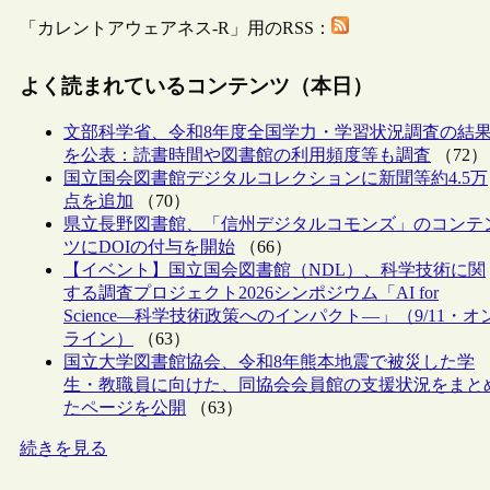
「カレントアウェアネス-R」用のRSS：
よく読まれているコンテンツ（本日）
文部科学省、令和8年度全国学力・学習状況調査の結
を公表：読書時間や図書館の利用頻度等も調査
（72）
国立国会図書館デジタルコレクションに新聞等約4.5万
点を追加
（70）
県立長野図書館、「信州デジタルコモンズ」のコンテ
ツにDOIの付与を開始
（66）
【イベント】国立国会図書館（NDL）、科学技術に関
する調査プロジェクト2026シンポジウム「AI for
Science―科学技術政策へのインパクト―」（9/11・オ
ライン）
（63）
国立大学図書館協会、令和8年熊本地震で被災した学
生・教職員に向けた、同協会会員館の支援状況をまと
たページを公開
（63）
続きを見る