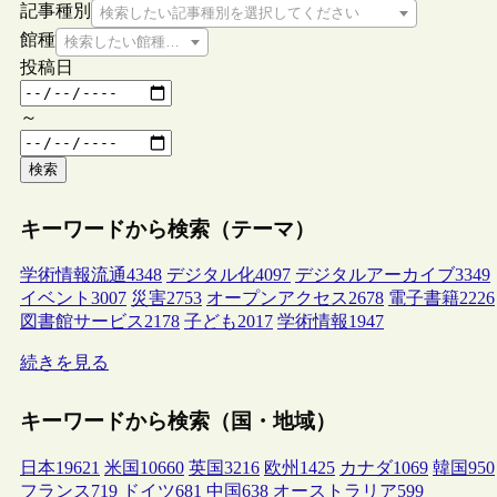
記事種別
検索したい記事種別を選択してください
館種
検索したい館種を選択してください
投稿日
～
検索
キーワードから検索（テーマ）
学術情報流通
4348
デジタル化
4097
デジタルアーカイブ
3349
イベント
3007
災害
2753
オープンアクセス
2678
電子書籍
2226
図書館サービス
2178
子ども
2017
学術情報
1947
続きを見る
キーワードから検索（国・地域）
日本
19621
米国
10660
英国
3216
欧州
1425
カナダ
1069
韓国
950
フランス
719
ドイツ
681
中国
638
オーストラリア
599