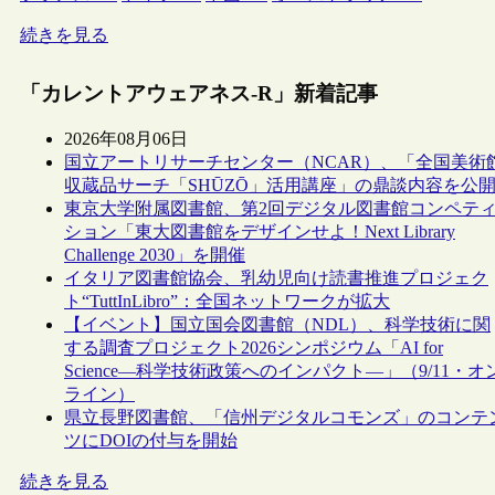
続きを見る
「カレントアウェアネス-R」新着記事
2026年08月06日
国立アートリサーチセンター（NCAR）、「全国美術
収蔵品サーチ「SHŪZŌ」活用講座」の鼎談内容を公
東京大学附属図書館、第2回デジタル図書館コンペテ
ション「東大図書館をデザインせよ！Next Library
Challenge 2030」を開催
イタリア図書館協会、乳幼児向け読書推進プロジェク
ト“TuttInLibro”：全国ネットワークが拡大
【イベント】国立国会図書館（NDL）、科学技術に関
する調査プロジェクト2026シンポジウム「AI for
Science―科学技術政策へのインパクト―」（9/11・オ
ライン）
県立長野図書館、「信州デジタルコモンズ」のコンテ
ツにDOIの付与を開始
続きを見る