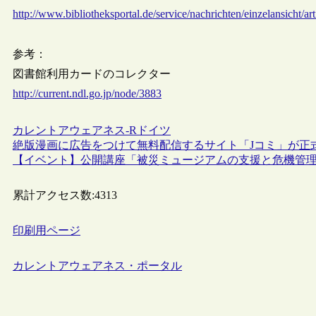
http://www.bibliotheksportal.de/service/nachrichten/einzelansicht/a
参考：
図書館利用カードのコレクター
http://current.ndl.go.jp/node/3883
カレントアウェアネス-R
ドイツ
絶版漫画に広告をつけて無料配信するサイト「Jコミ」が正
【イベント】公開講座「被災ミュージアムの支援と危機管理対策
累計アクセス数:
4313
印刷用ページ
カレントアウェアネス・ポータル