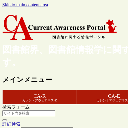
Skip to main content area
図書館界、図書館情報学に関
す。
メインメニュー
CA-R
CA-E
カレントアウェアネス-R
カレントアウェアネス
検索フォーム
詳細検索