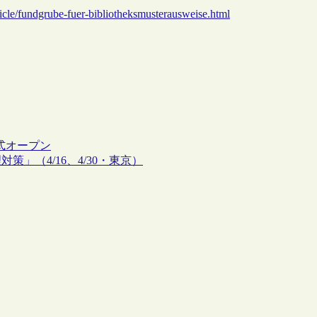
rticle/fundgrube-fuer-bibliotheksmusterausweise.html
式オープン
」（4/16、4/30・東京）