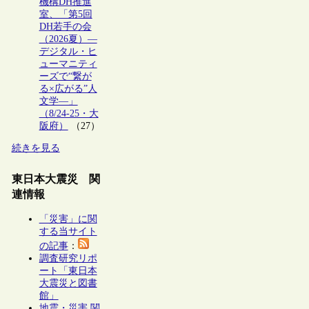
機構DH推進
室、「第5回
DH若手の会
（2026夏）―
デジタル・ヒ
ューマニティ
ーズで“繋が
る×広がる”人
文学―」
（8/24-25・大
阪府）
（27）
続きを見る
東日本大震災 関
連情報
「災害」に関
する当サイト
の記事
：
調査研究リポ
ート「東日本
大震災と図書
館」
地震・災害 関