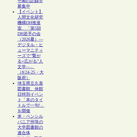
守閣の記録を
募集中
【イベント】
人間文化研究
機構DH推進
室、「第5回
DH若手の会
（2026夏）―
デジタル・ヒ
ューマニティ
ーズで“繋が
る×広がる”人
文学―」
（8/24-25・大
阪府）
埼玉県立久喜
図書館、休館
日特別イベン
ト「本のタイ
トルで一句!」
を開催
米・ペンシル
バニア州等の
大学図書館の
連合体