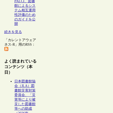
PALCI、図書
館によるシス
テム相互運用
性評価のため
のガイドを公
開
続きを見る
「カレントアウェア
ネス-R」用のRSS：
よく読まれている
コンテンツ（本
日）
日本図書館協
会（JLA）図
書館災害対策
委員会、「災
害等により被
災した図書館
等への助成