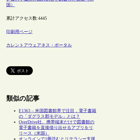
国）
累計アクセス数:
4445
印刷用ページ
カレントアウェアネス・ポータル
類似の記事
E1363 – 米国図書館界で注目，電子書籍
の「ダグラス郡モデル」とは？
OverDrive社、携帯端末だけで図書館の
電子書籍を直接借り出せるアプリをリ
リース（米国）
オンラインで1冊読むとリテラシー支援