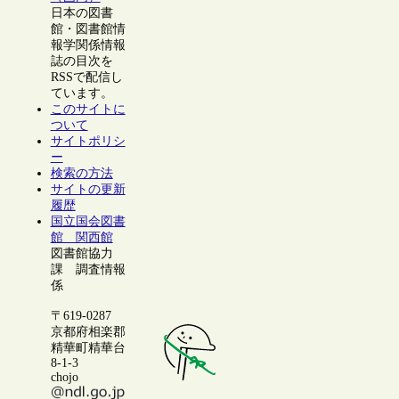
日本の図書
館・図書館情
報学関係情報
誌の目次を
RSSで配信し
ています。
このサイトに
ついて
サイトポリシ
ー
検索の方法
サイトの更新
履歴
国立国会図書
館 関西館
図書館協力
課 調査情報
係
〒619-0287
京都府相楽郡
精華町精華台
8-1-3
chojo