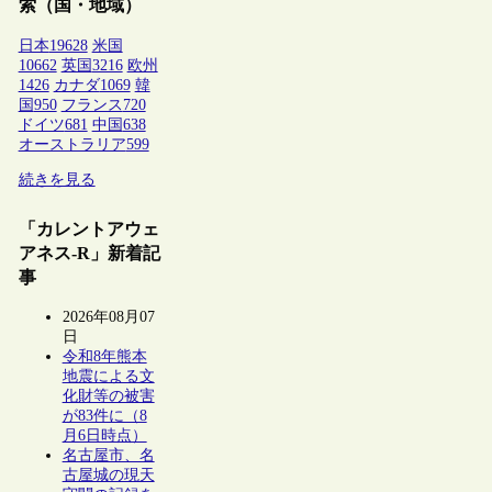
索（国・地域）
日本
19628
米国
10662
英国
3216
欧州
1426
カナダ
1069
韓
国
950
フランス
720
ドイツ
681
中国
638
オーストラリア
599
続きを見る
「カレントアウェ
アネス-R」新着記
事
2026年08月07
日
令和8年熊本
地震による文
化財等の被害
が83件に（8
月6日時点）
名古屋市、名
古屋城の現天