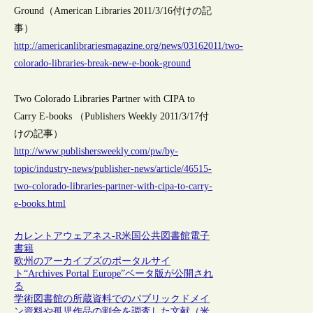
Ground（American Libraries 2011/3/16付けの記
事）
http://americanlibrariesmagazine.org/news/03162011/two-
colorado-libraries-break-new-e-book-ground
Two Colorado Libraries Partner with CIPA to
Carry E-books （Publishers Weekly 2011/3/17付
けの記事）
http://www.publishersweekly.com/pw/by-
topic/industry-news/publisher-news/article/46515-
two-colorado-libraries-partner-with-cipa-to-carry-
e-books.html
カレントアウェアネス-R
米国
公共図書館
電子
書籍
欧州のアーカイブズのポータルサイ
ト“Archives Portal Europe”ベータ版が公開され
る
学術図書館の所蔵資料でのパブリックドメイ
ン資料や孤児作品の割合を調査した文献（米