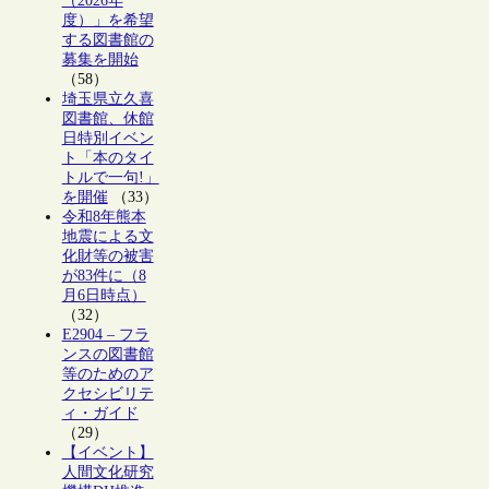
（2026年
度）」を希望
する図書館の
募集を開始
（58）
埼玉県立久喜
図書館、休館
日特別イベン
ト「本のタイ
トルで一句!」
を開催
（33）
令和8年熊本
地震による文
化財等の被害
が83件に（8
月6日時点）
（32）
E2904 – フラ
ンスの図書館
等のためのア
クセシビリテ
ィ・ガイド
（29）
【イベント】
人間文化研究