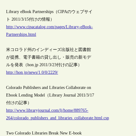
Library eBook Partnerships（CIPAのウェブサイ
ト 2011/3/15付けの情報）
http://www.cipacatalog.com/pages/Library-eBook-
Partnerships.html
米コロラド州のインディーズ出版社と図書館
が提携、電子書籍の貸し出し・販売の新モデ
ルを発表（hon.jp 2011/3/23付けの記事）
http://hon.jp/news/1.0/0/2229/
Colorado Publishers and Libraries Collaborate on
Ebook Lending Model（Library Journal 2011/3/17
付けの記事）
http://www.libraryjournal.com/lj/home/889765-
264/colorado_publishers_and_libraries_collaborate.html.csp
Two Colorado Libraries Break New E-book