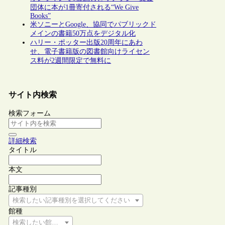
団体に本が1冊寄付される“We Give
Books”
米ソニーとGoogle、協同でパブリックド
メインの書籍50万点をデジタル化
ハリー・ポッター出版20周年にあわ
せ、電子書籍版の図書館向けライセン
ス料が2週間限定で無料に
サイト内検索
検索フォーム
詳細検索
タイトル
本文
記事種別
検索したい記事種別を選択してください
館種
検索したい館種を選択してください