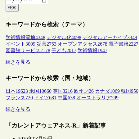
検索
キーワードから検索（テーマ）
学術情報流通
4348
デジタル化
4098
デジタルアーカイブ
3349
イベント
3009
災害
2753
オープンアクセス
2678
電子書籍
2227
図書館サービス
2178
子ども
2017
学術情報
1947
続きを見る
キーワードから検索（国・地域）
日本
19623
米国
10660
英国
3216
欧州
1426
カナダ
1069
韓国
950
フランス
720
ドイツ
681
中国
638
オーストラリア
599
続きを見る
「カレントアウェアネス-R」新着記事
2026年08月06日