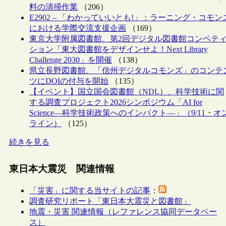
料の清掃作業
（206）
E2902 – 「わかっていいとも!」：ラーニング・コモン
における学際交流支援企画
（169）
東京大学附属図書館、第2回デジタル図書館コンペテ
ション「東大図書館をデザインせよ！Next Library
Challenge 2030」を開催
（138）
県立長野図書館、「信州デジタルコモンズ」のコンテ
ツにDOIの付与を開始
（135）
【イベント】国立国会図書館（NDL）、科学技術に関
する調査プロジェクト2026シンポジウム「AI for
Science―科学技術政策へのインパクト―」（9/11・オ
ライン）
（125）
続きを見る
東日本大震災 関連情報
「災害」に関する当サイトの記事
：
調査研究リポート「東日本大震災と図書館」
地震・災害 関連情報（レファレンス協同データベー
ス）