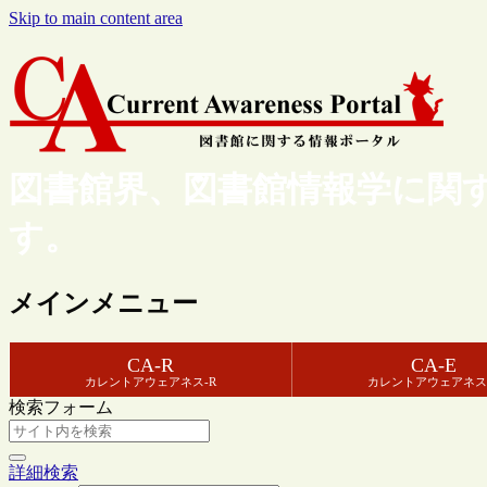
Skip to main content area
図書館界、図書館情報学に関
す。
メインメニュー
CA-R
CA-E
カレントアウェアネス-R
カレントアウェアネス
検索フォーム
詳細検索