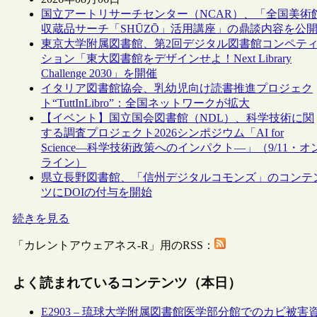
国立アートリサーチセンター（NCAR）、「全国美術
収蔵品サーチ「SHŪZŌ」活用講座」の鼎談内容を公
東京大学附属図書館、第2回デジタル図書館コンペテ
ション「東大図書館をデザインせよ！Next Library
Challenge 2030」を開催
イタリア図書館協会、乳幼児向け読書推進プロジェク
ト“TuttInLibro”：全国ネットワークが拡大
【イベント】国立国会図書館（NDL）、科学技術に関
する調査プロジェクト2026シンポジウム「AI for
Science―科学技術政策へのインパクト―」（9/11・オ
ライン）
県立長野図書館、「信州デジタルコモンズ」のコンテ
ツにDOIの付与を開始
続きを見る
「カレントアウェアネス-R」用のRSS：
よく読まれているコンテンツ（本日）
E2903 – 琉球大学附属図書館医学部分館でのカビ被害