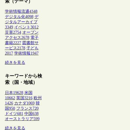
索（テーマ）
学術情報流通
4348
デジタル化
4098
デ
ジタルアーカイブ
3349
イベント
3012
災害
2754
オープン
アクセス
2678
電子
書籍
2227
図書館サ
ービス
2178
子ども
2017
学術情報
1947
続きを見る
キーワードから検
索（国・地域）
日本
19628
米国
10662
英国
3216
欧州
1426
カナダ
1069
韓
国
950
フランス
720
ドイツ
681
中国
638
オーストラリア
599
続きを見る