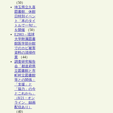
（50）
埼玉県立久喜
図書館、休館
日特別イベン
ト「本のタイ
トルで一句!」
を開催
（50）
E2903 – 琉球
大学附属図書
館医学部分館
でのカビ被害
資料の清掃作
業
（44）
調査研究報告
会「都道府県
立図書館と市
町村立図書館
等との関係：
「支援」と
「協力」の今
とこれから」
（8/21・オン
ライン、録画
配信あり）
（40）