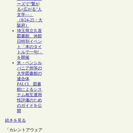
ーズで“繋が
る×広がる”人
文学―」
（8/24-25・大
阪府）
埼玉県立久喜
図書館、休館
日特別イベン
ト「本のタイ
トルで一句!」
を開催
米・ペンシル
バニア州等の
大学図書館の
連合体
PALCI、図書
館によるシス
テム相互運用
性評価のため
のガイドを公
開
続きを見る
「カレントアウェア