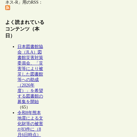
ネス-R」用のRSS：
よく読まれている
コンテンツ（本
日）
日本図書館協
会（JLA）図
書館災害対策
委員会、「災
害等により被
災した図書館
等への助成
（2026年
度）」を希望
する図書館の
募集を開始
（65）
令和8年熊本
地震による文
化財等の被害
が83件に（8
月6日時点）