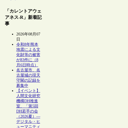
「カレントアウェ
アネス-R」新着記
事
2026年08月07
日
令和8年熊本
地震による文
化財等の被害
が83件に（8
月6日時点）
名古屋市、名
古屋城の現天
守閣の記録を
募集中
【イベント】
人間文化研究
機構DH推進
室、「第5回
DH若手の会
（2026夏）―
デジタル・ヒ
ューマニティ