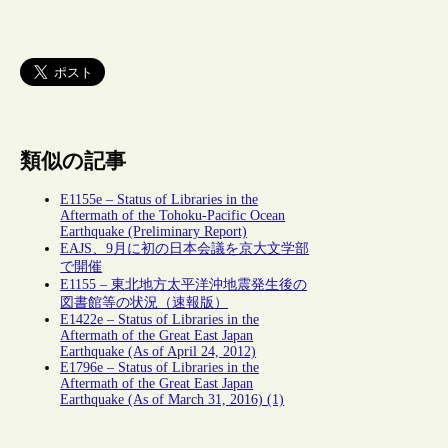
類似の記事
E1155e – Status of Libraries in the
Aftermath of the Tohoku-Pacific Ocean
Earthquake (Preliminary Report)
EAJS、9月に初の日本会議を京大文学部
で開催
E1155 – 東北地方太平洋沖地震発生後の
図書館等の状況（速報版）
E1422e – Status of Libraries in the
Aftermath of the Great East Japan
Earthquake (As of April 24, 2012)
E1796e – Status of Libraries in the
Aftermath of the Great East Japan
Earthquake (As of March 31, 2016) (1)