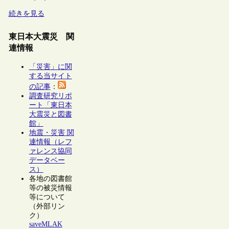
続きを見る
東日本大震災 関
連情報
「災害」に関
する当サイト
の記事
：
調査研究リポ
ート「東日本
大震災と図書
館」
地震・災害 関
連情報（レフ
ァレンス協同
データベー
ス）
各地の図書館
等の被災情報
等について
（外部リン
ク）
saveMLAK