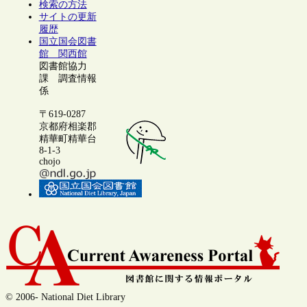
検索の方法
サイトの更新
履歴
国立国会図書
館 関西館
図書館協力
課 調査情報
係
〒619-0287
京都府相楽郡
精華町精華台
8-1-3
chojo
© 2006- National Diet Library