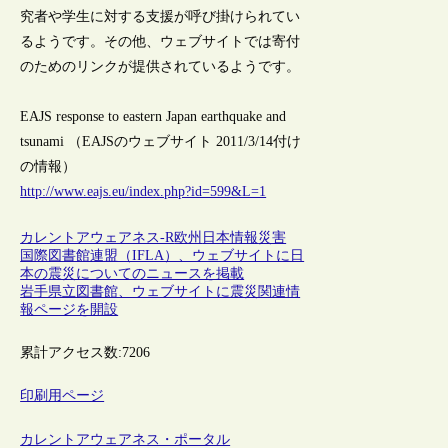
究者や学生に対する支援が呼び掛けられてい
るようです。その他、ウェブサイトでは寄付
のためのリンクが提供されているようです。
EAJS response to eastern Japan earthquake and
tsunami （EAJSのウェブサイト 2011/3/14付け
の情報）
http://www.eajs.eu/index.php?id=599&L=1
カレントアウェアネス-R
欧州
日本情報
災害
国際図書館連盟（IFLA）、ウェブサイトに日
本の震災についてのニュースを掲載
岩手県立図書館、ウェブサイトに震災関連情
報ページを開設
累計アクセス数:
7206
印刷用ページ
カレントアウェアネス・ポータル