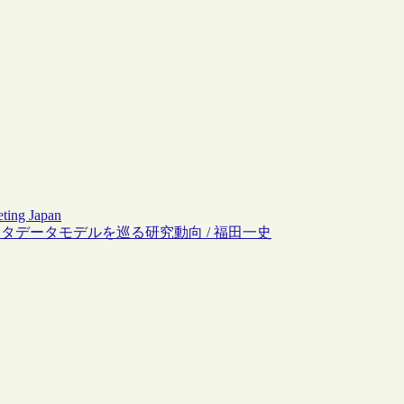
ting Japan
メタデータモデルを巡る研究動向 / 福田一史