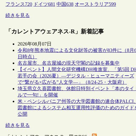
フランス
720
ドイツ
681
中国
638
オーストラリア
599
続きを見る
「カレントアウェアネス-R」新着記事
2026年08月07日
令和8年熊本地震による文化財等の被害が83件に（8月
日時点）
名古屋市、名古屋城の現天守閣の記録を募集中
【イベント】人間文化研究機構DH推進室、「第5回 D
若手の会（2026夏）―デジタル・ヒューマニティーズ
で“繋がる×広がる”人文学―」（8/24-25・大阪府）
埼玉県立久喜図書館、休館日特別イベント「本のタイ
ルで一句!」を開催
米・ペンシルバニア州等の大学図書館の連合体PALCI
図書館によるシステム相互運用性評価のためのガイド
公開
続きを見る