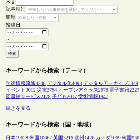
本文
記事種別
検索したい記事種別を選択してください
館種
検索したい館種を選択してください
投稿日
～
検索
キーワードから検索（テーマ）
学術情報流通
4348
デジタル化
4098
デジタルアーカイブ
3349
イベント
3012
災害
2754
オープンアクセス
2678
電子書籍
2227
図書館サービス
2178
子ども
2017
学術情報
1947
続きを見る
キーワードから検索（国・地域）
日本
19628
米国
10662
英国
3216
欧州
1426
カナダ
1069
韓国
950