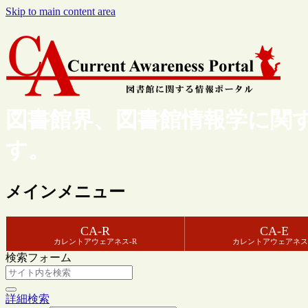
Skip to main content area
図書館界、図書館情報学に関
す。
メインメニュー
CA-R
CA-E
カレントアウェアネス-R
カレントアウェアネス
検索フォーム
詳細検索