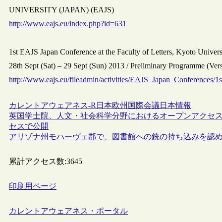
UNIVERSITY (JAPAN) (EAJS)
http://www.eajs.eu/index.php?id=631
1st EAJS Japan Conference at the Faculty of Letters, Kyoto Univers
28th Sept (Sat) – 29 Sept (Sun) 2013 / Preliminary Programme (Ve
http://www.eajs.eu/fileadmin/activities/EAJS_Japan_Conference
カレントアウェアネス-R
日本
欧州
国際会議
日本情報
英国学士院、人文・社会科学分野におけるオープンアクセス出版の課題
セスで公開
アリゾナ州モハーヴェ郡で、図書館への銃の持ち込みを認
累計アクセス数:
3645
印刷用ページ
カレントアウェアネス・ポータル