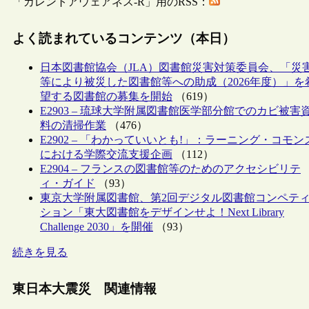
「カレントアウェアネス-R」用のRSS：
よく読まれているコンテンツ（本日）
日本図書館協会（JLA）図書館災害対策委員会、「災
等により被災した図書館等への助成（2026年度）」を
望する図書館の募集を開始
（619）
E2903 – 琉球大学附属図書館医学部分館でのカビ被害
料の清掃作業
（476）
E2902 – 「わかっていいとも!」：ラーニング・コモン
における学際交流支援企画
（112）
E2904 – フランスの図書館等のためのアクセシビリテ
ィ・ガイド
（93）
東京大学附属図書館、第2回デジタル図書館コンペテ
ション「東大図書館をデザインせよ！Next Library
Challenge 2030」を開催
（93）
続きを見る
東日本大震災 関連情報