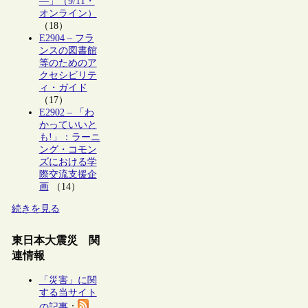
―」（9/11・
オンライン）
（18）
E2904 – フラ
ンスの図書館
等のためのア
クセシビリテ
ィ・ガイド
（17）
E2902 – 「わ
かっていいと
も!」：ラーニ
ング・コモン
ズにおける学
際交流支援企
画
（14）
続きを見る
東日本大震災 関
連情報
「災害」に関
する当サイト
の記事
：