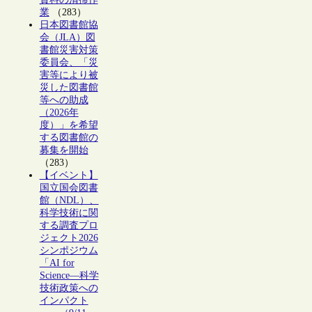
業
（283）
日本図書館協
会（JLA）図
書館災害対策
委員会、「災
害等により被
災した図書館
等への助成
（2026年
度）」を希望
する図書館の
募集を開始
（283）
【イベント】
国立国会図書
館（NDL）、
科学技術に関
する調査プロ
ジェクト2026
シンポジウム
「AI for
Science―科学
技術政策への
インパクト