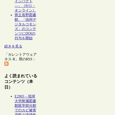
インパクト
―」（9/11・
オンライン）
県立長野図書
館、「信州デ
ジタルコモン
ズ」のコンテ
ンツにDOIの
付与を開始
続きを見る
「カレントアウェア
ネス-R」用のRSS：
よく読まれている
コンテンツ（本
日）
E2903 – 琉球
大学附属図書
館医学部分館
でのカビ被害
資料の清掃作