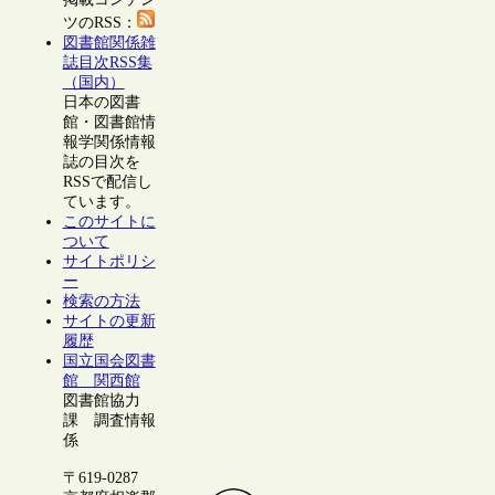
ツのRSS：
図書館関係雑
誌目次RSS集
（国内）
日本の図書
館・図書館情
報学関係情報
誌の目次を
RSSで配信し
ています。
このサイトに
ついて
サイトポリシ
ー
検索の方法
サイトの更新
履歴
国立国会図書
館 関西館
図書館協力
課 調査情報
係
〒619-0287