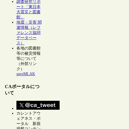
調査研究リポ
ート「東日本
大震災と図書
館」
地震・災害 関
連情報（レフ
ァレンス協同
データベー
ス）
各地の図書館
等の被災情報
等について
（外部リン
ク）
saveMLAK
CAポータルにつ
いて
カレントアウ
ェアネス・ポ
ータル 新規
掲載コンテン