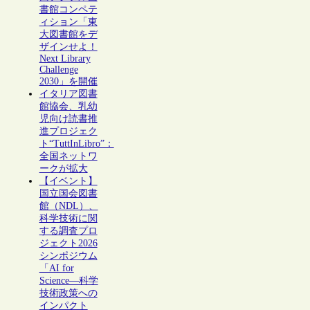
書館コンペテ
ィション「東
大図書館をデ
ザインせよ！
Next Library
Challenge
2030」を開催
イタリア図書
館協会、乳幼
児向け読書推
進プロジェク
ト“TuttInLibro”：
全国ネットワ
ークが拡大
【イベント】
国立国会図書
館（NDL）、
科学技術に関
する調査プロ
ジェクト2026
シンポジウム
「AI for
Science―科学
技術政策への
インパクト