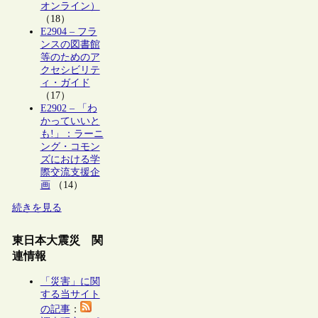
オンライン）
（18）
E2904 – フラ
ンスの図書館
等のためのア
クセシビリテ
ィ・ガイド
（17）
E2902 – 「わ
かっていいと
も!」：ラーニ
ング・コモン
ズにおける学
際交流支援企
画
（14）
続きを見る
東日本大震災 関
連情報
「災害」に関
する当サイト
の記事
：