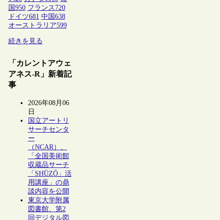
国
950
フランス
720
ドイツ
681
中国
638
オーストラリア
599
続きを見る
「カレントアウェ
アネス-R」新着記
事
2026年08月06
日
国立アートリ
サーチセンタ
ー
（NCAR）、
「全国美術館
収蔵品サーチ
「SHŪZŌ」活
用講座」の鼎
談内容を公開
東京大学附属
図書館、第2
回デジタル図