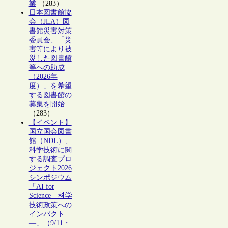
業
（283）
日本図書館協
会（JLA）図
書館災害対策
委員会、「災
害等により被
災した図書館
等への助成
（2026年
度）」を希望
する図書館の
募集を開始
（283）
【イベント】
国立国会図書
館（NDL）、
科学技術に関
する調査プロ
ジェクト2026
シンポジウム
「AI for
Science―科学
技術政策への
インパクト
―」（9/11・