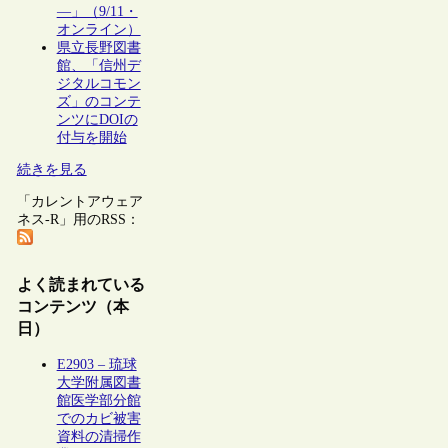
―」（9/11・
オンライン）
県立長野図書
館、「信州デ
ジタルコモン
ズ」のコンテ
ンツにDOIの
付与を開始
続きを見る
「カレントアウェア
ネス-R」用のRSS：
よく読まれている
コンテンツ（本
日）
E2903 – 琉球
大学附属図書
館医学部分館
でのカビ被害
資料の清掃作