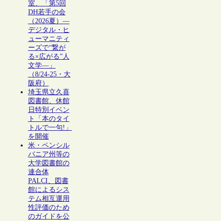
室、「第5回
DH若手の会
（2026夏）―
デジタル・ヒ
ューマニティ
ーズで“繋が
る×広がる”人
文学―」
（8/24-25・大
阪府）
埼玉県立久喜
図書館、休館
日特別イベン
ト「本のタイ
トルで一句!」
を開催
米・ペンシル
バニア州等の
大学図書館の
連合体
PALCI、図書
館によるシス
テム相互運用
性評価のため
のガイドを公