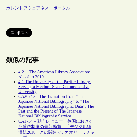
カレントアウェアネス・ポータル
類似の記事
4.2 The American Library Association:
Ahead to 2010
4.1 The University of the Pacific Library:
Serving a Medium-Sized Comprehensive
University
CA2074e – The Transition from “The
Japanese National Bibliography” to “The
Japanese National Bibliographic Data”: The
Past and the Present of The Japanese
National Bibliography Service
CA1754 – 動向レビュー：英国における
公貸権制度の最新動向―「デジタル経
済法2010」との関連で / カオリ・リチャ