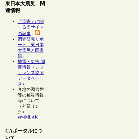
東日本大震災 関
連情報
「災害」に関
する当サイト
の記事
：
調査研究リポ
ート「東日本
大震災と図書
館」
地震・災害 関
連情報（レフ
ァレンス協同
データベー
ス）
各地の図書館
等の被災情報
等について
（外部リン
ク）
saveMLAK
CAポータルにつ
いて