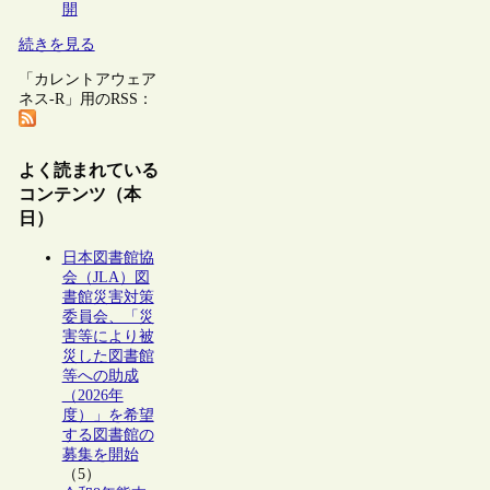
開
続きを見る
「カレントアウェア
ネス-R」用のRSS：
よく読まれている
コンテンツ（本
日）
日本図書館協
会（JLA）図
書館災害対策
委員会、「災
害等により被
災した図書館
等への助成
（2026年
度）」を希望
する図書館の
募集を開始
（5）