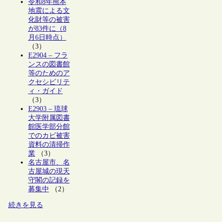
令和8年熊本
地震による文
化財等の被害
が83件に（8
月6日時点）
（3）
E2904 – フラ
ンスの図書館
等のためのア
クセシビリテ
ィ・ガイド
（3）
E2903 – 琉球
大学附属図書
館医学部分館
でのカビ被害
資料の清掃作
業
（3）
名古屋市、名
古屋城の現天
守閣の記録を
募集中
（2）
続きを見る