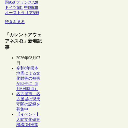
国
950
フランス
720
ドイツ
681
中国
638
オーストラリア
599
続きを見る
「カレントアウェ
アネス-R」新着記
事
2026年08月07
日
令和8年熊本
地震による文
化財等の被害
が83件に（8
月6日時点）
名古屋市、名
古屋城の現天
守閣の記録を
募集中
【イベント】
人間文化研究
機構DH推進