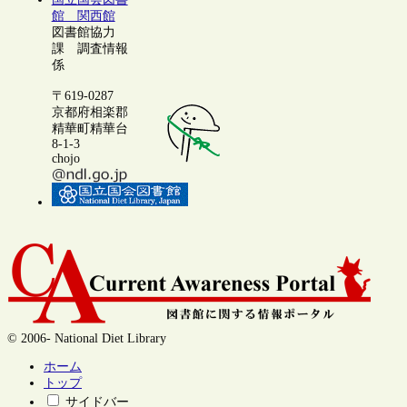
館 関西館
図書館協力
課 調査情報
係
〒619-0287
京都府相楽郡
精華町精華台
8-1-3
chojo
© 2006- National Diet Library
ホーム
トップ
サイドバー