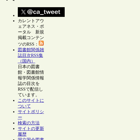
カレントアウ
ェアネス・ポ
ータル 新規
掲載コンテン
ツのRSS：
図書館関係雑
誌目次RSS集
（国内）
日本の図書
館・図書館情
報学関係情報
誌の目次を
RSSで配信し
ています。
このサイトに
ついて
サイトポリシ
ー
検索の方法
サイトの更新
履歴
国立国会図書