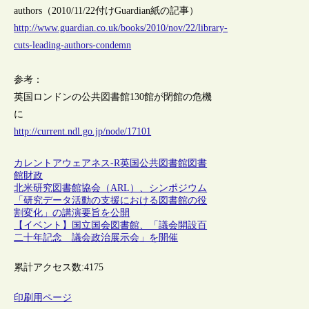
authors（2010/11/22付けGuardian紙の記事）
http://www.guardian.co.uk/books/2010/nov/22/library-
cuts-leading-authors-condemn
参考：
英国ロンドンの公共図書館130館が閉館の危機
に
http://current.ndl.go.jp/node/17101
カレントアウェアネス-R
英国
公共図書館
図書
館財政
北米研究図書館協会（ARL）、シンポジウム
「研究データ活動の支援における図書館の役
割変化」の講演要旨を公開
【イベント】国立国会図書館、「議会開設百
二十年記念 議会政治展示会」を開催
累計アクセス数:
4175
印刷用ページ