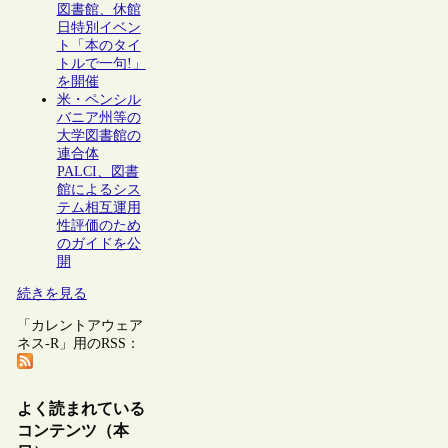
図書館、休館
日特別イベン
ト「本のタイ
トルで一句!」
を開催
米・ペンシル
バニア州等の
大学図書館の
連合体
PALCI、図書
館によるシス
テム相互運用
性評価のため
のガイドを公
開
続きを見る
「カレントアウェア
ネス-R」用のRSS：
よく読まれている
コンテンツ（本