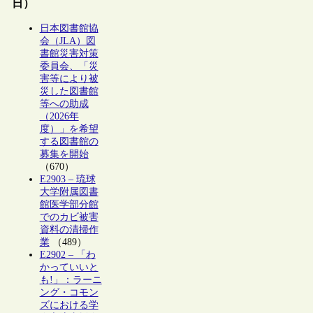
日）
日本図書館協
会（JLA）図
書館災害対策
委員会、「災
害等により被
災した図書館
等への助成
（2026年
度）」を希望
する図書館の
募集を開始
（670）
E2903 – 琉球
大学附属図書
館医学部分館
でのカビ被害
資料の清掃作
業
（489）
E2902 – 「わ
かっていいと
も!」：ラーニ
ング・コモン
ズにおける学