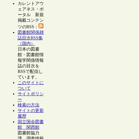
カレントアウ
ェアネス・ポ
ータル 新規
掲載コンテン
ツのRSS：
図書館関係雑
誌目次RSS集
（国内）
日本の図書
館・図書館情
報学関係情報
誌の目次を
RSSで配信し
ています。
このサイトに
ついて
サイトポリシ
ー
検索の方法
サイトの更新
履歴
国立国会図書
館 関西館
図書館協力
課 調査情報