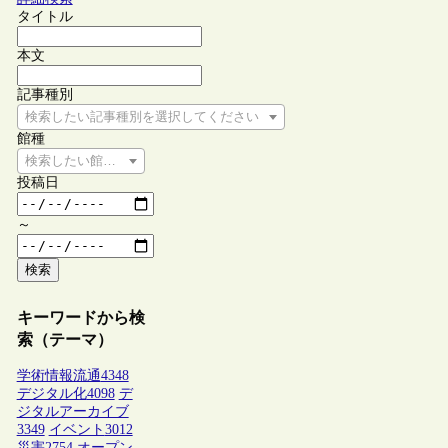
タイトル
本文
記事種別
検索したい記事種別を選択してください
館種
検索したい館種を選択してください
投稿日
～
検索
キーワードから検
索（テーマ）
学術情報流通
4348
デジタル化
4098
デ
ジタルアーカイブ
3349
イベント
3012
災害
2754
オープン