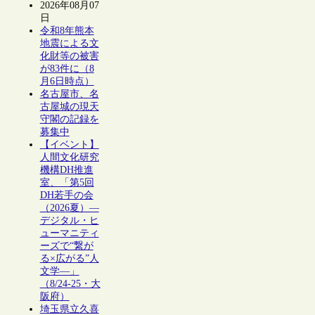
2026年08月07
日
令和8年熊本
地震による文
化財等の被害
が83件に（8
月6日時点）
名古屋市、名
古屋城の現天
守閣の記録を
募集中
【イベント】
人間文化研究
機構DH推進
室、「第5回
DH若手の会
（2026夏）―
デジタル・ヒ
ューマニティ
ーズで“繋が
る×広がる”人
文学―」
（8/24-25・大
阪府）
埼玉県立久喜