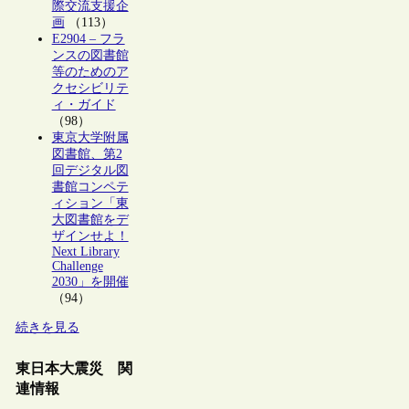
際交流支援企
画
（113）
E2904 – フラ
ンスの図書館
等のためのア
クセシビリテ
ィ・ガイド
（98）
東京大学附属
図書館、第2
回デジタル図
書館コンペテ
ィション「東
大図書館をデ
ザインせよ！
Next Library
Challenge
2030」を開催
（94）
続きを見る
東日本大震災 関
連情報