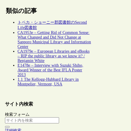
類似の記事
トペカ・ショーニー郡図書館のSecond
Life図書館
CA1953e – Getting Rid of Common Sense:
What Changed and Did Not Change at
Sapporo Municipal Library and Information
Center
CA1979e – European Libraries and eBooks
– RIP the public library as we know it? /
Benjamin White
E1478e – Interview with Suzuki Shiho,
Award Winner of the Best IFLA Poster
2013
1.1 The Kellogg-Hubbard Library in
Montpelier, Vermont, USA
サイト内検索
検索フォーム
詳細検索