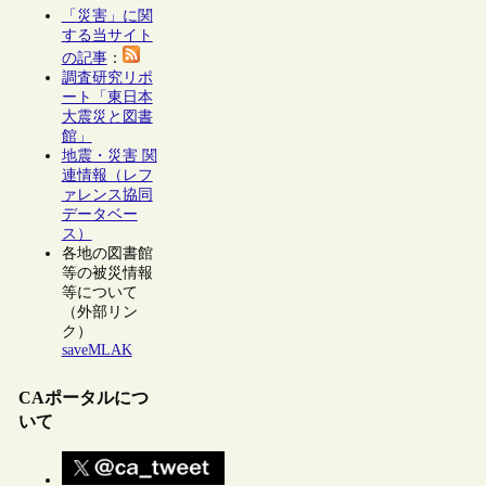
「災害」に関
する当サイト
の記事
：
調査研究リポ
ート「東日本
大震災と図書
館」
地震・災害 関
連情報（レフ
ァレンス協同
データベー
ス）
各地の図書館
等の被災情報
等について
（外部リン
ク）
saveMLAK
CAポータルにつ
いて