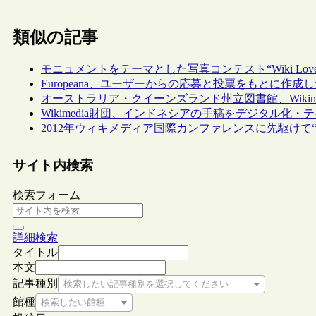
類似の記事
モニュメントをテーマとした写真コンテスト“Wiki Loves M
Europeana、ユーザーからの応募と投票をもとに作成したウェブ展
オーストラリア・クイーンズランド州立図書館、Wikimed
Wikimedia財団、インドネシアの手稿をデジタル化・テキスト化する
2012年ウィキメディア国際カンファレンスに先駆けて“Wikipe
サイト内検索
検索フォーム
詳細検索
タイトル
本文
記事種別
検索したい記事種別を選択してください
館種
検索したい館種を選択してください