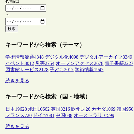
投稿日
～
検索
キーワードから検索（テーマ）
学術情報流通
4348
デジタル化
4098
デジタルアーカイブ
3349
イベント
3012
災害
2754
オープンアクセス
2678
電子書籍
2227
図書館サービス
2178
子ども
2017
学術情報
1947
続きを見る
キーワードから検索（国・地域）
日本
19628
米国
10662
英国
3216
欧州
1426
カナダ
1069
韓国
950
フランス
720
ドイツ
681
中国
638
オーストラリア
599
続きを見る