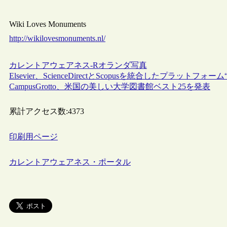
Wiki Loves Monuments
http://wikilovesmonuments.nl/
カレントアウェアネス-R
オランダ
写真
Elsevier、ScienceDirectとScopusを統合したプラットフォーム
CampusGrotto、米国の美しい大学図書館ベスト25を発表
累計アクセス数:
4373
印刷用ページ
カレントアウェアネス・ポータル