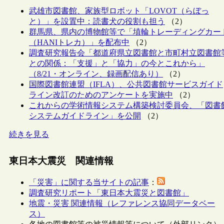
武雄市図書館、家族型ロボット「LOVOT（らぼっ
と）」を設置中：読書犬の役割も担う
（2）
群馬県、県内の博物館等で「埴輪トレーディングカー
（HANIトレカ）」を配布中
（2）
調査研究報告会「都道府県立図書館と市町村立図書館
との関係：「支援」と「協力」の今とこれから」
（8/21・オンライン、録画配信あり）
（2）
国際図書館連盟（IFLA）、公共図書館サービスガイド
ライン改訂のためのアンケートを実施中
（2）
これからの学術情報システム構築検討委員会、「図書
システムガイドライン」を公開
（2）
続きを見る
東日本大震災 関連情報
「災害」に関する当サイトの記事
：
調査研究リポート「東日本大震災と図書館」
地震・災害 関連情報（レファレンス協同データベー
ス）