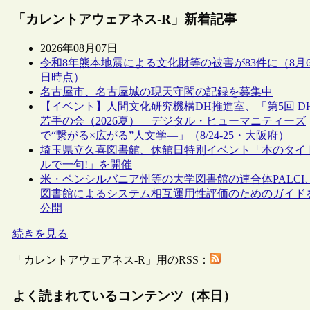
「カレントアウェアネス-R」新着記事
2026年08月07日
令和8年熊本地震による文化財等の被害が83件に（8月
日時点）
名古屋市、名古屋城の現天守閣の記録を募集中
【イベント】人間文化研究機構DH推進室、「第5回 D
若手の会（2026夏）―デジタル・ヒューマニティーズ
で“繋がる×広がる”人文学―」（8/24-25・大阪府）
埼玉県立久喜図書館、休館日特別イベント「本のタイ
ルで一句!」を開催
米・ペンシルバニア州等の大学図書館の連合体PALCI
図書館によるシステム相互運用性評価のためのガイド
公開
続きを見る
「カレントアウェアネス-R」用のRSS：
よく読まれているコンテンツ（本日）