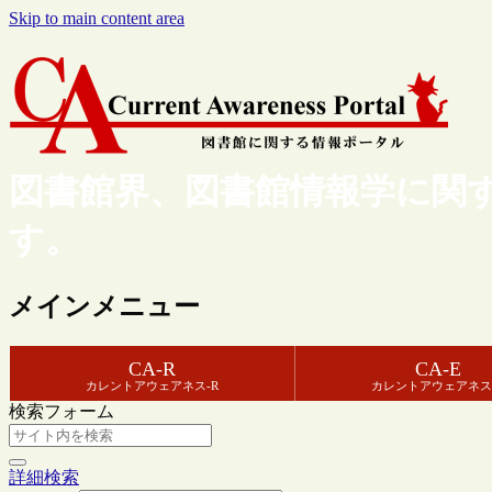
Skip to main content area
図書館界、図書館情報学に関
す。
メインメニュー
CA-R
CA-E
カレントアウェアネス-R
カレントアウェアネス
検索フォーム
詳細検索