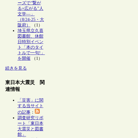
ーズで“繋が
る×広がる”人
文学―」
（8/24-25・大
阪府）
（1）
埼玉県立久喜
図書館、休館
日特別イベン
ト「本のタイ
トルで一句!」
を開催
（1）
続きを見る
東日本大震災 関
連情報
「災害」に関
する当サイト
の記事
：
調査研究リポ
ート「東日本
大震災と図書
館」