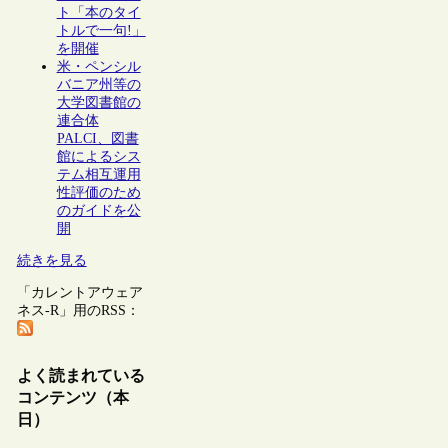
ト「本のタイ
トルで一句!」
を開催
米・ペンシル
バニア州等の
大学図書館の
連合体
PALCI、図書
館によるシス
テム相互運用
性評価のため
のガイドを公
開
続きを見る
「カレントアウェア
ネス-R」用のRSS：
よく読まれている
コンテンツ（本
日）