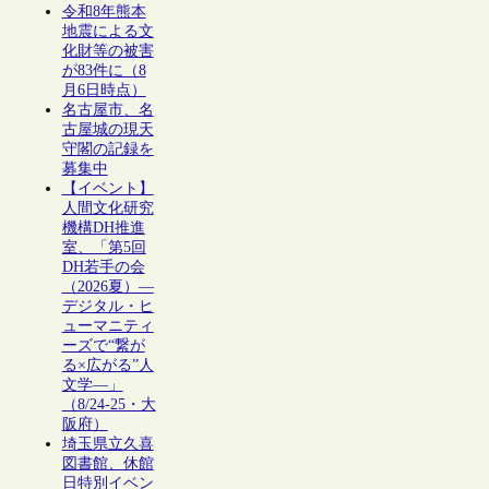
令和8年熊本
地震による文
化財等の被害
が83件に（8
月6日時点）
名古屋市、名
古屋城の現天
守閣の記録を
募集中
【イベント】
人間文化研究
機構DH推進
室、「第5回
DH若手の会
（2026夏）―
デジタル・ヒ
ューマニティ
ーズで“繋が
る×広がる”人
文学―」
（8/24-25・大
阪府）
埼玉県立久喜
図書館、休館
日特別イベン