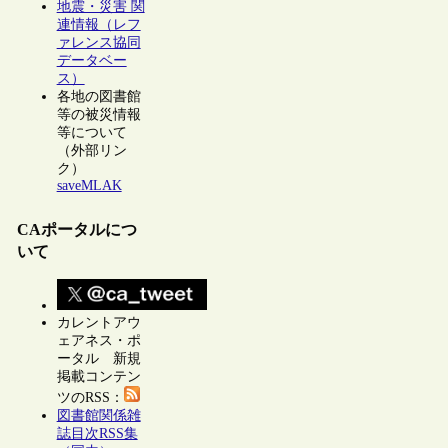
地震・災害 関
連情報（レフ
ァレンス協同
データベー
ス）
各地の図書館
等の被災情報
等について
（外部リン
ク）
saveMLAK
CAポータルにつ
いて
カレントアウ
ェアネス・ポ
ータル 新規
掲載コンテン
ツのRSS：
図書館関係雑
誌目次RSS集