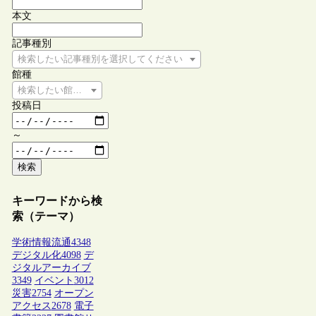
本文
記事種別
検索したい記事種別を選択してください
館種
検索したい館種を選択してください
投稿日
～
検索
キーワードから検
索（テーマ）
学術情報流通
4348
デジタル化
4098
デ
ジタルアーカイブ
3349
イベント
3012
災害
2754
オープン
アクセス
2678
電子