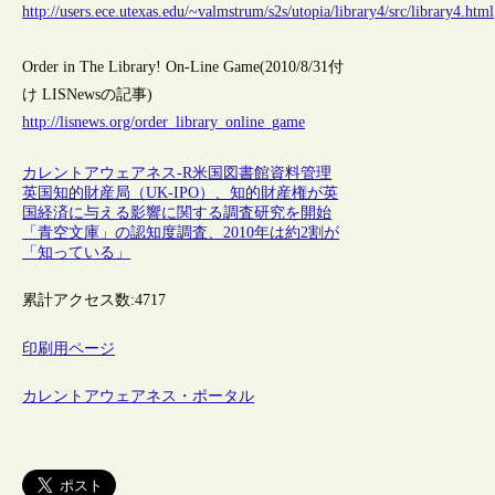
http://users.ece.utexas.edu/~valmstrum/s2s/utopia/library4/src/library4.html
Order in The Library! On-Line Game(2010/8/31付
け LISNewsの記事)
http://lisnews.org/order_library_online_game
カレントアウェアネス-R
米国
図書館
資料管理
英国知的財産局（UK-IPO）、知的財産権が英
国経済に与える影響に関する調査研究を開始
「青空文庫」の認知度調査、2010年は約2割が
「知っている」
累計アクセス数:
4717
印刷用ページ
カレントアウェアネス・ポータル