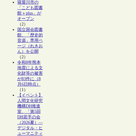
寝屋川市の
「こども図書
館＋plus」が
オープン
（2）
国立国会図書
館、「歴史的
音源」専用ペ
ージ（れきお
ん）を公開
（2）
令和8年熊本
地震による文
化財等の被害
が83件に（8
月6日時点）
（1）
【イベント】
人間文化研究
機構DH推進
室、「第5回
DH若手の会
（2026夏）―
デジタル・ヒ
ューマニティ