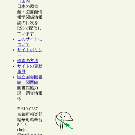
（国内）
日本の図書
館・図書館情
報学関係情報
誌の目次を
RSSで配信し
ています。
このサイトに
ついて
サイトポリシ
ー
検索の方法
サイトの更新
履歴
国立国会図書
館 関西館
図書館協力
課 調査情報
係
〒619-0287
京都府相楽郡
精華町精華台
8-1-3
chojo